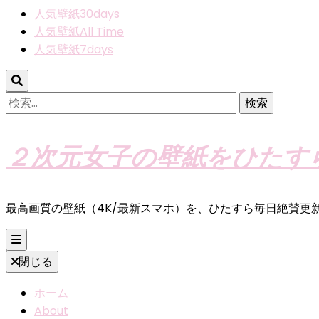
人気壁紙30days
人気壁紙All Time
人気壁紙7days
検
索:
２次元女子の壁紙をひたす
最高画質の壁紙（4K/最新スマホ）を、ひたすら毎日絶賛更
閉じる
ホーム
About