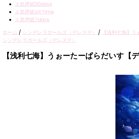
人気壁紙30days
人気壁紙All Time
人気壁紙7days
ホーム
/
シンデレラガールズ（デレステ）
/
【浅利七海】う
シンデレラガールズ（デレステ）
【浅利七海】うぉーたーぱらだいす【