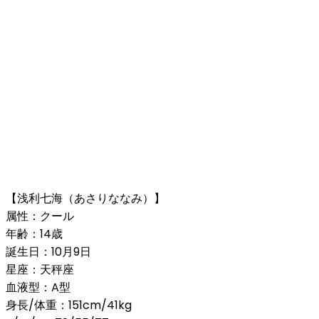
【浅利七海（あさりななみ）】
属性：クール
年齢：14歳
誕生日：10月9日
星座：天秤座
血液型：A型
身長/体重：151cm/41kg