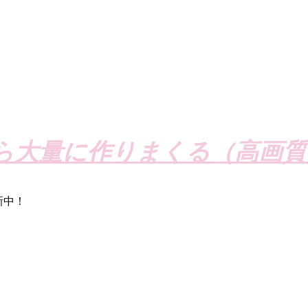
ら大量に作りまくる（高画質
新中！