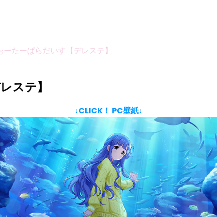
ぉーたーぱらだいす【デレステ】
デレステ】
↓CLICK！ PC壁紙↓