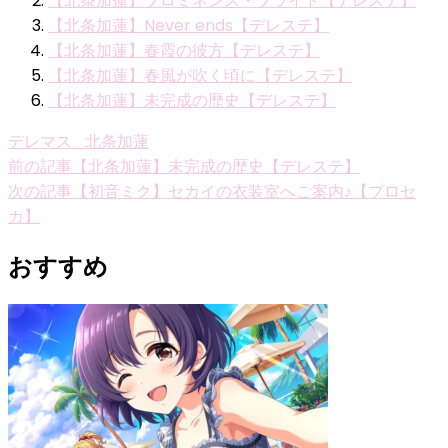
【北条加蓮】プロミネンス・プライド【デレステ】
【北条加蓮】Never ends【デレステ】
【北条加蓮】春霞の彼方【デレステ】
【北条加蓮】春風が吹く頃に【デレステ】
【北条加蓮】未完成の歴史【デレステ】
デレマス_北条加蓮
投
前の記事
【北条加蓮】未完成の歴史【デレステ】
次の記事
【初音ミク】セカイの衣装室へご案内♪【プロセ
稿
カ】
ナ
おすすめ
ビ
ゲ
ー
シ
ョ