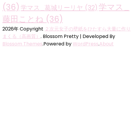
(36)
学マス_
学マス_葛城リーリヤ
(32)
藤田ことね
(36)
2026年 Copyright
２次元女子の壁紙をひたすら大量に作り
まくる（高画質）
.
Blossom Pretty | Developed By
Blossom Themes
.Powered by
WordPress
.
About