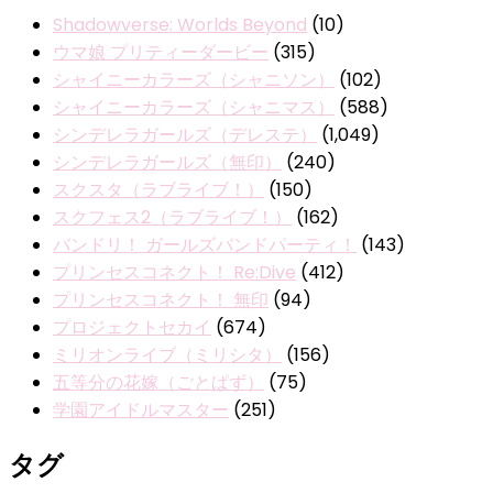
Shadowverse: Worlds Beyond
(10)
ウマ娘 プリティーダービー
(315)
シャイニーカラーズ（シャニソン）
(102)
シャイニーカラーズ（シャニマス）
(588)
シンデレラガールズ（デレステ）
(1,049)
シンデレラガールズ（無印）
(240)
スクスタ（ラブライブ！）
(150)
スクフェス2（ラブライブ！）
(162)
バンドリ！ ガールズバンドパーティ！
(143)
プリンセスコネクト！ Re:Dive
(412)
プリンセスコネクト！ 無印
(94)
プロジェクトセカイ
(674)
ミリオンライブ（ミリシタ）
(156)
五等分の花嫁（ごとぱず）
(75)
学園アイドルマスター
(251)
タグ