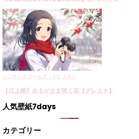
シンデレラガールズ（デレステ）
【江上椿】あるがまま咲く花【デレステ】
人気壁紙7days
カテゴリー