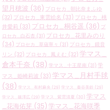
望月穂波
(36)
プロセカ_朝比奈まふゆ
プロセカ_東雲絵名
(33)
プロセカ_桃
(32)
プロセカ_桐谷遥
(36)
井愛莉
(33)
プ
プロセカ_花里みのり
ロセカ_白石杏
(31)
(34)
プロセカ_鏡音
プロセカ_草薙寧々
(31)
学マス_
リン
(32)
プロセカ_鳳えむ
(32)
倉本千奈
(38)
学
学マス_十王星南
(31)
学マス_月村手毬
マス_姫崎莉波
(33)
(38)
学マス_有村麻央
(29)
学マス_秦谷美鈴
(29)
学マス
学マス_紫雲清夏
(30)
学マス_篠澤広
(29)
学マス_花海咲季
_花海佑芽
(35)