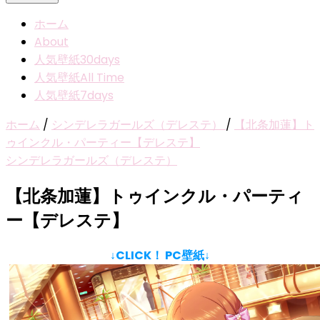
ホーム
About
人気壁紙30days
人気壁紙All Time
人気壁紙7days
ホーム
/
シンデレラガールズ（デレステ）
/
【北条加蓮】ト
ゥインクル・パーティー【デレステ】
シンデレラガールズ（デレステ）
【北条加蓮】トゥインクル・パーティ
ー【デレステ】
↓CLICK！ PC壁紙↓