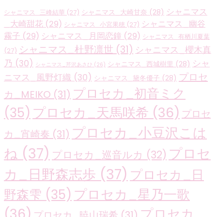
シャニマス
シャニマス_大崎甘奈
(28)
シャニマス_三峰結華
(27)
_大崎甜花
(29)
シャニマス_幽谷
シャニマス_小宮果穂
(27)
霧子
(29)
シャニマス_月岡恋鐘
(29)
シャニマス_有栖川夏葉
シャニマス_杜野凛世
(31)
シャニマス_櫻木真
(27)
乃
(30)
シャ
シャニマス_西城樹里
(28)
シャニマス_芹沢あさひ
(26)
プロセ
ニマス_風野灯織
(30)
シャニマス_黛冬優子
(28)
プロセカ_初音ミク
カ_MEIKO
(31)
プロセカ_天馬咲希
(36)
(35)
プロセ
プロセカ_小豆沢こは
カ_宵崎奏
(31)
ね
(37)
プロセ
プロセカ_巡音ルカ
(32)
カ_日野森志歩
(37)
プロセカ_日
プロセカ_星乃一歌
野森雫
(35)
(36)
プロセカ_
プロセカ_暁山瑞希
(31)