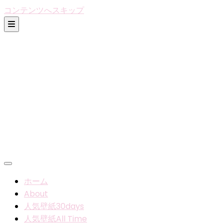
コンテンツへスキップ
ホーム
About
人気壁紙30days
人気壁紙All Time