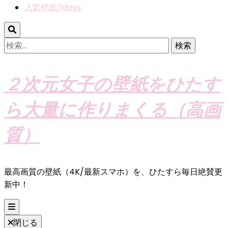
人気壁紙7days
検
索:
２次元女子の壁紙をひたす
ら大量に作りまくる（高画
質）
最高画質の壁紙（4K/最新スマホ）を、ひたすら毎日絶賛更
新中！
閉じる