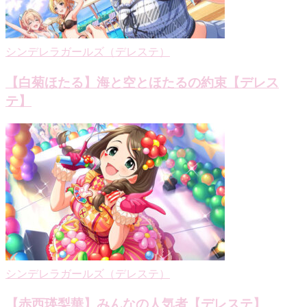
ン
シンデレラガールズ（デレステ）
【白菊ほたる】海と空とほたるの約束【デレス
テ】
シンデレラガールズ（デレステ）
【赤西瑛梨華】みんなの人気者【デレステ】