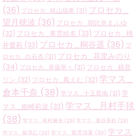
(36)
プロセカ_
プロセカ_暁山瑞希
(31)
望月穂波
(36)
プロセカ_朝比奈まふゆ
プロセカ_東雲絵名
(33)
プロセカ_桃
(32)
プロセカ_桐谷遥
(36)
井愛莉
(33)
プ
プロセカ_花里みのり
ロセカ_白石杏
(31)
(34)
プロセカ_鏡音
プロセカ_草薙寧々
(31)
学マス_
リン
(32)
プロセカ_鳳えむ
(32)
倉本千奈
(38)
学
学マス_十王星南
(31)
学マス_月村手毬
マス_姫崎莉波
(33)
(38)
学マス_有村麻央
(29)
学マス_秦谷美鈴
(29)
学マス
学マス_紫雲清夏
(30)
学マス_篠澤広
(29)