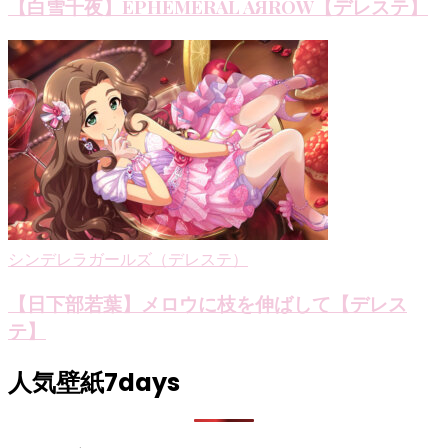
【白雪千夜】EPHEMERAL AЯROW【デレステ】
シンデレラガールズ（デレステ）
【日下部若葉】メロウに枝を伸ばして【デレス
テ】
人気壁紙7days