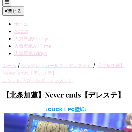
閉じる
ホーム
About
人気壁紙30days
人気壁紙All Time
人気壁紙7days
ホーム
/
シンデレラガールズ（デレステ）
/
【北条加蓮】
Never ends【デレステ】
シンデレラガールズ（デレステ）
【北条加蓮】Never ends【デレステ】
↓CLICK！ PC壁紙↓