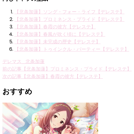
【北条加蓮】ソング・フォー・ライフ【デレステ】
【北条加蓮】プロミネンス・プライド【デレステ】
【北条加蓮】春霞の彼方【デレステ】
【北条加蓮】春風が吹く頃に【デレステ】
【北条加蓮】未完成の歴史【デレステ】
【北条加蓮】トゥインクル・パーティー【デレステ】
デレマス_北条加蓮
投
前の記事
【北条加蓮】プロミネンス・プライド【デレステ】
次の記事
【北条加蓮】春霞の彼方【デレステ】
稿
ナ
おすすめ
ビ
ゲ
ー
シ