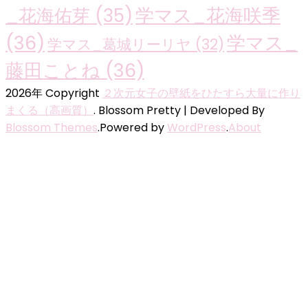
学マス_花海咲季
_花海佑芽
(35)
(36)
学マス_
学マス_葛城リーリヤ
(32)
藤田ことね
(36)
2026年 Copyright
２次元女子の壁紙をひたすら大量に作り
まくる（高画質）
.
Blossom Pretty | Developed By
Blossom Themes
.Powered by
WordPress
.
About