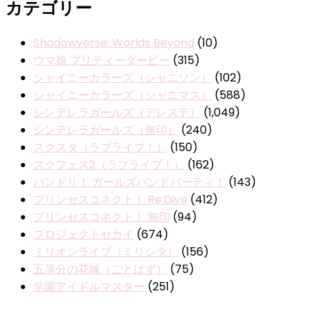
カテゴリー
Shadowverse: Worlds Beyond
(10)
ウマ娘 プリティーダービー
(315)
シャイニーカラーズ（シャニソン）
(102)
シャイニーカラーズ（シャニマス）
(588)
シンデレラガールズ（デレステ）
(1,049)
シンデレラガールズ（無印）
(240)
スクスタ（ラブライブ！）
(150)
スクフェス2（ラブライブ！）
(162)
バンドリ！ ガールズバンドパーティ！
(143)
プリンセスコネクト！ Re:Dive
(412)
プリンセスコネクト！ 無印
(94)
プロジェクトセカイ
(674)
ミリオンライブ（ミリシタ）
(156)
五等分の花嫁（ごとぱず）
(75)
学園アイドルマスター
(251)