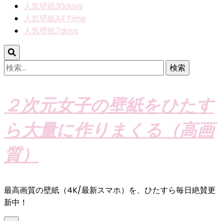
人気壁紙30days
人気壁紙All Time
人気壁紙7days
検
索:
２次元女子の壁紙をひたす
ら大量に作りまくる（高画
質）
最高画質の壁紙（4K/最新スマホ）を、ひたすら毎日絶賛更
新中！