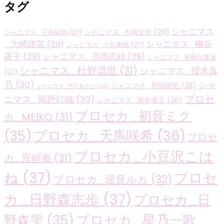
タグ
シャニマス
シャニマス_大崎甘奈
(28)
シャニマス_三峰結華
(27)
_大崎甜花
(29)
シャニマス_幽谷
シャニマス_小宮果穂
(27)
霧子
(29)
シャニマス_月岡恋鐘
(29)
シャニマス_有栖川夏葉
シャニマス_杜野凛世
(31)
シャニマス_櫻木真
(27)
乃
(30)
シャ
シャニマス_西城樹里
(28)
シャニマス_芹沢あさひ
(26)
プロセ
ニマス_風野灯織
(30)
シャニマス_黛冬優子
(28)
プロセカ_初音ミク
カ_MEIKO
(31)
プロセカ_天馬咲希
(36)
(35)
プロセ
プロセカ_小豆沢こは
カ_宵崎奏
(31)
ね
(37)
プロセ
プロセカ_巡音ルカ
(32)
カ_日野森志歩
(37)
プロセカ_日
プロセカ_星乃一歌
野森雫
(35)