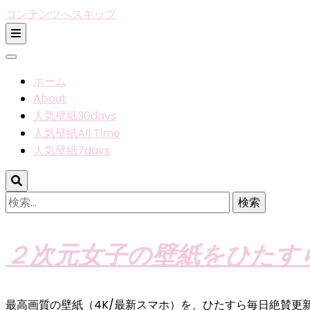
コンテンツへスキップ
ホーム
About
人気壁紙30days
人気壁紙All Time
人気壁紙7days
検
索:
２次元女子の壁紙をひたす
最高画質の壁紙（4K/最新スマホ）を、ひたすら毎日絶賛更