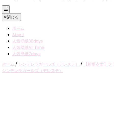
閉じる
ホーム
About
人気壁紙30days
人気壁紙All Time
人気壁紙7days
ホーム
/
シンデレラガールズ（デレステ）
/
【相葉夕美】フ
シンデレラガールズ（デレステ）