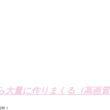
ら大量に作りまくる（高画質
新中！