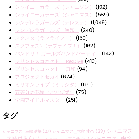
シャイニーカラーズ（シャニソン）
(102)
シャイニーカラーズ（シャニマス）
(589)
シンデレラガールズ（デレステ）
(1,049)
シンデレラガールズ（無印）
(240)
スクスタ（ラブライブ！）
(150)
スクフェス2（ラブライブ！）
(162)
バンドリ！ ガールズバンドパーティ！
(143)
プリンセスコネクト！ Re:Dive
(413)
プリンセスコネクト！ 無印
(94)
プロジェクトセカイ
(674)
ミリオンライブ（ミリシタ）
(156)
五等分の花嫁（ごとぱず）
(75)
学園アイドルマスター
(251)
タグ
シャニマス
シャニマス_大崎甘奈
(28)
シャニマス_三峰結華
(27)
_大崎甜花
(29)
シャニマス_幽谷