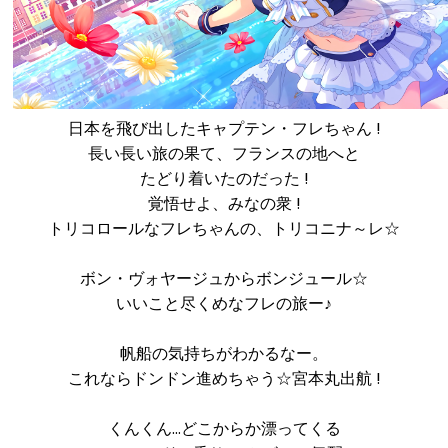
日本を飛び出したキャプテン・フレちゃん !
長い長い旅の果て、フランスの地へと
たどり着いたのだった !
覚悟せよ、みなの衆 !
トリコロールなフレちゃんの、トリコニナ～レ☆
ボン・ヴォヤージュからボンジュール☆
いいこと尽くめなフレの旅ー♪
帆船の気持ちがわかるなー。
これならドンドン進めちゃう☆宮本丸出航 !
くんくん…どこからか漂ってくる