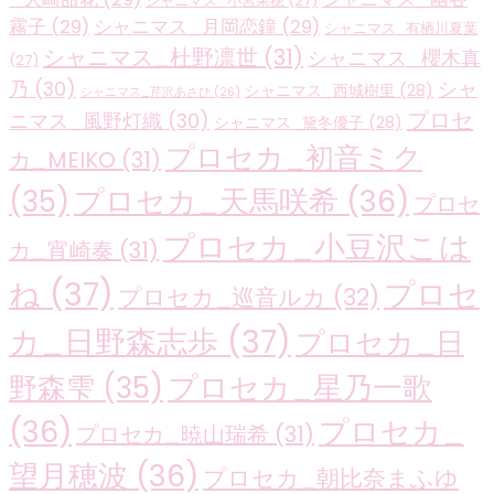
シャニマス_小宮果穂
(27)
霧子
(29)
シャニマス_月岡恋鐘
(29)
シャニマス_有栖川夏葉
シャニマス_杜野凛世
(31)
シャニマス_櫻木真
(27)
乃
(30)
シャ
シャニマス_西城樹里
(28)
シャニマス_芹沢あさひ
(26)
プロセ
ニマス_風野灯織
(30)
シャニマス_黛冬優子
(28)
プロセカ_初音ミク
カ_MEIKO
(31)
プロセカ_天馬咲希
(36)
(35)
プロセ
プロセカ_小豆沢こは
カ_宵崎奏
(31)
ね
(37)
プロセ
プロセカ_巡音ルカ
(32)
カ_日野森志歩
(37)
プロセカ_日
プロセカ_星乃一歌
野森雫
(35)
(36)
プロセカ_
プロセカ_暁山瑞希
(31)
望月穂波
(36)
プロセカ_朝比奈まふゆ