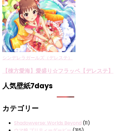
シンデレラガールズ（デレステ）
【棟方愛海】愛盛り☆フラッペ【デレステ】
人気壁紙7days
カテゴリー
Shadowverse: Worlds Beyond
(11)
ウマ娘 プリティーダービー
(315)