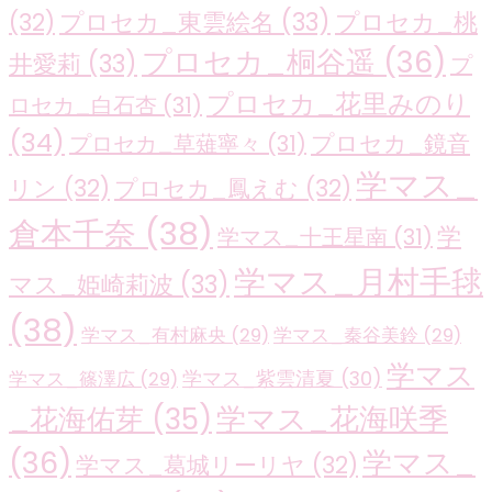
プロセカ_東雲絵名
(33)
プロセカ_桃
(32)
プロセカ_桐谷遥
(36)
井愛莉
(33)
プ
プロセカ_花里みのり
ロセカ_白石杏
(31)
(34)
プロセカ_鏡音
プロセカ_草薙寧々
(31)
学マス_
リン
(32)
プロセカ_鳳えむ
(32)
倉本千奈
(38)
学
学マス_十王星南
(31)
学マス_月村手毬
マス_姫崎莉波
(33)
(38)
学マス_有村麻央
(29)
学マス_秦谷美鈴
(29)
学マス
学マス_紫雲清夏
(30)
学マス_篠澤広
(29)
学マス_花海咲季
_花海佑芽
(35)
(36)
学マス_
学マス_葛城リーリヤ
(32)