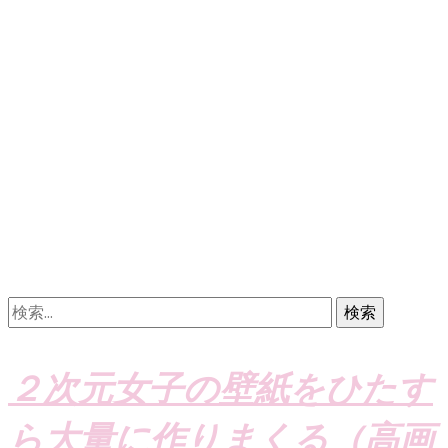
検
索:
２次元女子の壁紙をひたす
ら大量に作りまくる（高画