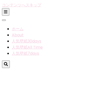
コンテンツへスキップ
ホーム
About
人気壁紙30days
人気壁紙All Time
人気壁紙7days