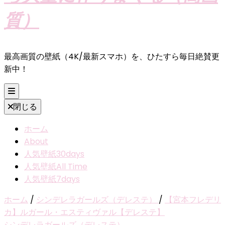
質）
最高画質の壁紙（4K/最新スマホ）を、ひたすら毎日絶賛更
新中！
閉じる
ホーム
About
人気壁紙30days
人気壁紙All Time
人気壁紙7days
ホーム
/
シンデレラガールズ（デレステ）
/
【宮本フレデリ
カ】ルガール・エスティヴァル【デレステ】
シンデレラガールズ（デレステ）