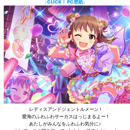
↓CLICK！ PC壁紙↓
レディスアンドジェントルメーン !
愛海のふわふわサーカスはっじまるよー !
あたしがみんなをふわふわ気分に♪