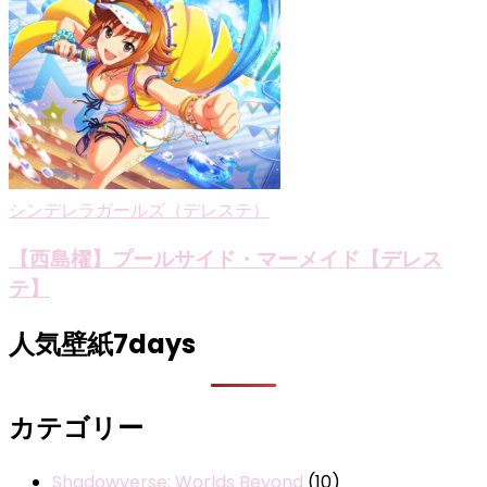
シンデレラガールズ（デレステ）
【西島櫂】プールサイド・マーメイド【デレス
テ】
人気壁紙7days
カテゴリー
Shadowverse: Worlds Beyond
(10)