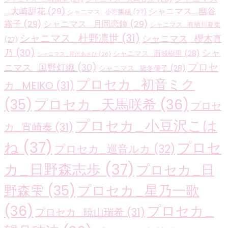
_大崎甜花
(29)
シャニマス_幽谷
シャニマス_小宮果穂
(27)
霧子
(29)
シャニマス_月岡恋鐘
(29)
シャニマス_有栖川夏葉
シャニマス_杜野凛世
(31)
シャニマス_櫻木真
(27)
乃
(30)
シャ
シャニマス_西城樹里
(28)
シャニマス_芹沢あさひ
(26)
プロセ
ニマス_風野灯織
(30)
シャニマス_黛冬優子
(28)
プロセカ_初音ミク
カ_MEIKO
(31)
プロセカ_天馬咲希
(36)
(35)
プロセ
プロセカ_小豆沢こは
カ_宵崎奏
(31)
ね
(37)
プロセ
プロセカ_巡音ルカ
(32)
カ_日野森志歩
(37)
プロセカ_日
プロセカ_星乃一歌
野森雫
(35)
(36)
プロセカ_
プロセカ_暁山瑞希
(31)