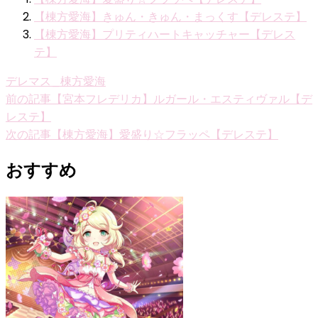
【棟方愛海】きゅん・きゅん・まっくす【デレステ】
【棟方愛海】プリティハートキャッチャー【デレス
テ】
デレマス_棟方愛海
投
前の記事
【宮本フレデリカ】ルガール・エスティヴァル【デ
レステ】
稿
次の記事
【棟方愛海】愛盛り☆フラッペ【デレステ】
ナ
おすすめ
ビ
ゲ
ー
シ
ョ
ン