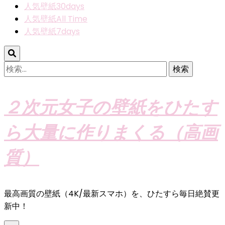
人気壁紙30days
人気壁紙All Time
人気壁紙7days
検
索:
２次元女子の壁紙をひたす
ら大量に作りまくる（高画
質）
最高画質の壁紙（4K/最新スマホ）を、ひたすら毎日絶賛更
新中！