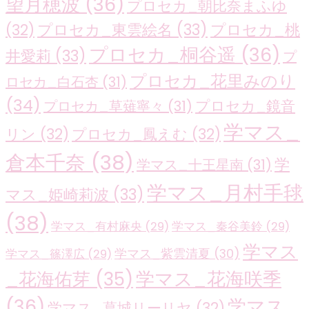
望月穂波
(36)
プロセカ_朝比奈まふゆ
プロセカ_東雲絵名
(33)
プロセカ_桃
(32)
プロセカ_桐谷遥
(36)
井愛莉
(33)
プ
プロセカ_花里みのり
ロセカ_白石杏
(31)
(34)
プロセカ_鏡音
プロセカ_草薙寧々
(31)
学マス_
リン
(32)
プロセカ_鳳えむ
(32)
倉本千奈
(38)
学
学マス_十王星南
(31)
学マス_月村手毬
マス_姫崎莉波
(33)
(38)
学マス_有村麻央
(29)
学マス_秦谷美鈴
(29)
学マス
学マス_紫雲清夏
(30)
学マス_篠澤広
(29)
学マス_花海咲季
_花海佑芽
(35)
(36)
学マス_
学マス_葛城リーリヤ
(32)