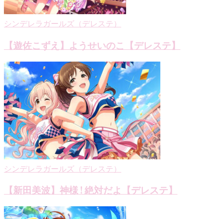
シンデレラガールズ（デレステ）
【遊佐こずえ】ようせいのこ【デレステ】
シンデレラガールズ（デレステ）
【新田美波】神様 ! 絶対だよ【デレステ】