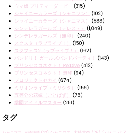
ウマ娘 プリティーダービー
(315)
シャイニーカラーズ（シャニソン）
(102)
シャイニーカラーズ（シャニマス）
(588)
シンデレラガールズ（デレステ）
(1,049)
シンデレラガールズ（無印）
(240)
スクスタ（ラブライブ！）
(150)
スクフェス2（ラブライブ！）
(162)
バンドリ！ ガールズバンドパーティ！
(143)
プリンセスコネクト！ Re:Dive
(412)
プリンセスコネクト！ 無印
(94)
プロジェクトセカイ
(674)
ミリオンライブ（ミリシタ）
(156)
五等分の花嫁（ごとぱず）
(75)
学園アイドルマスター
(251)
タグ
シャニマス
シャニマス_大崎甘奈
(28)
シャニマス_三峰結華
(27)