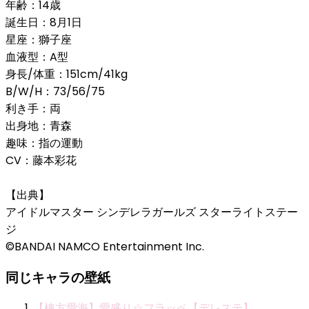
年齢：14歳
誕生日：8月1日
星座：獅子座
血液型：A型
身長/体重：151cm/41kg
B/W/H：73/56/75
利き手：両
出身地：青森
趣味：指の運動
CV：藤本彩花
【出典】
アイドルマスター シンデレラガールズ スターライトステー
ジ
©BANDAI NAMCO Entertainment Inc.
同じキャラの壁紙
【棟方愛海】愛盛り☆フラッペ【デレステ】