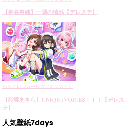
【神谷奈緒】一陣の情熱【デレステ】
シンデレラガールズ（デレステ）
【砂塚あきら】UNIQU3 VOICES！！！【デレス
テ】
人気壁紙7days