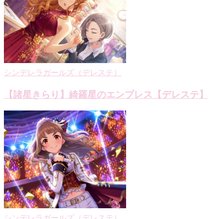
シ
ョ
ン
シンデレラガールズ（デレステ）
【諸星きらり】綺羅星のエンプレス【デレステ】
シンデレラガールズ（デレステ）