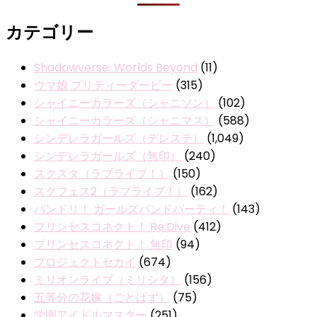
カテゴリー
Shadowverse: Worlds Beyond
(11)
ウマ娘 プリティーダービー
(315)
シャイニーカラーズ（シャニソン）
(102)
シャイニーカラーズ（シャニマス）
(588)
シンデレラガールズ（デレステ）
(1,049)
シンデレラガールズ（無印）
(240)
スクスタ（ラブライブ！）
(150)
スクフェス2（ラブライブ！）
(162)
バンドリ！ ガールズバンドパーティ！
(143)
プリンセスコネクト！ Re:Dive
(412)
プリンセスコネクト！ 無印
(94)
プロジェクトセカイ
(674)
ミリオンライブ（ミリシタ）
(156)
五等分の花嫁（ごとぱず）
(75)
学園アイドルマスター
(251)