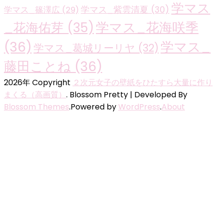
学マス
学マス_紫雲清夏
(30)
学マス_篠澤広
(29)
学マス_花海咲季
_花海佑芽
(35)
(36)
学マス_
学マス_葛城リーリヤ
(32)
藤田ことね
(36)
2026年 Copyright
２次元女子の壁紙をひたすら大量に作り
まくる（高画質）
.
Blossom Pretty | Developed By
Blossom Themes
.Powered by
WordPress
.
About