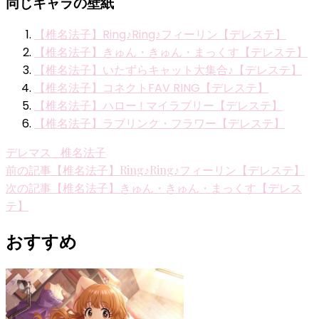
同じキャラの壁紙
【椎名法子】Ring♪Ring♪フィーリン【デレステ】
【椎名法子】きゅん・きゅん・まっくす【デレステ】
【椎名法子】いたずらキャット大集合♪【デレステ】
【椎名法子】コネクトFAV RING【デレステ】
【椎名法子】ハロー ! マイラブリー【デレステ】
【椎名法子】ラブリンク・フラワー【デレステ】
デレマス_椎名法子
投
前の記事
【椎名法子】Ring♪Ring♪フィーリン【デレステ】
次の記事
【椎名法子】きゅん・きゅん・まっくす【デレス
稿
テ】
ナ
おすすめ
ビ
ゲ
ー