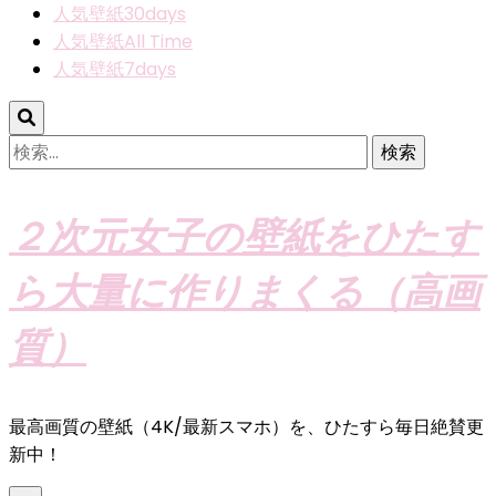
人気壁紙30days
人気壁紙All Time
人気壁紙7days
検
索:
２次元女子の壁紙をひたす
ら大量に作りまくる（高画
質）
最高画質の壁紙（4K/最新スマホ）を、ひたすら毎日絶賛更
新中！