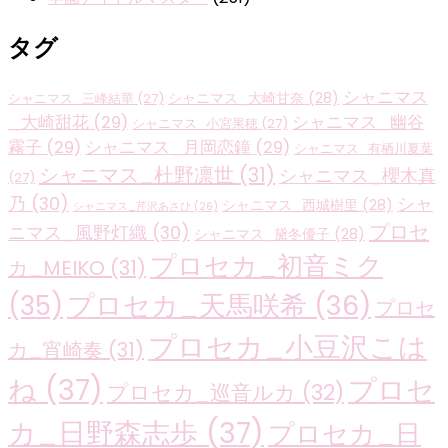
タグ
シャニマス
シャニマス_大崎甘奈
(28)
シャニマス_三峰結華
(27)
_大崎甜花
(29)
シャニマス_幽谷
シャニマス_小宮果穂
(27)
霧子
(29)
シャニマス_月岡恋鐘
(29)
シャニマス_有栖川夏葉
シャニマス_杜野凛世
(31)
シャニマス_櫻木真
(27)
乃
(30)
シャ
シャニマス_西城樹里
(28)
シャニマス_芹沢あさひ
(26)
プロセ
ニマス_風野灯織
(30)
シャニマス_黛冬優子
(28)
プロセカ_初音ミク
カ_MEIKO
(31)
プロセカ_天馬咲希
(36)
(35)
プロセ
プロセカ_小豆沢こは
カ_宵崎奏
(31)
ね
(37)
プロセ
プロセカ_巡音ルカ
(32)
カ_日野森志歩
(37)
プロセカ_日