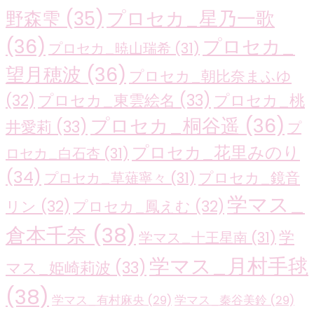
プロセカ_星乃一歌
野森雫
(35)
(36)
プロセカ_
プロセカ_暁山瑞希
(31)
望月穂波
(36)
プロセカ_朝比奈まふゆ
プロセカ_東雲絵名
(33)
プロセカ_桃
(32)
プロセカ_桐谷遥
(36)
井愛莉
(33)
プ
プロセカ_花里みのり
ロセカ_白石杏
(31)
(34)
プロセカ_鏡音
プロセカ_草薙寧々
(31)
学マス_
リン
(32)
プロセカ_鳳えむ
(32)
倉本千奈
(38)
学
学マス_十王星南
(31)
学マス_月村手毬
マス_姫崎莉波
(33)
(38)
学マス_有村麻央
(29)
学マス_秦谷美鈴
(29)