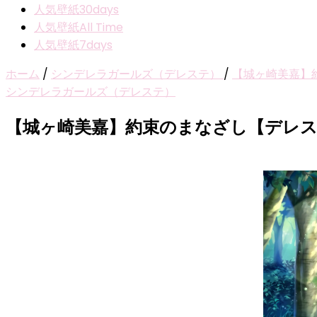
人気壁紙30days
人気壁紙All Time
人気壁紙7days
ホーム
/
シンデレラガールズ（デレステ）
/
【城ヶ崎美嘉】
シンデレラガールズ（デレステ）
【城ヶ崎美嘉】約束のまなざし【デレ