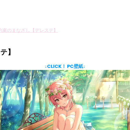
約束のまなざし【デレステ】
ステ】
↓CLICK！ PC壁紙↓