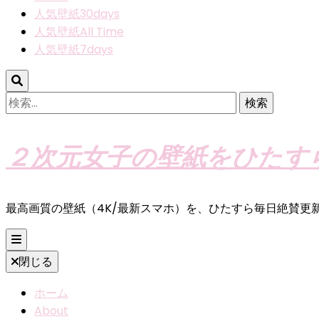
人気壁紙30days
人気壁紙All Time
人気壁紙7days
検
索:
２次元女子の壁紙をひたす
最高画質の壁紙（4K/最新スマホ）を、ひたすら毎日絶賛更
閉じる
ホーム
About