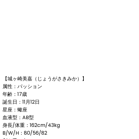
【城ヶ崎美嘉（じょうがさきみか）】
属性：パッション
年齢：17歳
誕生日：11月12日
星座：蠍座
血液型：AB型
身長/体重：162cm/43kg
B/W/H：80/56/82