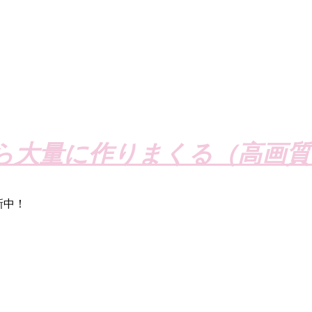
ら大量に作りまくる（高画質
新中！