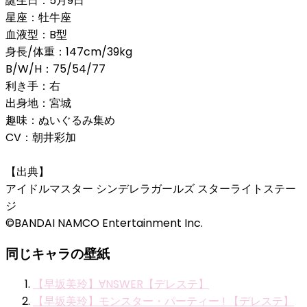
誕生日：5月9日
星座：牡牛座
血液型：B型
身長/体重：147cm/39kg
B/W/H：75/54/77
利き手：右
出身地：宮城
趣味：ぬいぐるみ集め
CV：朝井彩加
【出典】
アイドルマスター シンデレラガールズ スターライトステー
ジ
©BANDAI NAMCO Entertainment Inc.
同じキャラの壁紙
【早坂美玲】∀NSWER【デレステ】
【早坂美玲】モンスター・パーティー ! 【デレステ】