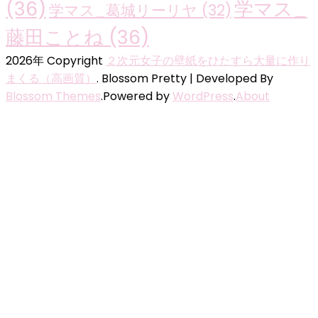
(36)
学マス_
学マス_葛城リーリヤ
(32)
藤田ことね
(36)
2026年 Copyright
２次元女子の壁紙をひたすら大量に作り
まくる（高画質）
.
Blossom Pretty | Developed By
Blossom Themes
.Powered by
WordPress
.
About