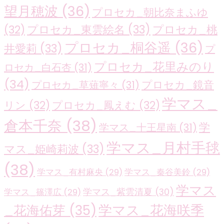
望月穂波
(36)
プロセカ_朝比奈まふゆ
プロセカ_東雲絵名
(33)
プロセカ_桃
(32)
プロセカ_桐谷遥
(36)
井愛莉
(33)
プ
プロセカ_花里みのり
ロセカ_白石杏
(31)
(34)
プロセカ_鏡音
プロセカ_草薙寧々
(31)
学マス_
リン
(32)
プロセカ_鳳えむ
(32)
倉本千奈
(38)
学
学マス_十王星南
(31)
学マス_月村手毬
マス_姫崎莉波
(33)
(38)
学マス_有村麻央
(29)
学マス_秦谷美鈴
(29)
学マス
学マス_紫雲清夏
(30)
学マス_篠澤広
(29)
学マス_花海咲季
_花海佑芽
(35)