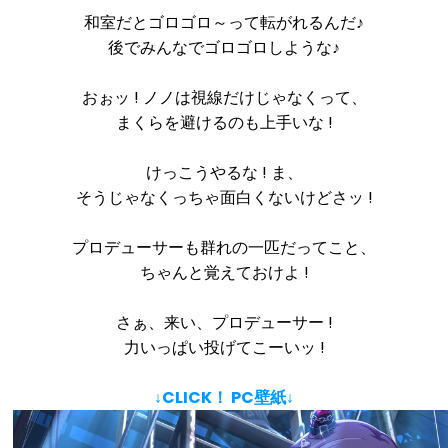
和室だとゴロゴロ～って転がれるんだ♪
後でみんなでゴロゴロしような♪
おぉッ ! ノノは視線だけじゃなくって、
まくらを避けるのも上手いな !
けっこうやるな ! ま、
そうじゃなくっちゃ面白くないけどさッ !
プロデューサーも群れの一匹だってこと、
ちゃんと覚えておけよ !
さぁ、来い、プロデューサー !
力いっぱい投げてこーいッ !
↓CLICK！ PC壁紙↓