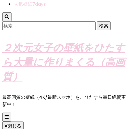
人気壁紙7days
検
索:
２次元女子の壁紙をひたす
ら大量に作りまくる（高画
質）
最高画質の壁紙（4K/最新スマホ）を、ひたすら毎日絶賛更
新中！
閉じる