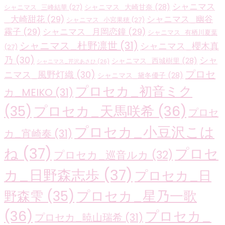
シャニマス
シャニマス_大崎甘奈
(28)
シャニマス_三峰結華
(27)
_大崎甜花
(29)
シャニマス_幽谷
シャニマス_小宮果穂
(27)
霧子
(29)
シャニマス_月岡恋鐘
(29)
シャニマス_有栖川夏葉
シャニマス_杜野凛世
(31)
シャニマス_櫻木真
(27)
乃
(30)
シャ
シャニマス_西城樹里
(28)
シャニマス_芹沢あさひ
(26)
プロセ
ニマス_風野灯織
(30)
シャニマス_黛冬優子
(28)
プロセカ_初音ミク
カ_MEIKO
(31)
プロセカ_天馬咲希
(36)
(35)
プロセ
プロセカ_小豆沢こは
カ_宵崎奏
(31)
ね
(37)
プロセ
プロセカ_巡音ルカ
(32)
カ_日野森志歩
(37)
プロセカ_日
プロセカ_星乃一歌
野森雫
(35)
(36)
プロセカ_
プロセカ_暁山瑞希
(31)