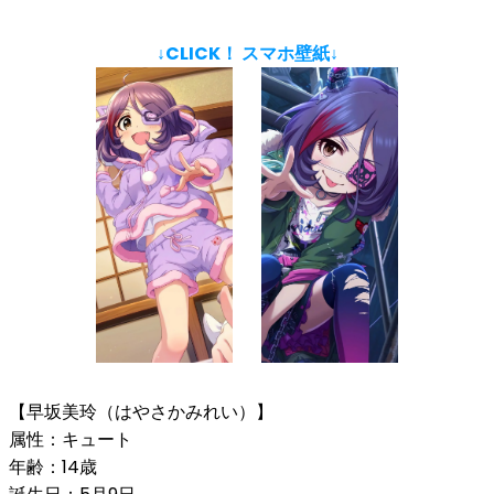
↓CLICK！ スマホ壁紙↓
【早坂美玲（はやさかみれい）】
属性：キュート
年齢：14歳