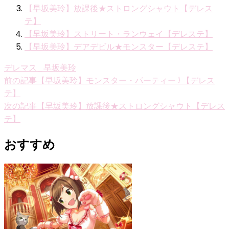
【早坂美玲】放課後★ストロングシャウト【デレス
テ】
【早坂美玲】ストリート・ランウェイ【デレステ】
【早坂美玲】デアデビル★モンスター【デレステ】
デレマス_早坂美玲
投
前の記事
【早坂美玲】モンスター・パーティー ! 【デレス
テ】
稿
次の記事
【早坂美玲】放課後★ストロングシャウト【デレス
ナ
テ】
ビ
おすすめ
ゲ
ー
シ
ョ
ン