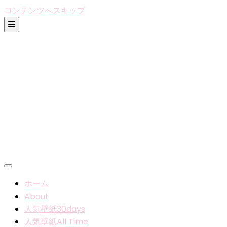
コンテンツへスキップ
ホーム
About
人気壁紙30days
人気壁紙All Time