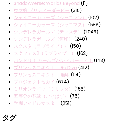
Shadowverse: Worlds Beyond
(11)
ウマ娘 プリティーダービー
(315)
シャイニーカラーズ（シャニソン）
(102)
シャイニーカラーズ（シャニマス）
(588)
シンデレラガールズ（デレステ）
(1,049)
シンデレラガールズ（無印）
(240)
スクスタ（ラブライブ！）
(150)
スクフェス2（ラブライブ！）
(162)
バンドリ！ ガールズバンドパーティ！
(143)
プリンセスコネクト！ Re:Dive
(412)
プリンセスコネクト！ 無印
(94)
プロジェクトセカイ
(674)
ミリオンライブ（ミリシタ）
(156)
五等分の花嫁（ごとぱず）
(75)
学園アイドルマスター
(251)
タグ