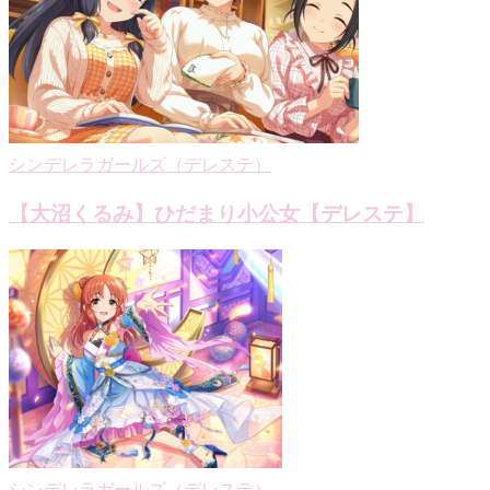
シ
ョ
ン
シンデレラガールズ（デレステ）
【大沼くるみ】ひだまり小公女【デレステ】
シンデレラガールズ（デレステ）