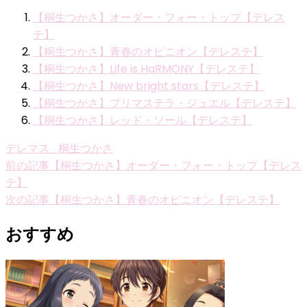
【桐生つかさ】オーダー・フォー・トップ【デレス
テ】
【桐生つかさ】青春のオピニオン【デレステ】
【桐生つかさ】Life is HaRMONY【デレステ】
【桐生つかさ】New bright stars【デレステ】
【桐生つかさ】プリマステラ・ジュエル【デレステ】
【桐生つかさ】レッド・ソール【デレステ】
デレマス_桐生つかさ
投
前の記事
【桐生つかさ】オーダー・フォー・トップ【デレス
テ】
稿
次の記事
【桐生つかさ】青春のオピニオン【デレステ】
ナ
おすすめ
ビ
ゲ
ー