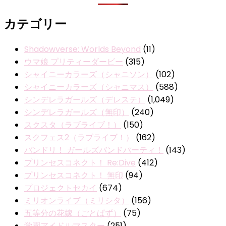
カテゴリー
Shadowverse: Worlds Beyond
(11)
ウマ娘 プリティーダービー
(315)
シャイニーカラーズ（シャニソン）
(102)
シャイニーカラーズ（シャニマス）
(588)
シンデレラガールズ（デレステ）
(1,049)
シンデレラガールズ（無印）
(240)
スクスタ（ラブライブ！）
(150)
スクフェス2（ラブライブ！）
(162)
バンドリ！ ガールズバンドパーティ！
(143)
プリンセスコネクト！ Re:Dive
(412)
プリンセスコネクト！ 無印
(94)
プロジェクトセカイ
(674)
ミリオンライブ（ミリシタ）
(156)
五等分の花嫁（ごとぱず）
(75)
学園アイドルマスター
(251)