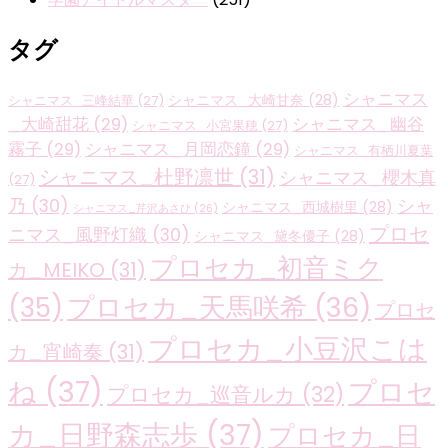
タグ
シャニマス
シャニマス_大崎甘奈
(28)
シャニマス_三峰結華
(27)
_大崎甜花
(29)
シャニマス_幽谷
シャニマス_小宮果穂
(27)
霧子
(29)
シャニマス_月岡恋鐘
(29)
シャニマス_有栖川夏葉
シャニマス_杜野凛世
(31)
シャニマス_櫻木真
(27)
乃
(30)
シャ
シャニマス_西城樹里
(28)
シャニマス_芹沢あさひ
(26)
プロセ
ニマス_風野灯織
(30)
シャニマス_黛冬優子
(28)
プロセカ_初音ミク
カ_MEIKO
(31)
プロセカ_天馬咲希
(36)
(35)
プロセ
プロセカ_小豆沢こは
カ_宵崎奏
(31)
ね
(37)
プロセ
プロセカ_巡音ルカ
(32)
カ_日野森志歩
(37)
プロセカ_日