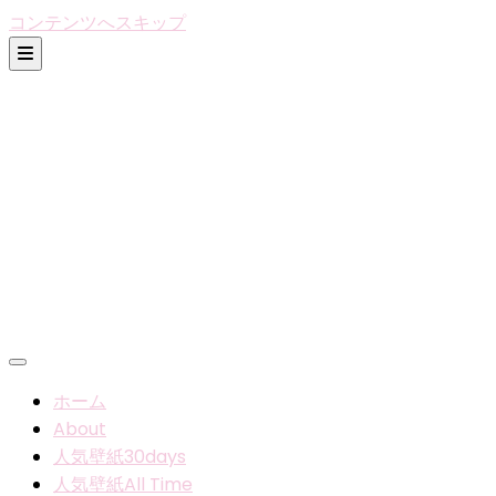
コンテンツへスキップ
ホーム
About
人気壁紙30days
人気壁紙All Time