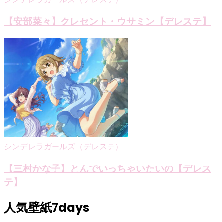
【安部菜々】クレセント・ウサミン【デレステ】
シンデレラガールズ（デレステ）
【三村かな子】とんでいっちゃいたいの【デレス
テ】
人気壁紙7days