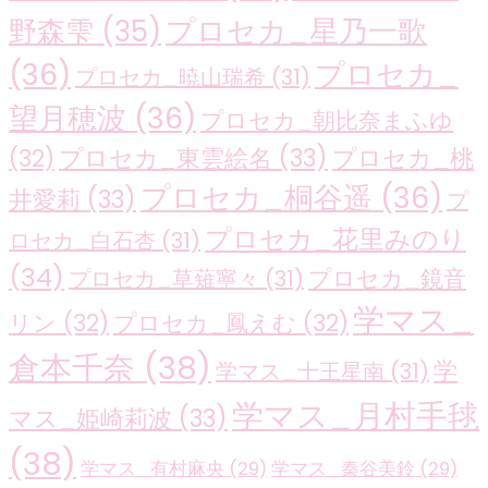
プロセカ_星乃一歌
野森雫
(35)
(36)
プロセカ_
プロセカ_暁山瑞希
(31)
望月穂波
(36)
プロセカ_朝比奈まふゆ
プロセカ_東雲絵名
(33)
プロセカ_桃
(32)
プロセカ_桐谷遥
(36)
井愛莉
(33)
プ
プロセカ_花里みのり
ロセカ_白石杏
(31)
(34)
プロセカ_鏡音
プロセカ_草薙寧々
(31)
学マス_
リン
(32)
プロセカ_鳳えむ
(32)
倉本千奈
(38)
学
学マス_十王星南
(31)
学マス_月村手毬
マス_姫崎莉波
(33)
(38)
学マス_有村麻央
(29)
学マス_秦谷美鈴
(29)