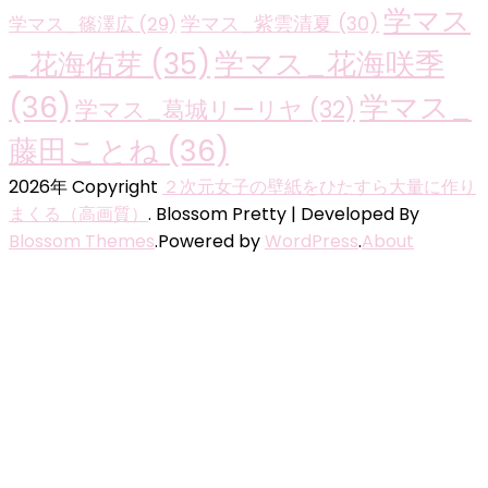
学マス
学マス_紫雲清夏
(30)
学マス_篠澤広
(29)
学マス_花海咲季
_花海佑芽
(35)
(36)
学マス_
学マス_葛城リーリヤ
(32)
藤田ことね
(36)
2026年 Copyright
２次元女子の壁紙をひたすら大量に作り
まくる（高画質）
.
Blossom Pretty | Developed By
Blossom Themes
.Powered by
WordPress
.
About