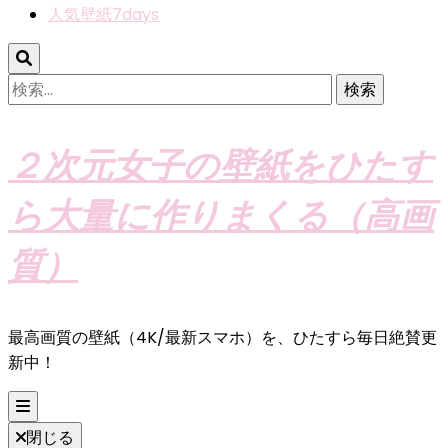
人気壁紙7days
検
索:
２次元女子の壁紙をひたす
ら大量に作りまくる（高画
質）
最高画質の壁紙（4K/最新スマホ）を、ひたすら毎日絶賛更
新中！
閉じる