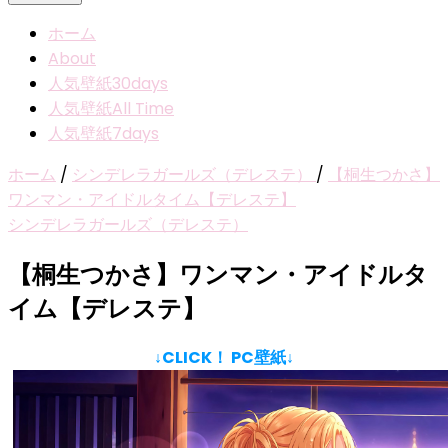
ホーム
About
人気壁紙30days
人気壁紙All Time
人気壁紙7days
ホーム
/
シンデレラガールズ（デレステ）
/
【桐生つかさ】
ワンマン・アイドルタイム【デレステ】
シンデレラガールズ（デレステ）
【桐生つかさ】ワンマン・アイドルタ
イム【デレステ】
↓CLICK！ PC壁紙↓