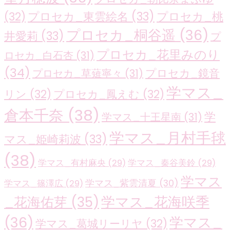
プロセカ_東雲絵名
(33)
プロセカ_桃
(32)
プロセカ_桐谷遥
(36)
井愛莉
(33)
プ
プロセカ_花里みのり
ロセカ_白石杏
(31)
(34)
プロセカ_鏡音
プロセカ_草薙寧々
(31)
学マス_
リン
(32)
プロセカ_鳳えむ
(32)
倉本千奈
(38)
学
学マス_十王星南
(31)
学マス_月村手毬
マス_姫崎莉波
(33)
(38)
学マス_有村麻央
(29)
学マス_秦谷美鈴
(29)
学マス
学マス_紫雲清夏
(30)
学マス_篠澤広
(29)
学マス_花海咲季
_花海佑芽
(35)
(36)
学マス_
学マス_葛城リーリヤ
(32)