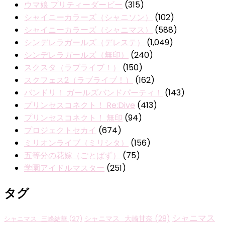
ウマ娘 プリティーダービー
(315)
シャイニーカラーズ（シャニソン）
(102)
シャイニーカラーズ（シャニマス）
(588)
シンデレラガールズ（デレステ）
(1,049)
シンデレラガールズ（無印）
(240)
スクスタ（ラブライブ！）
(150)
スクフェス2（ラブライブ！）
(162)
バンドリ！ ガールズバンドパーティ！
(143)
プリンセスコネクト！ Re:Dive
(413)
プリンセスコネクト！ 無印
(94)
プロジェクトセカイ
(674)
ミリオンライブ（ミリシタ）
(156)
五等分の花嫁（ごとぱず）
(75)
学園アイドルマスター
(251)
タグ
シャニマス
シャニマス_大崎甘奈
(28)
シャニマス_三峰結華
(27)