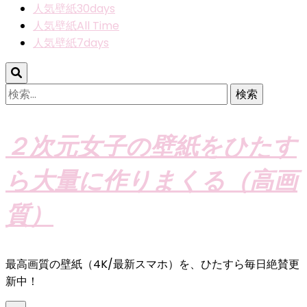
人気壁紙30days
人気壁紙All Time
人気壁紙7days
検
索:
２次元女子の壁紙をひたす
ら大量に作りまくる（高画
質）
最高画質の壁紙（4K/最新スマホ）を、ひたすら毎日絶賛更
新中！