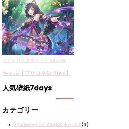
プリンセスコネクト！ Re:Dive
キャル【プリコネRe:Dive】
人気壁紙7days
カテゴリー
Shadowverse: Worlds Beyond
(11)