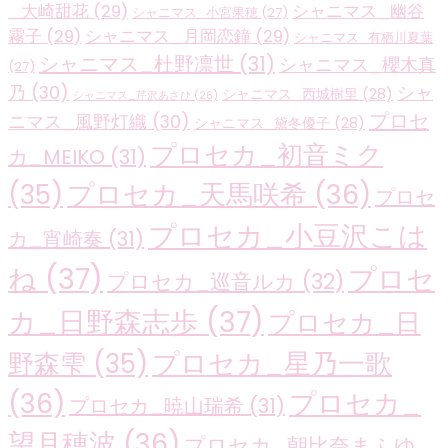
_大崎甜花
(29)
シャニマス_幽谷
シャニマス_小宮果穂
(27)
霧子
(29)
シャニマス_月岡恋鐘
(29)
シャニマス_有栖川夏葉
シャニマス_杜野凛世
(31)
シャニマス_櫻木真
(27)
乃
(30)
シャ
シャニマス_西城樹里
(28)
シャニマス_芹沢あさひ
(26)
プロセ
ニマス_風野灯織
(30)
シャニマス_黛冬優子
(28)
プロセカ_初音ミク
カ_MEIKO
(31)
プロセカ_天馬咲希
(36)
(35)
プロセ
プロセカ_小豆沢こは
カ_宵崎奏
(31)
ね
(37)
プロセ
プロセカ_巡音ルカ
(32)
カ_日野森志歩
(37)
プロセカ_日
プロセカ_星乃一歌
野森雫
(35)
(36)
プロセカ_
プロセカ_暁山瑞希
(31)
望月穂波
(36)
プロセカ_朝比奈まふゆ