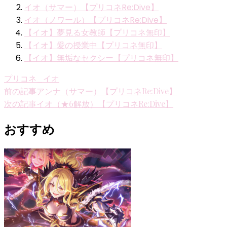
イオ（サマー）【プリコネRe:Dive】
イオ（ノワール）【プリコネRe:Dive】
【イオ】夢見る女教師【プリコネ無印】
【イオ】愛の授業中【プリコネ無印】
【イオ】無垢なセクシー【プリコネ無印】
プリコネ_イオ
投
前の記事
アンナ（サマー）【プリコネRe:Dive】
次の記事
イオ（★6解放）【プリコネRe:Dive】
稿
ナ
おすすめ
ビ
ゲ
ー
シ
ョ