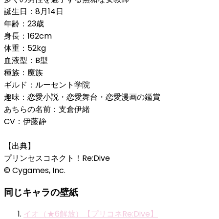
誕生日：8月14日
年齢：23歳
身長：162cm
体重：52kg
血液型：B型
種族：魔族
ギルド：ルーセント学院
趣味：恋愛小説・恋愛舞台・恋愛漫画の鑑賞
あちらの名前：支倉伊緒
CV：伊藤静
【出典】
プリンセスコネクト！Re:Dive
© Cygames, Inc.
同じキャラの壁紙
イオ（★6解放）【プリコネRe:Dive】