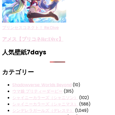
プリンセスコネクト！ Re:Dive
アメス【プリコネRe:Dive】
人気壁紙7days
カテゴリー
Shadowverse: Worlds Beyond
(10)
ウマ娘 プリティーダービー
(315)
シャイニーカラーズ（シャニソン）
(102)
シャイニーカラーズ（シャニマス）
(588)
シンデレラガールズ（デレステ）
(1,049)