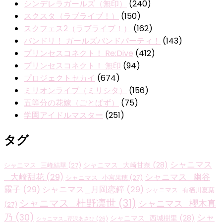
シンデレラガールズ（無印）
(240)
スクスタ（ラブライブ！）
(150)
スクフェス2（ラブライブ！）
(162)
バンドリ！ ガールズバンドパーティ！
(143)
プリンセスコネクト！ Re:Dive
(412)
プリンセスコネクト！ 無印
(94)
プロジェクトセカイ
(674)
ミリオンライブ（ミリシタ）
(156)
五等分の花嫁（ごとぱず）
(75)
学園アイドルマスター
(251)
タグ
シャニマス
シャニマス_大崎甘奈
(28)
シャニマス_三峰結華
(27)
_大崎甜花
(29)
シャニマス_幽谷
シャニマス_小宮果穂
(27)
霧子
(29)
シャニマス_月岡恋鐘
(29)
シャニマス_有栖川夏葉
シャニマス_杜野凛世
(31)
シャニマス_櫻木真
(27)
乃
(30)
シャ
シャニマス_西城樹里
(28)
シャニマス_芹沢あさひ
(26)