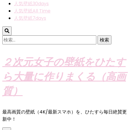
人気壁紙30days
人気壁紙All Time
人気壁紙7days
検
索:
２次元女子の壁紙をひたす
ら大量に作りまくる（高画
質）
最高画質の壁紙（4K/最新スマホ）を、ひたすら毎日絶賛更
新中！