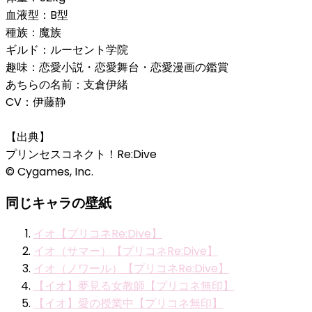
血液型：B型
種族：魔族
ギルド：ルーセント学院
趣味：恋愛小説・恋愛舞台・恋愛漫画の鑑賞
あちらの名前：支倉伊緒
CV：伊藤静
【出典】
プリンセスコネクト！Re:Dive
© Cygames, Inc.
同じキャラの壁紙
イオ【プリコネRe:Dive】
イオ（サマー）【プリコネRe:Dive】
イオ（ノワール）【プリコネRe:Dive】
【イオ】夢見る女教師【プリコネ無印】
【イオ】愛の授業中【プリコネ無印】