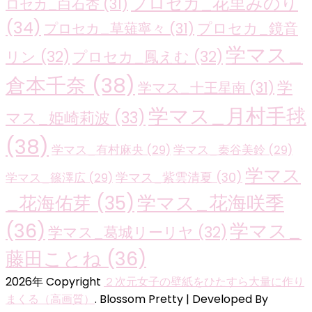
プロセカ_花里みのり
ロセカ_白石杏
(31)
(34)
プロセカ_鏡音
プロセカ_草薙寧々
(31)
学マス_
リン
(32)
プロセカ_鳳えむ
(32)
倉本千奈
(38)
学
学マス_十王星南
(31)
学マス_月村手毬
マス_姫崎莉波
(33)
(38)
学マス_有村麻央
(29)
学マス_秦谷美鈴
(29)
学マス
学マス_紫雲清夏
(30)
学マス_篠澤広
(29)
学マス_花海咲季
_花海佑芽
(35)
(36)
学マス_
学マス_葛城リーリヤ
(32)
藤田ことね
(36)
2026年 Copyright
２次元女子の壁紙をひたすら大量に作り
まくる（高画質）
.
Blossom Pretty | Developed By