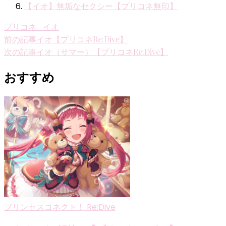
【イオ】無垢なセクシー【プリコネ無印】
プリコネ_イオ
投
前の記事
イオ【プリコネRe:Dive】
次の記事
イオ（サマー）【プリコネRe:Dive】
稿
ナ
おすすめ
ビ
ゲ
ー
シ
ョ
ン
プリンセスコネクト！ Re:Dive