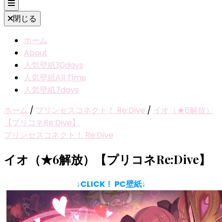
閉じる
ホーム
About
人気壁紙30days
人気壁紙All Time
人気壁紙7days
ホーム
/
プリンセスコネクト！ Re:Dive
/
イオ（★6解放）
【プリコネRe:Dive】
プリンセスコネクト！ Re:Dive
イオ（★6解放）【プリコネRe:Dive】
↓CLICK！ PC壁紙↓