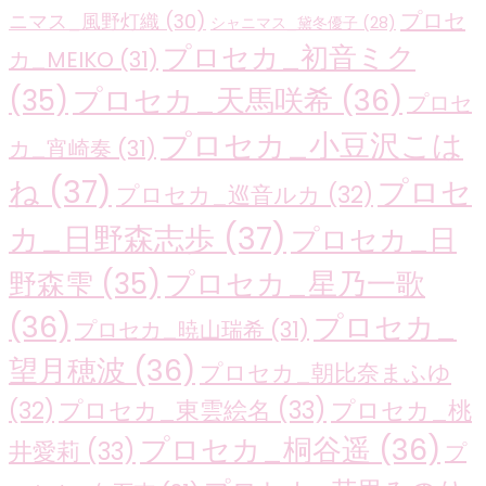
プロセ
ニマス_風野灯織
(30)
シャニマス_黛冬優子
(28)
プロセカ_初音ミク
カ_MEIKO
(31)
プロセカ_天馬咲希
(36)
(35)
プロセ
プロセカ_小豆沢こは
カ_宵崎奏
(31)
ね
(37)
プロセ
プロセカ_巡音ルカ
(32)
カ_日野森志歩
(37)
プロセカ_日
プロセカ_星乃一歌
野森雫
(35)
(36)
プロセカ_
プロセカ_暁山瑞希
(31)
望月穂波
(36)
プロセカ_朝比奈まふゆ
プロセカ_東雲絵名
(33)
プロセカ_桃
(32)
プロセカ_桐谷遥
(36)
井愛莉
(33)
プ