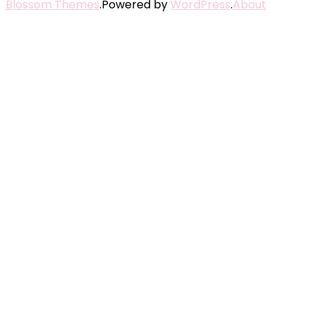
Blossom Themes
.Powered by
WordPress
.
About