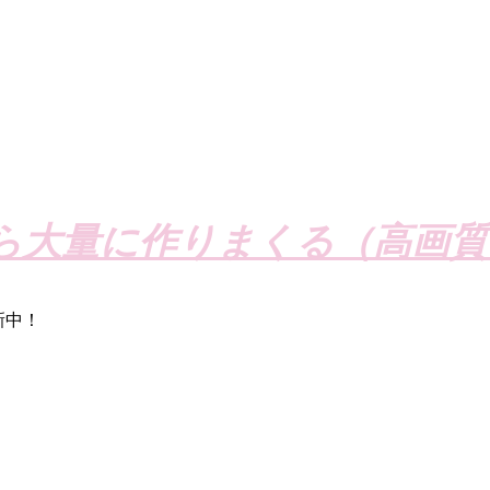
ら大量に作りまくる（高画質
新中！