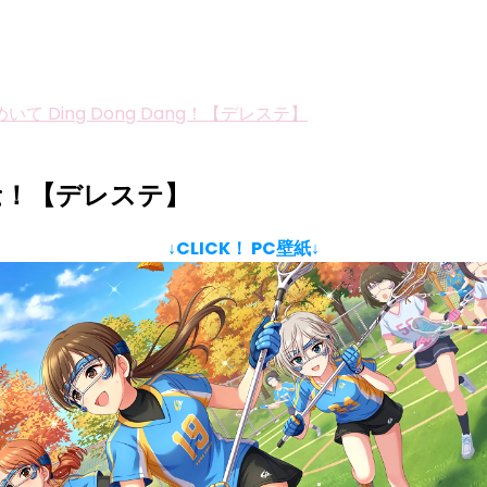
て Ding Dong Dang！【デレステ】
ang！【デレステ】
↓CLICK！ PC壁紙↓