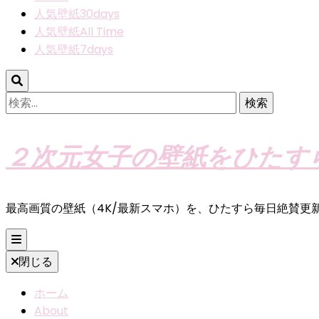
人気壁紙30days
人気壁紙All Time
人気壁紙7days
検
索:
２次元女子の壁紙をひたす
最高画質の壁紙（4K/最新スマホ）を、ひたすら毎日絶賛更
閉じる
ホーム
About