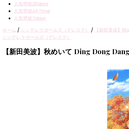
人気壁紙30days
人気壁紙All Time
人気壁紙7days
ホーム
/
シンデレラガールズ（デレステ）
/
【新田美波】秋めい
シンデレラガールズ（デレステ）
【新田美波】秋めいて Ding Dong D