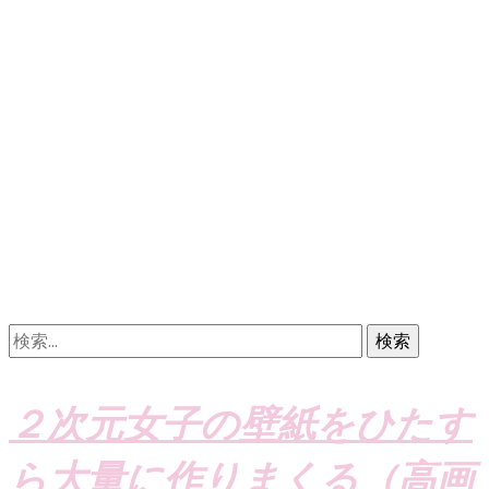
検
索:
２次元女子の壁紙をひたす
ら大量に作りまくる（高画