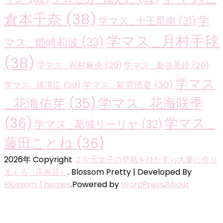
倉本千奈
(38)
学
学マス_十王星南
(31)
学マス_月村手毬
マス_姫崎莉波
(33)
(38)
学マス_有村麻央
(29)
学マス_秦谷美鈴
(29)
学マス
学マス_紫雲清夏
(30)
学マス_篠澤広
(29)
学マス_花海咲季
_花海佑芽
(35)
(36)
学マス_
学マス_葛城リーリヤ
(32)
藤田ことね
(36)
2026年 Copyright
２次元女子の壁紙をひたすら大量に作り
まくる（高画質）
.
Blossom Pretty | Developed By
Blossom Themes
.Powered by
WordPress
.
About