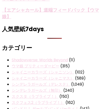
【エアシャカール】道端フィードバック【ウマ
娘】
人気壁紙7days
カテゴリー
Shadowverse: Worlds Beyond
(11)
ウマ娘 プリティーダービー
(315)
シャイニーカラーズ（シャニソン）
(102)
シャイニーカラーズ（シャニマス）
(589)
シンデレラガールズ（デレステ）
(1,049)
シンデレラガールズ（無印）
(240)
スクスタ（ラブライブ！）
(150)
スクフェス2（ラブライブ！）
(162)
バンドリ！ ガールズバンドパーティ！
(143)