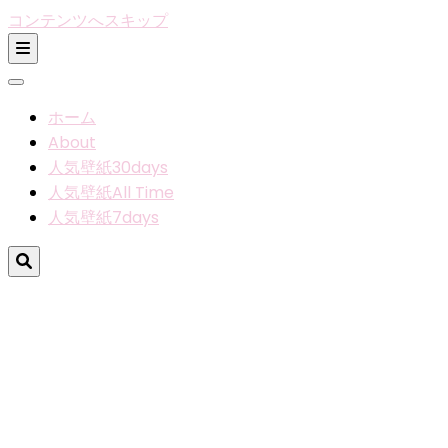
コンテンツへスキップ
ホーム
About
人気壁紙30days
人気壁紙All Time
人気壁紙7days