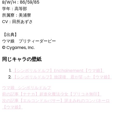
B/W/H：86/59/85
学年：高等部
所属寮：美浦寮
CV：田所あずさ
【出典】
ウマ娘 プリティーダービー
© Cygames, Inc.
同じキャラの壁紙
【シンボリルドルフ】Enchainement【ウマ娘】
【シンボリルドルフ】放課後、君が笑った【ウマ娘】
ウマ娘_シンボリルドルフ
投
前の記事
【ナナカ】超進化魔法少女【プリコネ無印】
次の記事
【エルコンドルパサー】泥まみれのコンパネーロ
稿
【ウマ娘】
ナ