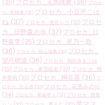
プロセカ_天馬咲希
(36)
(35)
プロセ
プロセカ_小豆沢こは
カ_宵崎奏
(31)
ね
(37)
プロセ
プロセカ_巡音ルカ
(32)
カ_日野森志歩
(37)
プロセカ_日
プロセカ_星乃一歌
野森雫
(35)
(36)
プロセカ_
プロセカ_暁山瑞希
(31)
望月穂波
(36)
プロセカ_朝比奈まふゆ
プロセカ_東雲絵名
(33)
プロセカ_桃
(32)
プロセカ_桐谷遥
(36)
井愛莉
(33)
プ
プロセカ_花里みのり
ロセカ_白石杏
(31)
(34)
プロセカ_鏡音
プロセカ_草薙寧々
(31)
学マス_
リン
(32)
プロセカ_鳳えむ
(32)