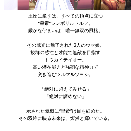
玉座に坐すは、すべての頂点に立つ
“皇帝”シンボリルドルフ。
厳かな佇まいは、唯一無双の風格。
その威光に魅了された2人のウマ娘。
抜群の感性と才能で無敵を目指す
トウカイテイオー。
高い潜在能力と強靭な精神力で
突き進むツルマルツヨシ。
「絶対に超えてみせる」
「絶対に諦めない」
示された気概に“皇帝”は目を細めた。
その双眸に映る未来は、燦然と輝いている。