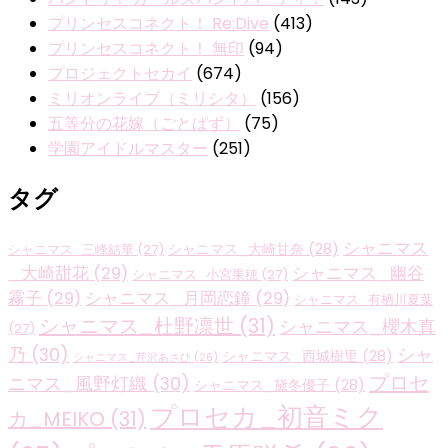
プリンセスコネクト！ Re:Dive
(413)
プリンセスコネクト！ 無印
(94)
プロジェクトセカイ
(674)
ミリオンライブ（ミリシタ）
(156)
五等分の花嫁（ごとぱず）
(75)
学園アイドルマスター
(251)
タグ
シャニマス
シャニマス_大崎甘奈
(28)
シャニマス_三峰結華
(27)
_大崎甜花
(29)
シャニマス_幽谷
シャニマス_小宮果穂
(27)
霧子
(29)
シャニマス_月岡恋鐘
(29)
シャニマス_有栖川夏葉
シャニマス_杜野凛世
(31)
シャニマス_櫻木真
(27)
乃
(30)
シャ
シャニマス_西城樹里
(28)
シャニマス_芹沢あさひ
(26)
プロセ
ニマス_風野灯織
(30)
シャニマス_黛冬優子
(28)
プロセカ_初音ミク
カ_MEIKO
(31)