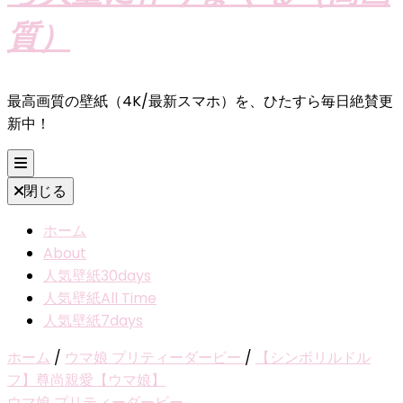
質）
最高画質の壁紙（4K/最新スマホ）を、ひたすら毎日絶賛更
新中！
閉じる
ホーム
About
人気壁紙30days
人気壁紙All Time
人気壁紙7days
ホーム
/
ウマ娘 プリティーダービー
/
【シンボリルドル
フ】尊尚親愛【ウマ娘】
ウマ娘 プリティーダービー