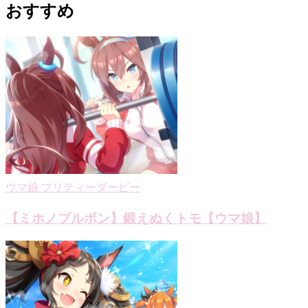
おすすめ
ビ
ゲ
ー
シ
ョ
ン
ウマ娘 プリティーダービー
【ミホノブルボン】鍛えぬくトモ【ウマ娘】