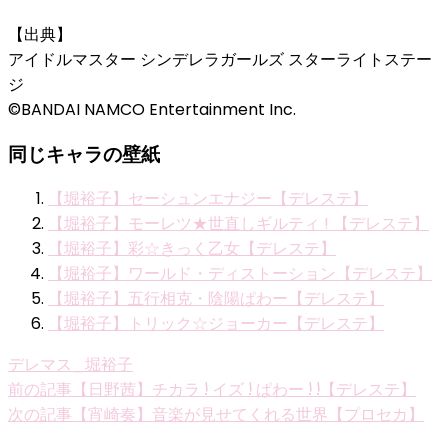
【出典】
アイドルマスター シンデレラガールズ スターライトステー
ジ
©BANDAI NAMCO Entertainment Inc.
同じキャラの壁紙
【堀裕子】セーシュンエナジー【デレステ】
【堀裕子】モーレツ★世直しギルティ ! 【デレステ】
【堀裕子】彩☆きっく乙女【デレステ】
【堀裕子】ワールド・ディストーション【デレステ】
【堀裕子】五行相克・陰陽ぱわー【デレステ】
【堀裕子】トリック☆ジョーカー【デレステ】
デレマス_堀裕子
投
前の記事
【日野茜】チカラ ! イズ ! ぱわー ! !【デレステ】
次の記事
【宵崎奏】音楽が見せてくれる世界【プロセカ】
稿