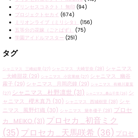
プリンセスコネクト！ 無印
(94)
プロジェクトセカイ
(674)
ミリオンライブ（ミリシタ）
(156)
五等分の花嫁（ごとぱず）
(75)
学園アイドルマスター
(251)
タグ
シャニマス
シャニマス_大崎甘奈
(28)
シャニマス_三峰結華
(27)
_大崎甜花
(29)
シャニマス_幽谷
シャニマス_小宮果穂
(27)
霧子
(29)
シャニマス_月岡恋鐘
(29)
シャニマス_有栖川夏葉
シャニマス_杜野凛世
(31)
シ
(27)
シャニマス_桑山千雪
(26)
ャニマス_櫻木真乃
(30)
シャ
シャニマス_西城樹里
(28)
プロセ
ニマス_風野灯織
(30)
シャニマス_黛冬優子
(28)
プロセカ_初音ミク
カ_MEIKO
(31)
プロセカ_天馬咲希
(36)
(35)
プロセ