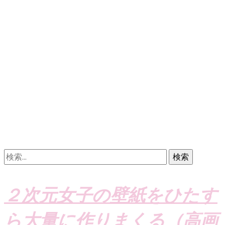
検
索:
２次元女子の壁紙をひたす
ら大量に作りまくる（高画