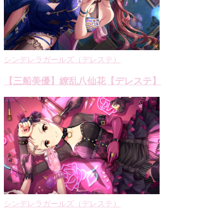
シンデレラガールズ（デレステ）
【三船美優】繚乱八仙花【デレステ】
シンデレラガールズ（デレステ）