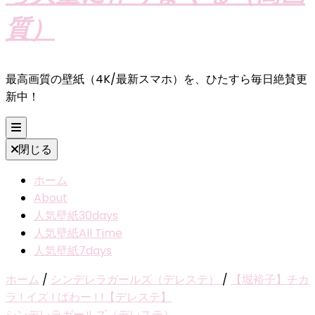
質）
最高画質の壁紙（4K/最新スマホ）を、ひたすら毎日絶賛更
新中！
閉じる
ホーム
About
人気壁紙30days
人気壁紙All Time
人気壁紙7days
ホーム
/
シンデレラガールズ（デレステ）
/
【堀裕子】チカ
ラ ! イズ ! ぱわー ! !【デレステ】
シンデレラガールズ（デレステ）