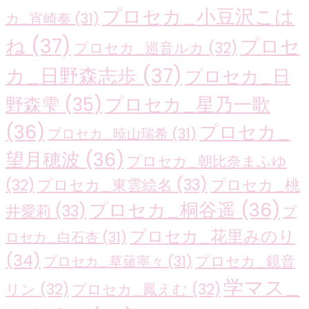
プロセカ_小豆沢こは
カ_宵崎奏
(31)
ね
(37)
プロセ
プロセカ_巡音ルカ
(32)
カ_日野森志歩
(37)
プロセカ_日
プロセカ_星乃一歌
野森雫
(35)
(36)
プロセカ_
プロセカ_暁山瑞希
(31)
望月穂波
(36)
プロセカ_朝比奈まふゆ
プロセカ_東雲絵名
(33)
プロセカ_桃
(32)
プロセカ_桐谷遥
(36)
井愛莉
(33)
プ
プロセカ_花里みのり
ロセカ_白石杏
(31)
(34)
プロセカ_鏡音
プロセカ_草薙寧々
(31)
学マス_
リン
(32)
プロセカ_鳳えむ
(32)