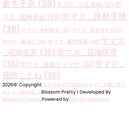
倉本千奈
(38)
学
学マス_十王星南
(31)
学マス_月村手毬
マス_姫崎莉波
(33)
(38)
学マス_有村麻央
(29)
学マス_秦谷美鈴
(29)
学マス
学マス_紫雲清夏
(30)
学マス_篠澤広
(29)
学マス_花海咲季
_花海佑芽
(35)
(36)
学マス_
学マス_葛城リーリヤ
(32)
藤田ことね
(36)
2026年 Copyright
２次元女子の壁紙をひたすら大量に作り
まくる（高画質）
.
Blossom Pretty | Developed By
Blossom Themes
.Powered by
WordPress
.
About