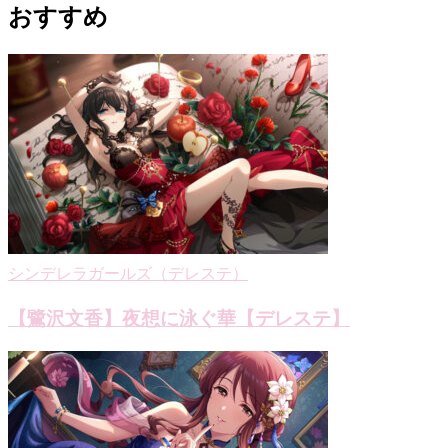
ナ
おすすめ
ビ
ゲ
ー
シ
ョ
ン
シンデレラガールズ（デレステ）
【鷺沢文香】夜想に泳ぐ華【デレステ】