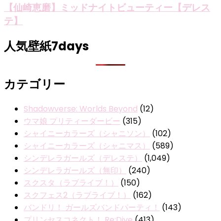
【仙崎恵磨】ミッドナイトビューティー【デレス
テ】
人気壁紙7days
カテゴリー
Shadowverse: Worlds Beyond
(12)
ウマ娘 プリティーダービー
(315)
シャイニーカラーズ（シャニソン）
(102)
シャイニーカラーズ（シャニマス）
(589)
シンデレラガールズ（デレステ）
(1,049)
シンデレラガールズ（無印）
(240)
スクスタ（ラブライブ！）
(150)
スクフェス2（ラブライブ！）
(162)
バンドリ！ ガールズバンドパーティ！
(143)
プリンセスコネクト！ Re:Dive
(413)