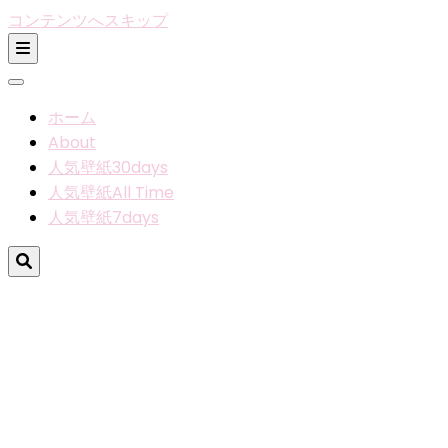
コンテンツへスキップ
ホーム
About
人気壁紙30days
人気壁紙All Time
人気壁紙7days