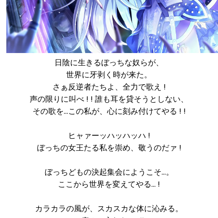
日陰に生きるぼっちな奴らが、
世界に牙剥く時が来た。
さぁ反逆者たちよ、全力で歌え !
声の限りに叫べ ! ! 誰も耳を貸そうとしない、
その歌を…この私が、心に刻み付けてやる ! !
ヒャァーッハッハッハ !
ぼっちの女王たる私を崇め、敬うのだァ !
ぼっちどもの決起集会にようこそ…。
ここから世界を変えてやる… !
カラカラの風が、スカスカな体に沁みる。