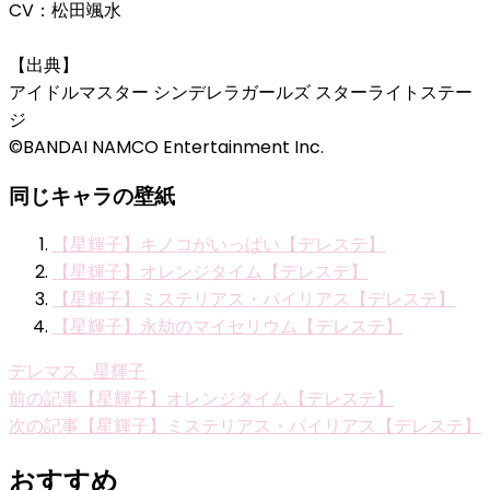
CV：松田颯水
【出典】
アイドルマスター シンデレラガールズ スターライトステー
ジ
©BANDAI NAMCO Entertainment Inc.
同じキャラの壁紙
【星輝子】キノコがいっぱい【デレステ】
【星輝子】オレンジタイム【デレステ】
【星輝子】ミステリアス・パイリアス【デレステ】
【星輝子】永劫のマイセリウム【デレステ】
デレマス_星輝子
投
前の記事
【星輝子】オレンジタイム【デレステ】
次の記事
【星輝子】ミステリアス・パイリアス【デレステ】
稿
ナ
おすすめ