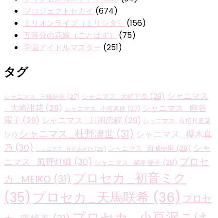
プロジェクトセカイ
(674)
ミリオンライブ（ミリシタ）
(156)
五等分の花嫁（ごとぱず）
(75)
学園アイドルマスター
(251)
タグ
シャニマス
シャニマス_大崎甘奈
(28)
シャニマス_三峰結華
(27)
_大崎甜花
(29)
シャニマス_幽谷
シャニマス_小宮果穂
(27)
霧子
(29)
シャニマス_月岡恋鐘
(29)
シャニマス_有栖川夏葉
シャニマス_杜野凛世
(31)
シャニマス_櫻木真
(27)
乃
(30)
シャ
シャニマス_西城樹里
(28)
シャニマス_芹沢あさひ
(26)
プロセ
ニマス_風野灯織
(30)
シャニマス_黛冬優子
(28)
プロセカ_初音ミク
カ_MEIKO
(31)
プロセカ_天馬咲希
(36)
(35)
プロセ
プロセカ_小豆沢こは