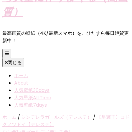
質）
最高画質の壁紙（4K/最新スマホ）を、ひたすら毎日絶賛更
新中！
閉じる
ホーム
About
人気壁紙30days
人気壁紙All Time
人気壁紙7days
ホーム
/
シンデレラガールズ（デレステ）
/
【星輝子】コド
クノツドイ【デレステ】
シンデレラガールズ（デレステ）