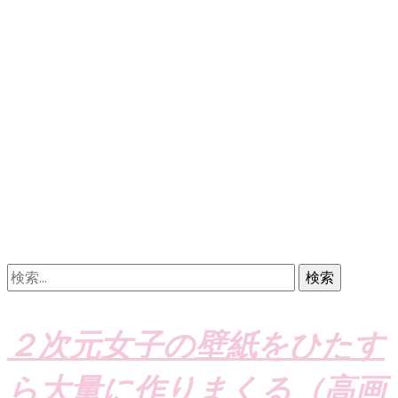
検
索:
２次元女子の壁紙をひたす
ら大量に作りまくる（高画