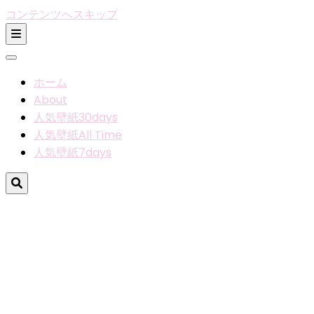
コンテンツへスキップ
ホーム
About
人気壁紙30days
人気壁紙All Time
人気壁紙7days