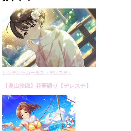
ビ
ゲ
ー
シ
ョ
ン
シンデレラガールズ（デレステ）
【奥山沙織】花夢語り【デレステ】