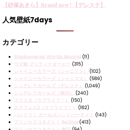
【砂塚あきら】Brand new ! 【デレステ】
人気壁紙7days
カテゴリー
Shadowverse: Worlds Beyond
(11)
ウマ娘 プリティーダービー
(315)
シャイニーカラーズ（シャニソン）
(102)
シャイニーカラーズ（シャニマス）
(589)
シンデレラガールズ（デレステ）
(1,049)
シンデレラガールズ（無印）
(240)
スクスタ（ラブライブ！）
(150)
スクフェス2（ラブライブ！）
(162)
バンドリ！ ガールズバンドパーティ！
(143)
プリンセスコネクト！ Re:Dive
(413)
プリンセスコネクト！ 無印
(94)