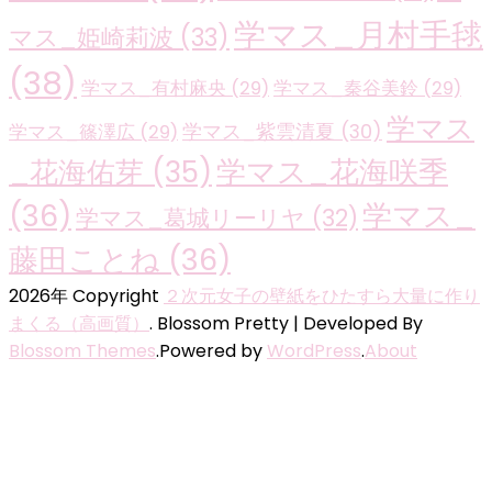
学マス_月村手毬
マス_姫崎莉波
(33)
(38)
学マス_有村麻央
(29)
学マス_秦谷美鈴
(29)
学マス
学マス_紫雲清夏
(30)
学マス_篠澤広
(29)
学マス_花海咲季
_花海佑芽
(35)
(36)
学マス_
学マス_葛城リーリヤ
(32)
藤田ことね
(36)
2026年 Copyright
２次元女子の壁紙をひたすら大量に作り
まくる（高画質）
.
Blossom Pretty | Developed By
Blossom Themes
.Powered by
WordPress
.
About