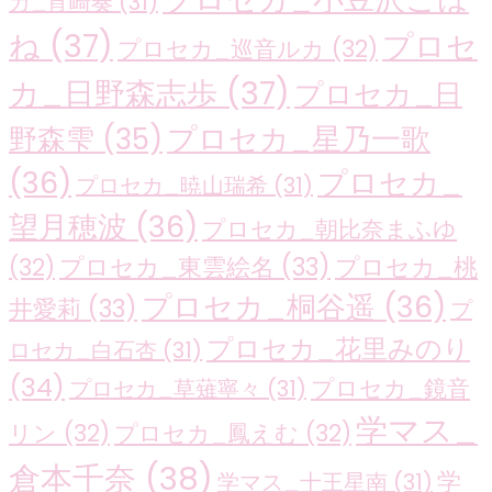
カ_宵崎奏
(31)
ね
(37)
プロセ
プロセカ_巡音ルカ
(32)
カ_日野森志歩
(37)
プロセカ_日
プロセカ_星乃一歌
野森雫
(35)
(36)
プロセカ_
プロセカ_暁山瑞希
(31)
望月穂波
(36)
プロセカ_朝比奈まふゆ
プロセカ_東雲絵名
(33)
プロセカ_桃
(32)
プロセカ_桐谷遥
(36)
井愛莉
(33)
プ
プロセカ_花里みのり
ロセカ_白石杏
(31)
(34)
プロセカ_鏡音
プロセカ_草薙寧々
(31)
学マス_
リン
(32)
プロセカ_鳳えむ
(32)
倉本千奈
(38)
学
学マス_十王星南
(31)