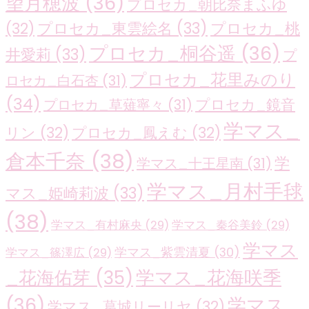
望月穂波
(36)
プロセカ_朝比奈まふゆ
プロセカ_東雲絵名
(33)
プロセカ_桃
(32)
プロセカ_桐谷遥
(36)
井愛莉
(33)
プ
プロセカ_花里みのり
ロセカ_白石杏
(31)
(34)
プロセカ_鏡音
プロセカ_草薙寧々
(31)
学マス_
リン
(32)
プロセカ_鳳えむ
(32)
倉本千奈
(38)
学
学マス_十王星南
(31)
学マス_月村手毬
マス_姫崎莉波
(33)
(38)
学マス_有村麻央
(29)
学マス_秦谷美鈴
(29)
学マス
学マス_紫雲清夏
(30)
学マス_篠澤広
(29)
学マス_花海咲季
_花海佑芽
(35)
(36)
学マス_
学マス_葛城リーリヤ
(32)