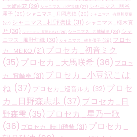
_大崎甜花
(29)
シャニマス_幽谷
シャニマス_小宮果穂
(27)
霧子
(29)
シャニマス_月岡恋鐘
(29)
シャニマス_有栖川夏葉
シャニマス_杜野凛世
(31)
シャニマス_櫻木真
(27)
乃
(30)
シャ
シャニマス_西城樹里
(28)
シャニマス_芹沢あさひ
(26)
プロセ
ニマス_風野灯織
(30)
シャニマス_黛冬優子
(28)
プロセカ_初音ミク
カ_MEIKO
(31)
プロセカ_天馬咲希
(36)
(35)
プロセ
プロセカ_小豆沢こは
カ_宵崎奏
(31)
ね
(37)
プロセ
プロセカ_巡音ルカ
(32)
カ_日野森志歩
(37)
プロセカ_日
プロセカ_星乃一歌
野森雫
(35)
(36)
プロセカ_
プロセカ_暁山瑞希
(31)