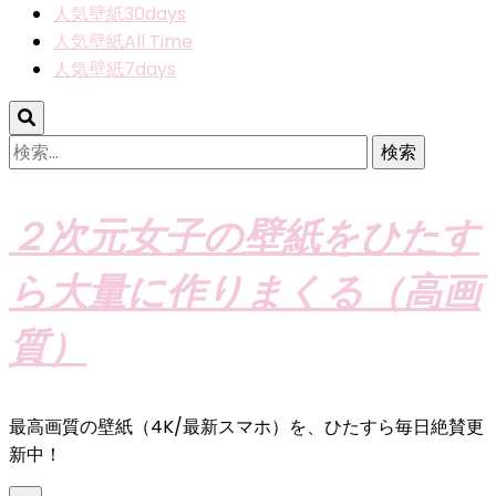
人気壁紙30days
人気壁紙All Time
人気壁紙7days
検
索:
２次元女子の壁紙をひたす
ら大量に作りまくる（高画
質）
最高画質の壁紙（4K/最新スマホ）を、ひたすら毎日絶賛更
新中！