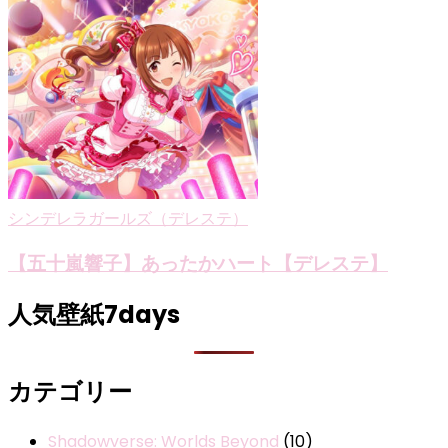
シンデレラガールズ（デレステ）
【五十嵐響子】あったかハート【デレステ】
人気壁紙7days
カテゴリー
Shadowverse: Worlds Beyond
(10)