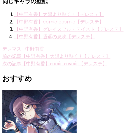
同じキャラの壁紙
【中野有香】太陽より熱く ! 【デレステ】
【中野有香】comic cosmic【デレステ】
【中野有香】グレイスフル・テイスト【デレステ】
【中野有香】逍遥の息吹【デレステ】
デレマス_中野有香
投
前の記事
【中野有香】太陽より熱く ! 【デレステ】
次の記事
【中野有香】comic cosmic【デレステ】
稿
ナ
おすすめ
ビ
ゲ
ー
シ
ョ