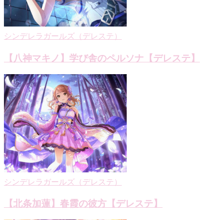
ン
シンデレラガールズ（デレステ）
【八神マキノ】学び舎のペルソナ【デレステ】
シンデレラガールズ（デレステ）
【北条加蓮】春霞の彼方【デレステ】