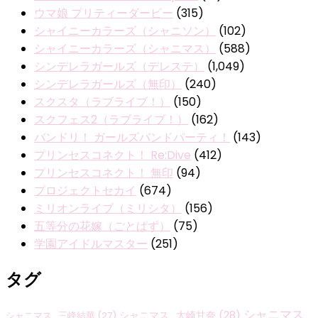
ウマ娘 プリティーダービー
(315)
シャイニーカラーズ（シャニソン）
(102)
シャイニーカラーズ（シャニマス）
(588)
シンデレラガールズ（デレステ）
(1,049)
シンデレラガールズ（無印）
(240)
スクスタ（ラブライブ！）
(150)
スクフェス2（ラブライブ！）
(162)
バンドリ！ ガールズバンドパーティ！
(143)
プリンセスコネクト！ Re:Dive
(412)
プリンセスコネクト！ 無印
(94)
プロジェクトセカイ
(674)
ミリオンライブ（ミリシタ）
(156)
五等分の花嫁（ごとぱず）
(75)
学園アイドルマスター
(251)
タグ
シャニマス
シャニマス_大崎甘奈
(28)
シャニマス_三峰結華
(27)