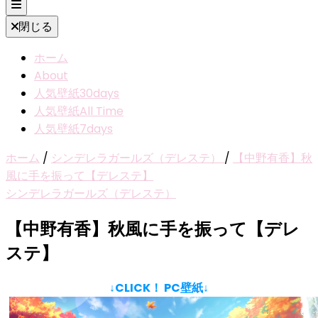
閉じる
ホーム
About
人気壁紙30days
人気壁紙All Time
人気壁紙7days
ホーム
/
シンデレラガールズ（デレステ）
/
【中野有香】秋
風に手を振って【デレステ】
シンデレラガールズ（デレステ）
【中野有香】秋風に手を振って【デレ
ステ】
↓CLICK！ PC壁紙↓