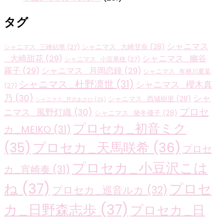
タグ
シャニマス
シャニマス_大崎甘奈
(28)
シャニマス_三峰結華
(27)
_大崎甜花
(29)
シャニマス_幽谷
シャニマス_小宮果穂
(27)
霧子
(29)
シャニマス_月岡恋鐘
(29)
シャニマス_有栖川夏葉
シャニマス_杜野凛世
(31)
シャニマス_櫻木真
(27)
乃
(30)
シャ
シャニマス_西城樹里
(28)
シャニマス_芹沢あさひ
(26)
プロセ
ニマス_風野灯織
(30)
シャニマス_黛冬優子
(28)
プロセカ_初音ミク
カ_MEIKO
(31)
プロセカ_天馬咲希
(36)
(35)
プロセ
プロセカ_小豆沢こは
カ_宵崎奏
(31)
ね
(37)
プロセ
プロセカ_巡音ルカ
(32)
カ_日野森志歩
(37)
プロセカ_日