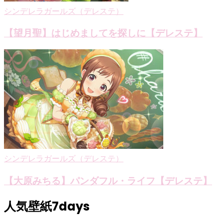
シンデレラガールズ（デレステ）
【望月聖】はじめましてを探しに【デレステ】
シンデレラガールズ（デレステ）
【大原みちる】パンダフル・ライフ【デレステ】
人気壁紙7days