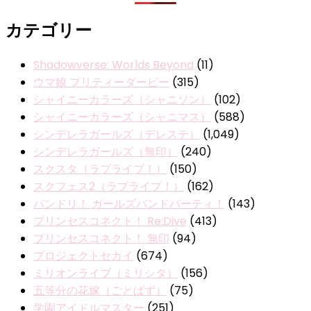
カテゴリー
Shadowverse: Worlds Beyond
(11)
ウマ娘 プリティーダービー
(315)
シャイニーカラーズ（シャニソン）
(102)
シャイニーカラーズ（シャニマス）
(588)
シンデレラガールズ（デレステ）
(1,049)
シンデレラガールズ（無印）
(240)
スクスタ（ラブライブ！）
(150)
スクフェス2（ラブライブ！）
(162)
バンドリ！ ガールズバンドパーティ！
(143)
プリンセスコネクト！ Re:Dive
(413)
プリンセスコネクト！ 無印
(94)
プロジェクトセカイ
(674)
ミリオンライブ（ミリシタ）
(156)
五等分の花嫁（ごとぱず）
(75)
学園アイドルマスター
(251)