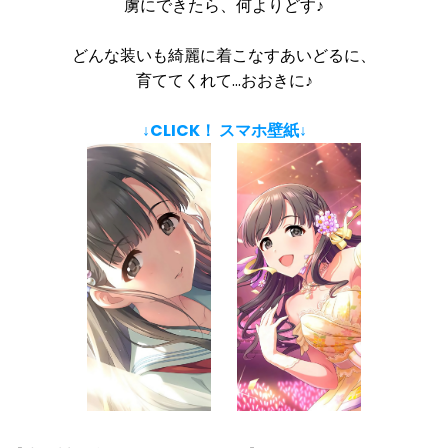
虜にできたら、何よりどす♪
どんな装いも綺麗に着こなすあいどるに、
育ててくれて…おおきに♪
↓CLICK！ スマホ壁紙↓