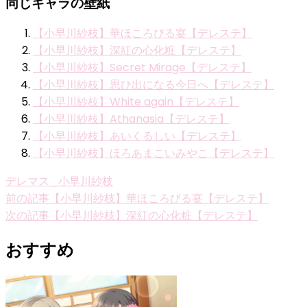
同じキャラの壁紙
【小早川紗枝】華ほころびる宴【デレステ】
【小早川紗枝】深紅の心化粧【デレステ】
【小早川紗枝】Secret Mirage【デレステ】
【小早川紗枝】思ひ出になる今日へ【デレステ】
【小早川紗枝】White again【デレステ】
【小早川紗枝】Athanasia【デレステ】
【小早川紗枝】あいくるしい【デレステ】
【小早川紗枝】ほろあまこいみやこ【デレステ】
デレマス_小早川紗枝
投
前の記事
【小早川紗枝】華ほころびる宴【デレステ】
次の記事
【小早川紗枝】深紅の心化粧【デレステ】
稿
ナ
おすすめ
ビ
ゲ