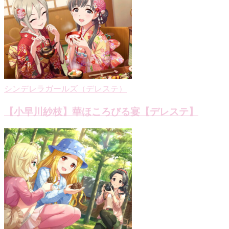
ー
シ
ョ
ン
シンデレラガールズ（デレステ）
【小早川紗枝】華ほころびる宴【デレステ】