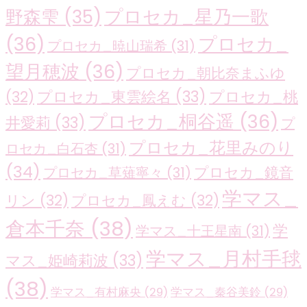
プロセカ_星乃一歌
野森雫
(35)
(36)
プロセカ_
プロセカ_暁山瑞希
(31)
望月穂波
(36)
プロセカ_朝比奈まふゆ
プロセカ_東雲絵名
(33)
プロセカ_桃
(32)
プロセカ_桐谷遥
(36)
井愛莉
(33)
プ
プロセカ_花里みのり
ロセカ_白石杏
(31)
(34)
プロセカ_鏡音
プロセカ_草薙寧々
(31)
学マス_
リン
(32)
プロセカ_鳳えむ
(32)
倉本千奈
(38)
学
学マス_十王星南
(31)
学マス_月村手毬
マス_姫崎莉波
(33)
(38)
学マス_有村麻央
(29)
学マス_秦谷美鈴
(29)