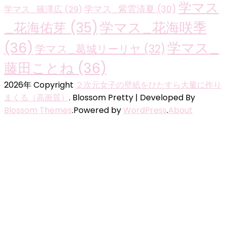
学マス
学マス_紫雲清夏
(30)
学マス_篠澤広
(29)
学マス_花海咲季
_花海佑芽
(35)
(36)
学マス_
学マス_葛城リーリヤ
(32)
藤田ことね
(36)
2026年 Copyright
２次元女子の壁紙をひたすら大量に作り
まくる（高画質）
.
Blossom Pretty | Developed By
Blossom Themes
.Powered by
WordPress
.
About