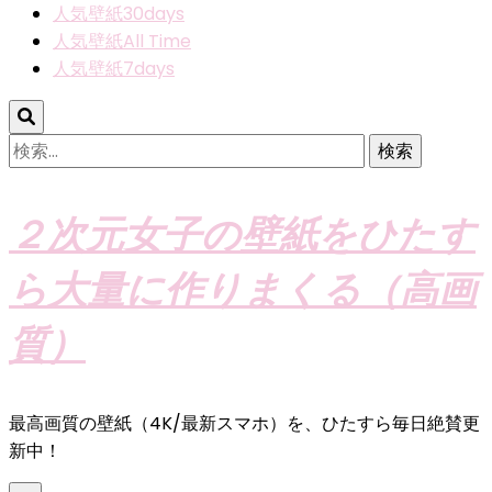
人気壁紙30days
人気壁紙All Time
人気壁紙7days
検
索:
２次元女子の壁紙をひたす
ら大量に作りまくる（高画
質）
最高画質の壁紙（4K/最新スマホ）を、ひたすら毎日絶賛更
新中！