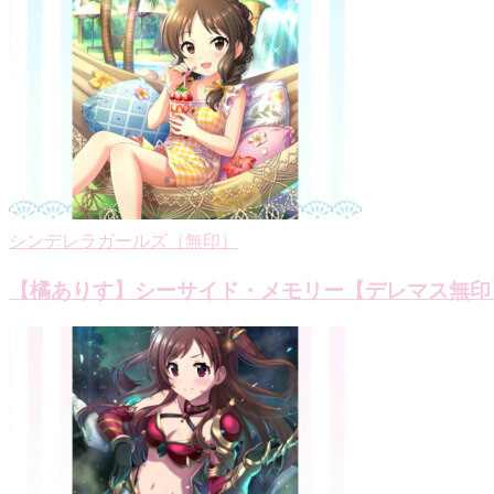
ゲ
ー
シ
ョ
ン
シンデレラガールズ（無印）
【橘ありす】シーサイド・メモリー【デレマス無印