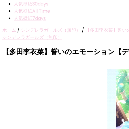
人気壁紙30days
人気壁紙All Time
人気壁紙7days
ホーム
/
シンデレラガールズ（無印）
/
【多田李衣菜】誓い
シンデレラガールズ（無印）
【多田李衣菜】誓いのエモーション【