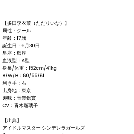
【多田李衣菜（ただりいな）】
属性：クール
年齢：17歳
誕生日：6月30日
星座：蟹座
血液型：A型
身長/体重：152cm/41kg
B/W/H：80/55/81
利き手：右
出身地：東京
趣味：音楽鑑賞
CV：青木瑠璃子
【出典】
アイドルマスター シンデレラガールズ