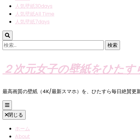
人気壁紙30days
人気壁紙All Time
人気壁紙7days
検
索:
２次元女子の壁紙をひたす
最高画質の壁紙（4K/最新スマホ）を、ひたすら毎日絶賛更
閉じる
ホーム
About