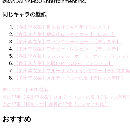
©BANDAI NAMCO Entertainment Inc.
同じキャラの壁紙
【多田李衣菜】目をあけてみる夢【デレステ】
【多田李衣菜】放課後ロックスター【デレステ】
【多田李衣菜】ブランニュー・ビート【デレステ】
【多田李衣菜】ワナビー・レジェンド【デレステ】
【多田李衣菜】プレシャス・ホーリーナイト【デレステ
【多田李衣菜】無限L∞PだLOVE♡【デレステ】
【多田李衣菜】ブルーサンシャインサマー【デレマス無
【多田李衣菜】メルティブルーの夏【デレマス無印】
デレマス_多田李衣菜
投
前の記事
【多田李衣菜】メルティブルーの夏【デレマス無印
次の記事
【橘ありす】夏宵の記憶【デレマス無印】
稿
ナ
おすすめ
ビ