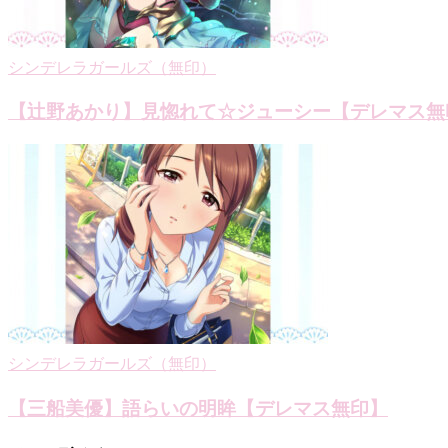
シンデレラガールズ（無印）
【辻野あかり】見惚れて☆ジューシー【デレマス無
シンデレラガールズ（無印）
【三船美優】語らいの明眸【デレマス無印】