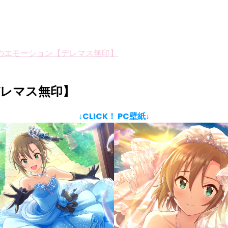
のエモーション【デレマス無印】
デレマス無印】
↓CLICK！ PC壁紙↓