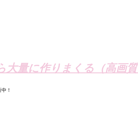
ら大量に作りまくる（高画質
新中！