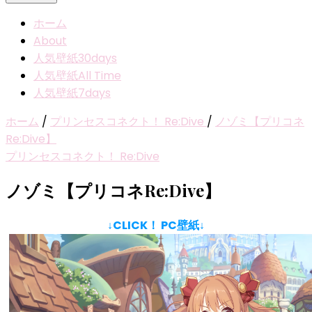
ホーム
About
人気壁紙30days
人気壁紙All Time
人気壁紙7days
ホーム
/
プリンセスコネクト！ Re:Dive
/
ノゾミ【プリコネ
Re:Dive】
プリンセスコネクト！ Re:Dive
ノゾミ【プリコネRe:Dive】
↓CLICK！ PC壁紙↓