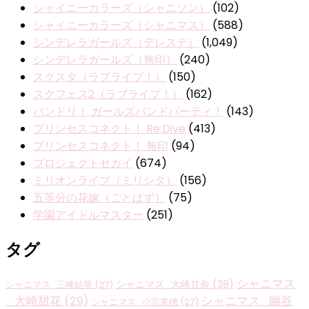
シャイニーカラーズ（シャニソン）
(102)
シャイニーカラーズ（シャニマス）
(588)
シンデレラガールズ（デレステ）
(1,049)
シンデレラガールズ（無印）
(240)
スクスタ（ラブライブ！）
(150)
スクフェス2（ラブライブ！）
(162)
バンドリ！ ガールズバンドパーティ！
(143)
プリンセスコネクト！ Re:Dive
(413)
プリンセスコネクト！ 無印
(94)
プロジェクトセカイ
(674)
ミリオンライブ（ミリシタ）
(156)
五等分の花嫁（ごとぱず）
(75)
学園アイドルマスター
(251)
タグ
シャニマス
シャニマス_大崎甘奈
(28)
シャニマス_三峰結華
(27)
_大崎甜花
(29)
シャニマス_幽谷
シャニマス_小宮果穂
(27)