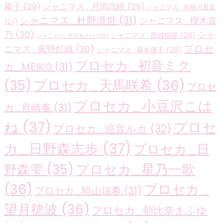
霧子
(29)
シャニマス_月岡恋鐘
(29)
シャニマス_有栖川夏葉
シャニマス_杜野凛世
(31)
シャニマス_櫻木真
(27)
乃
(30)
シャ
シャニマス_西城樹里
(28)
シャニマス_芹沢あさひ
(26)
プロセ
ニマス_風野灯織
(30)
シャニマス_黛冬優子
(28)
プロセカ_初音ミク
カ_MEIKO
(31)
プロセカ_天馬咲希
(36)
(35)
プロセ
プロセカ_小豆沢こは
カ_宵崎奏
(31)
ね
(37)
プロセ
プロセカ_巡音ルカ
(32)
カ_日野森志歩
(37)
プロセカ_日
プロセカ_星乃一歌
野森雫
(35)
(36)
プロセカ_
プロセカ_暁山瑞希
(31)
望月穂波
(36)
プロセカ_朝比奈まふゆ