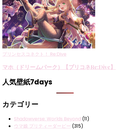
プリンセスコネクト！ Re:Dive
マホ（ドリームパーク）【プリコネRe:Dive】
人気壁紙7days
カテゴリー
Shadowverse: Worlds Beyond
(11)
ウマ娘 プリティーダービー
(315)