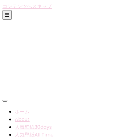
コンテンツへスキップ
ホーム
About
人気壁紙30days
人気壁紙All Time