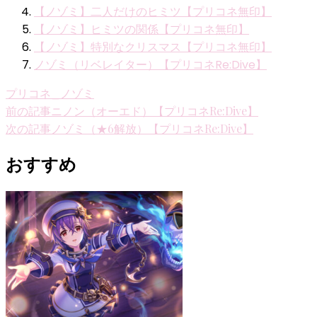
【ノゾミ】二人だけのヒミツ【プリコネ無印】
【ノゾミ】ヒミツの関係【プリコネ無印】
【ノゾミ】特別なクリスマス【プリコネ無印】
ノゾミ（リベレイター）【プリコネRe:Dive】
プリコネ_ノゾミ
投
前の記事
ニノン（オーエド）【プリコネRe:Dive】
次の記事
ノゾミ（★6解放）【プリコネRe:Dive】
稿
ナ
おすすめ
ビ
ゲ
ー
シ
ョ
ン