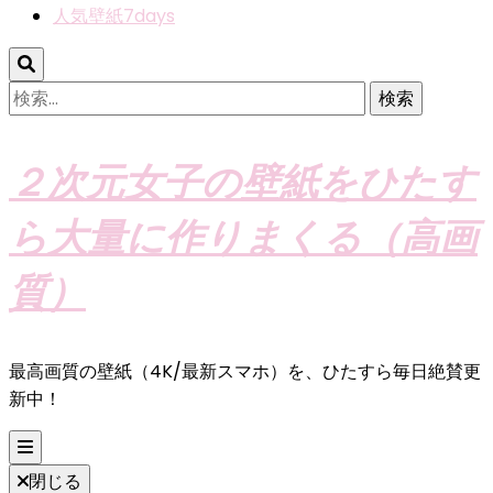
人気壁紙7days
検
索:
２次元女子の壁紙をひたす
ら大量に作りまくる（高画
質）
最高画質の壁紙（4K/最新スマホ）を、ひたすら毎日絶賛更
新中！
閉じる