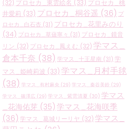
プロセカ_東雲絵名
(33)
プロセカ_桃
(32)
プロセカ_桐谷遥
(36)
井愛莉
(33)
プ
プロセカ_花里みのり
ロセカ_白石杏
(31)
(34)
プロセカ_鏡音
プロセカ_草薙寧々
(31)
学マス_
リン
(32)
プロセカ_鳳えむ
(32)
倉本千奈
(38)
学
学マス_十王星南
(31)
学マス_月村手毬
マス_姫崎莉波
(33)
(38)
学マス_有村麻央
(29)
学マス_秦谷美鈴
(29)
学マス
学マス_紫雲清夏
(30)
学マス_篠澤広
(29)
学マス_花海咲季
_花海佑芽
(35)
(36)
学マス_
学マス_葛城リーリヤ
(32)