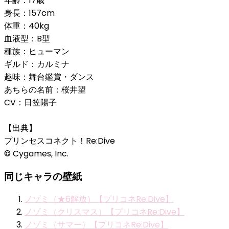
年齢：17歳
身長：157cm
体重：40kg
血液型：B型
種族：ヒューマン
ギルド：カルミナ
趣味：舞台鑑賞・ダンス
あちらの名前：桜井望
CV：日笠陽子
【出典】
プリンセスコネクト！Re:Dive
© Cygames, Inc.
同じキャラの壁紙
ノゾミ（★6解放）【プリコネRe:Dive】
ノゾミ（クリスマス）【プリコネRe:Dive】
ノゾミ（サマー）【プリコネRe:Dive】