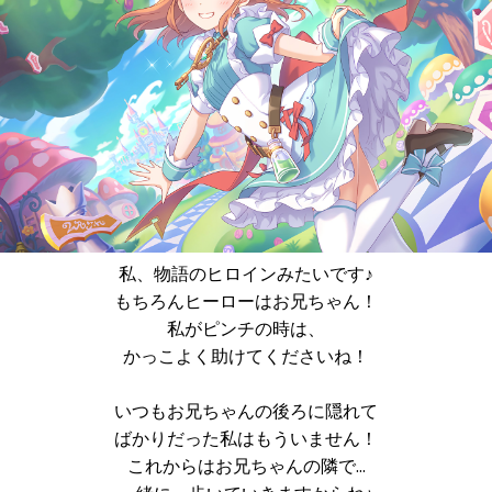
私、物語のヒロインみたいです♪
もちろんヒーローはお兄ちゃん！
私がピンチの時は、
かっこよく助けてくださいね！
いつもお兄ちゃんの後ろに隠れて
ばかりだった私はもういません！
これからはお兄ちゃんの隣で…