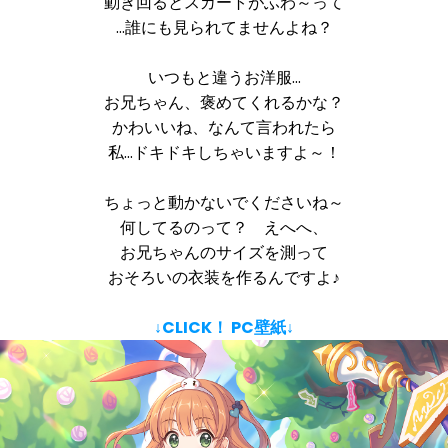
動き回るとスカートがふわ～って
…誰にも見られてませんよね？
いつもと違うお洋服…
お兄ちゃん、褒めてくれるかな？
かわいいね、なんて言われたら
私…ドキドキしちゃいますよ～！
ちょっと動かないでくださいね～
何してるのって？ えへへ、
お兄ちゃんのサイズを測って
おそろいの衣装を作るんですよ♪
↓CLICK！ PC壁紙↓