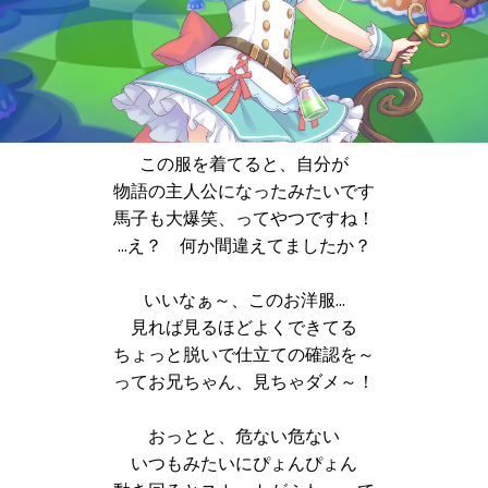
この服を着てると、自分が
物語の主人公になったみたいです
馬子も大爆笑、ってやつですね！
…え？ 何か間違えてましたか？
いいなぁ～、このお洋服…
見れば見るほどよくできてる
ちょっと脱いで仕立ての確認を～
ってお兄ちゃん、見ちゃダメ～！
おっとと、危ない危ない
いつもみたいにぴょんぴょん