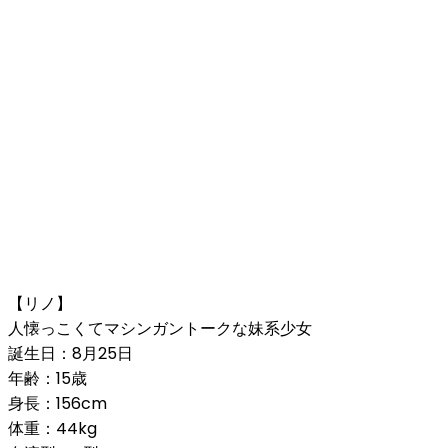
【リノ】
人懐っこくてマシンガントークな妹系少女
誕生日：8月25日
年齢：15歳
身長：156cm
体重：44kg