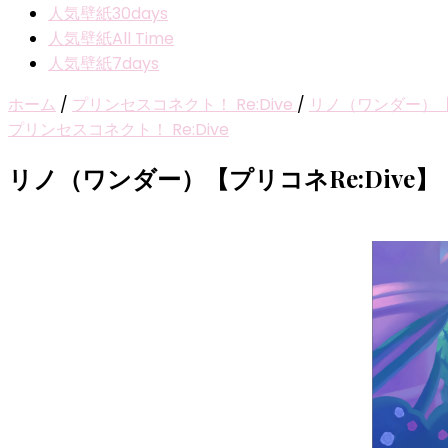
人気壁紙30days
人気壁紙All Time
人気壁紙7days
ホーム
/
プリンセスコネクト！ Re:Dive
/
リノ（ワンダー）【プ
プリンセスコネクト！ Re:Dive
リノ（ワンダー）【プリコネRe:Dive】