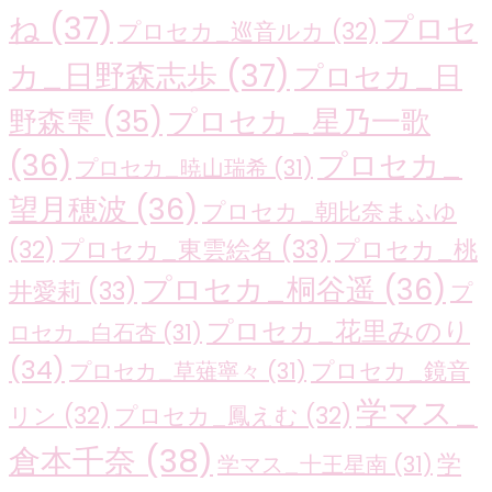
ね
(37)
プロセ
プロセカ_巡音ルカ
(32)
カ_日野森志歩
(37)
プロセカ_日
プロセカ_星乃一歌
野森雫
(35)
(36)
プロセカ_
プロセカ_暁山瑞希
(31)
望月穂波
(36)
プロセカ_朝比奈まふゆ
プロセカ_東雲絵名
(33)
プロセカ_桃
(32)
プロセカ_桐谷遥
(36)
井愛莉
(33)
プ
プロセカ_花里みのり
ロセカ_白石杏
(31)
(34)
プロセカ_鏡音
プロセカ_草薙寧々
(31)
学マス_
リン
(32)
プロセカ_鳳えむ
(32)
倉本千奈
(38)
学
学マス_十王星南
(31)