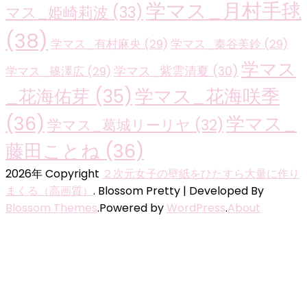
学マス_月村手毬
マス_姫崎莉波
(33)
(38)
学マス_有村麻央
(29)
学マス_秦谷美鈴
(29)
学マス
学マス_紫雲清夏
(30)
学マス_篠澤広
(29)
学マス_花海咲季
_花海佑芽
(35)
(36)
学マス_
学マス_葛城リーリヤ
(32)
藤田ことね
(36)
2026年 Copyright
２次元女子の壁紙をひたすら大量に作り
まくる（高画質）
.
Blossom Pretty | Developed By
Blossom Themes
.Powered by
WordPress
.
About