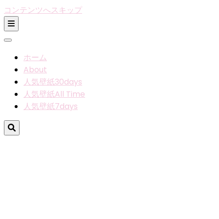
コンテンツへスキップ
ホーム
About
人気壁紙30days
人気壁紙All Time
人気壁紙7days