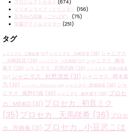
プロジェクトセカイ
(674)
ミリオンライブ（ミリシタ）
(156)
五等分の花嫁（ごとぱず）
(75)
学園アイドルマスター
(251)
タグ
シャニマス
シャニマス_大崎甘奈
(28)
シャニマス_三峰結華
(27)
_大崎甜花
(29)
シャニマス_幽谷
シャニマス_小宮果穂
(27)
霧子
(29)
シャニマス_月岡恋鐘
(29)
シャニマス_有栖川夏葉
シャニマス_杜野凛世
(31)
シャニマス_櫻木真
(27)
乃
(30)
シャ
シャニマス_西城樹里
(28)
シャニマス_芹沢あさひ
(26)
プロセ
ニマス_風野灯織
(30)
シャニマス_黛冬優子
(28)
プロセカ_初音ミク
カ_MEIKO
(31)
プロセカ_天馬咲希
(36)
(35)
プロセ
プロセカ_小豆沢こは
カ_宵崎奏
(31)