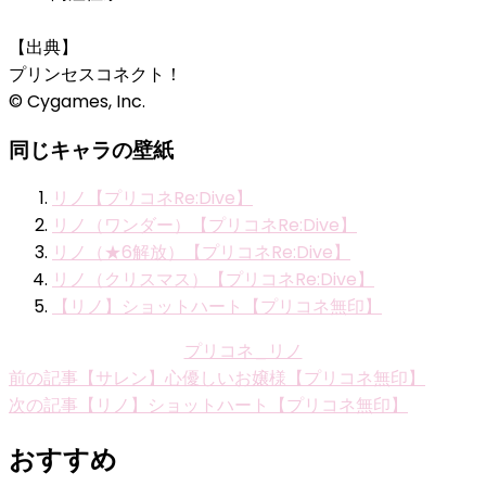
【出典】
プリンセスコネクト！
© Cygames, Inc.
同じキャラの壁紙
リノ【プリコネRe:Dive】
リノ（ワンダー）【プリコネRe:Dive】
リノ（★6解放）【プリコネRe:Dive】
リノ（クリスマス）【プリコネRe:Dive】
【リノ】ショットハート【プリコネ無印】
プリコネ_リノ
投
前の記事
【サレン】心優しいお嬢様【プリコネ無印】
次の記事
【リノ】ショットハート【プリコネ無印】
稿
ナ
おすすめ