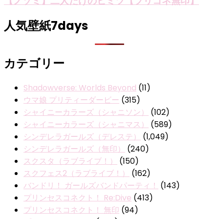
【ノゾミ】二人だけのヒミツ【プリコネ無印】
人気壁紙7days
カテゴリー
Shadowverse: Worlds Beyond
(11)
ウマ娘 プリティーダービー
(315)
シャイニーカラーズ（シャニソン）
(102)
シャイニーカラーズ（シャニマス）
(589)
シンデレラガールズ（デレステ）
(1,049)
シンデレラガールズ（無印）
(240)
スクスタ（ラブライブ！）
(150)
スクフェス2（ラブライブ！）
(162)
バンドリ！ ガールズバンドパーティ！
(143)
プリンセスコネクト！ Re:Dive
(413)
プリンセスコネクト！ 無印
(94)