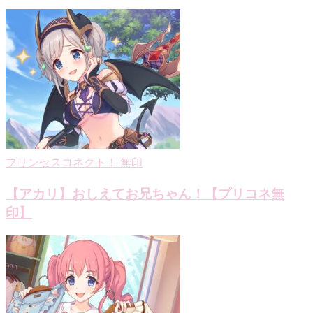
ビ
ゲ
ー
シ
ョ
ン
プリンセスコネクト！ 無印
【アカリ】おしえてお兄ちゃん！【プリコネ無
印】