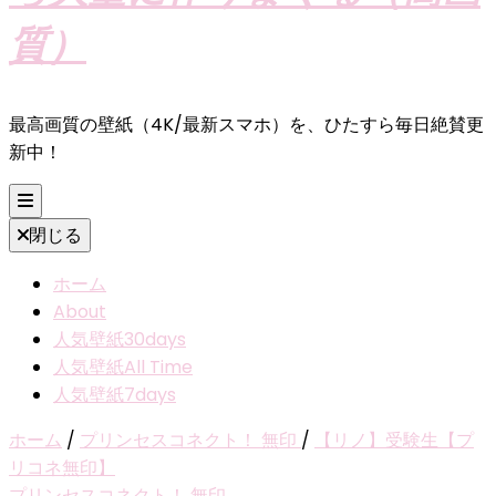
質）
最高画質の壁紙（4K/最新スマホ）を、ひたすら毎日絶賛更
新中！
閉じる
ホーム
About
人気壁紙30days
人気壁紙All Time
人気壁紙7days
ホーム
/
プリンセスコネクト！ 無印
/
【リノ】受験生【プ
リコネ無印】
プリンセスコネクト！ 無印