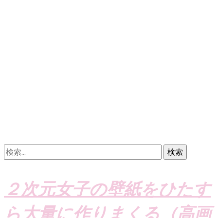
検
索:
２次元女子の壁紙をひたす
ら大量に作りまくる（高画