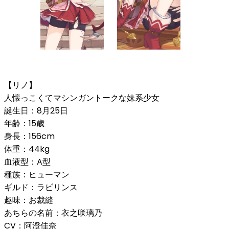
【リノ】
人懐っこくてマシンガントークな妹系少女
誕生日：8月25日
年齢：15歳
身長：156cm
体重：44kg
血液型：A型
種族：ヒューマン
ギルド：ラビリンス
趣味：お裁縫
あちらの名前：衣之咲璃乃
CV：阿澄佳奈