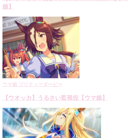
娘】
ウマ娘 プリティーダービー
【ウオッカ】うるさい監視役【ウマ娘】