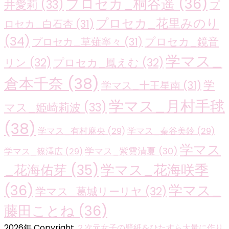
プロセカ_桐谷遥
(36)
井愛莉
(33)
プ
プロセカ_花里みのり
ロセカ_白石杏
(31)
(34)
プロセカ_鏡音
プロセカ_草薙寧々
(31)
学マス_
リン
(32)
プロセカ_鳳えむ
(32)
倉本千奈
(38)
学
学マス_十王星南
(31)
学マス_月村手毬
マス_姫崎莉波
(33)
(38)
学マス_有村麻央
(29)
学マス_秦谷美鈴
(29)
学マス
学マス_紫雲清夏
(30)
学マス_篠澤広
(29)
学マス_花海咲季
_花海佑芽
(35)
(36)
学マス_
学マス_葛城リーリヤ
(32)
藤田ことね
(36)
2026年 Copyright
２次元女子の壁紙をひたすら大量に作り