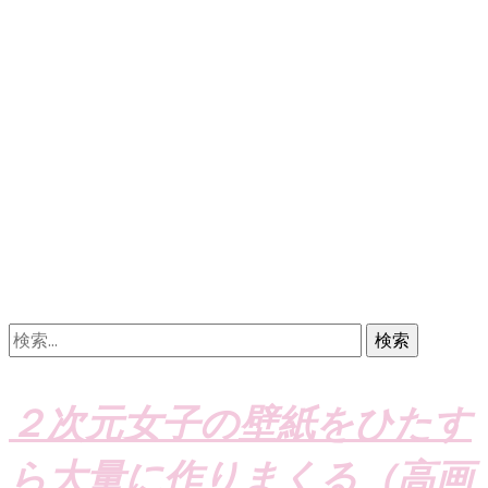
検
索:
２次元女子の壁紙をひたす
ら大量に作りまくる（高画