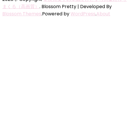
まくる（高画質）
.
Blossom Pretty | Developed By
Blossom Themes
.Powered by
WordPress
.
About