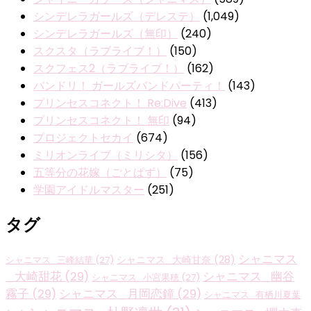
シンデレラガールズ（デレステ）
(1,049)
シンデレラガールズ（無印）
(240)
スクスタ（ラブライブ！）
(150)
スクフェス2（ラブライブ！）
(162)
バンドリ！ ガールズバンドパーティ！
(143)
プリンセスコネクト！ Re:Dive
(413)
プリンセスコネクト！ 無印
(94)
プロジェクトセカイ
(674)
ミリオンライブ（ミリシタ）
(156)
五等分の花嫁（ごとぱず）
(75)
学園アイドルマスター
(251)
タグ
シャニマス
シャニマス_大崎甘奈
(28)
シャニマス_三峰結華
(27)
_大崎甜花
(29)
シャニマス_幽谷
シャニマス_小宮果穂
(27)
霧子
(29)
シャニマス_月岡恋鐘
(29)
シャニマス_有栖川夏葉