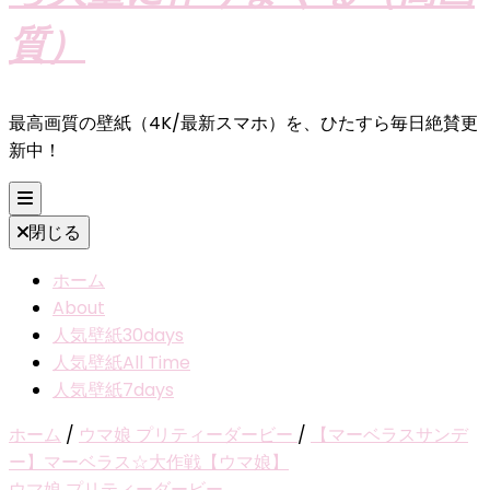
質）
最高画質の壁紙（4K/最新スマホ）を、ひたすら毎日絶賛更
新中！
閉じる
ホーム
About
人気壁紙30days
人気壁紙All Time
人気壁紙7days
ホーム
/
ウマ娘 プリティーダービー
/
【マーベラスサンデ
ー】マーベラス☆大作戦【ウマ娘】
ウマ娘 プリティーダービー