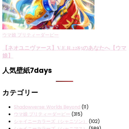
ウマ娘 プリティーダービー
【ネオユニヴァース】V.E.R.2285のあなたへ【ウマ
娘】
人気壁紙7days
カテゴリー
Shadowverse: Worlds Beyond
(11)
ウマ娘 プリティーダービー
(315)
シャイニーカラーズ（シャニソン）
(102)
シャイニーカラーズ（シャニマス）
(589)