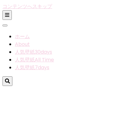
コンテンツへスキップ
ホーム
About
人気壁紙30days
人気壁紙All Time
人気壁紙7days