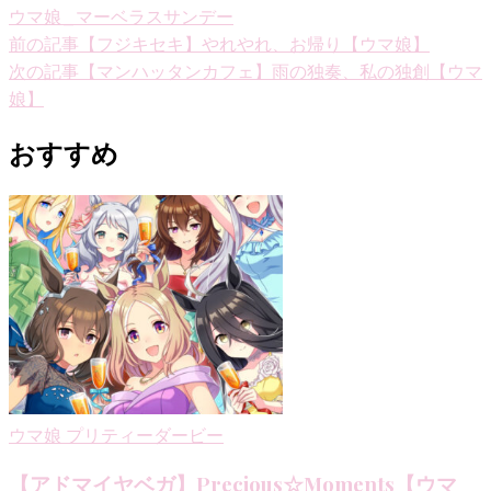
ウマ娘_マーベラスサンデー
投
前の記事
【フジキセキ】やれやれ、お帰り【ウマ娘】
次の記事
【マンハッタンカフェ】雨の独奏、私の独創【ウマ
稿
娘】
ナ
おすすめ
ビ
ゲ
ー
シ
ョ
ン
ウマ娘 プリティーダービー
【アドマイヤベガ】Precious☆Moments【ウマ