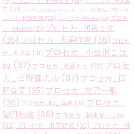
シャニマス_杜野凛世
(31)
シャニマス_櫻木真
(27)
乃
(30)
シャ
シャニマス_西城樹里
(28)
シャニマス_芹沢あさひ
(26)
プロセ
ニマス_風野灯織
(30)
シャニマス_黛冬優子
(28)
プロセカ_初音ミク
カ_MEIKO
(31)
プロセカ_天馬咲希
(36)
(35)
プロセ
プロセカ_小豆沢こは
カ_宵崎奏
(31)
ね
(37)
プロセ
プロセカ_巡音ルカ
(32)
カ_日野森志歩
(37)
プロセカ_日
プロセカ_星乃一歌
野森雫
(35)
(36)
プロセカ_
プロセカ_暁山瑞希
(31)
望月穂波
(36)
プロセカ_朝比奈まふゆ
プロセカ_東雲絵名
(33)
プロセカ_桃
(32)