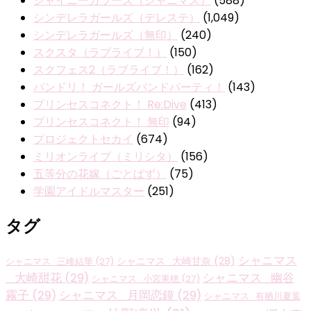
シャイニーカラーズ（シャニマス）
(588)
シンデレラガールズ（デレステ）
(1,049)
シンデレラガールズ（無印）
(240)
スクスタ（ラブライブ！）
(150)
スクフェス2（ラブライブ！）
(162)
バンドリ！ ガールズバンドパーティ！
(143)
プリンセスコネクト！ Re:Dive
(413)
プリンセスコネクト！ 無印
(94)
プロジェクトセカイ
(674)
ミリオンライブ（ミリシタ）
(156)
五等分の花嫁（ごとぱず）
(75)
学園アイドルマスター
(251)
タグ
シャニマス
シャニマス_大崎甘奈
(28)
シャニマス_三峰結華
(27)
_大崎甜花
(29)
シャニマス_幽谷
シャニマス_小宮果穂
(27)
霧子
(29)
シャニマス_月岡恋鐘
(29)
シャニマス_有栖川夏葉