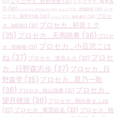
シャニマス_杜野凛世
(31)
シャニマス_櫻木真
(27)
乃
(30)
シャ
シャニマス_西城樹里
(28)
シャニマス_芹沢あさひ
(26)
プロセ
ニマス_風野灯織
(30)
シャニマス_黛冬優子
(28)
プロセカ_初音ミク
カ_MEIKO
(31)
プロセカ_天馬咲希
(36)
(35)
プロセ
プロセカ_小豆沢こは
カ_宵崎奏
(31)
ね
(37)
プロセ
プロセカ_巡音ルカ
(32)
カ_日野森志歩
(37)
プロセカ_日
プロセカ_星乃一歌
野森雫
(35)
(36)
プロセカ_
プロセカ_暁山瑞希
(31)
望月穂波
(36)
プロセカ_朝比奈まふゆ
プロセカ_東雲絵名
(33)
プロセカ_桃
(32)