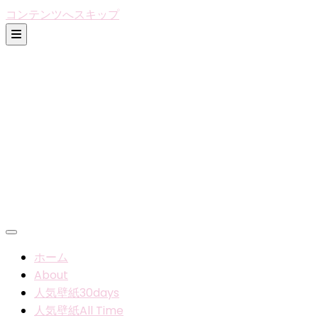
コンテンツへスキップ
ホーム
About
人気壁紙30days
人気壁紙All Time