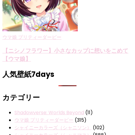
ウマ娘 プリティーダービー
【ニシノフラワー】小さなカップに想いをこめて
【ウマ娘】
人気壁紙7days
カテゴリー
Shadowverse: Worlds Beyond
(11)
ウマ娘 プリティーダービー
(315)
シャイニーカラーズ（シャニソン）
(102)