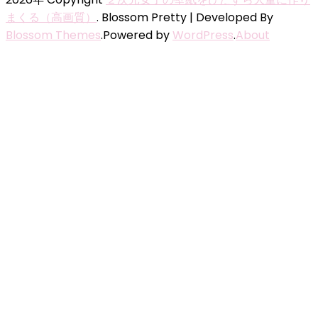
まくる（高画質）
.
Blossom Pretty | Developed By
Blossom Themes
.Powered by
WordPress
.
About