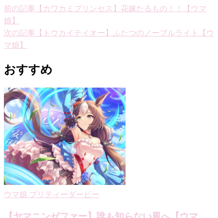
投
前の記事
【カワカミプリンセス】花嫁たるもの！！【ウマ
娘】
稿
次の記事
【トウカイテイオー】ふたつのノーブルライト【ウ
ナ
マ娘】
ビ
おすすめ
ゲ
ー
シ
ョ
ン
ウマ娘 プリティーダービー
【ヤマニンゼファー】誰も知らない風へ【ウマ