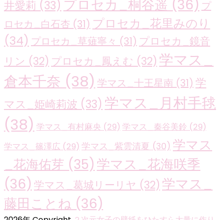
プロセカ_桐谷遥
(36)
井愛莉
(33)
プ
プロセカ_花里みのり
ロセカ_白石杏
(31)
(34)
プロセカ_鏡音
プロセカ_草薙寧々
(31)
学マス_
リン
(32)
プロセカ_鳳えむ
(32)
倉本千奈
(38)
学
学マス_十王星南
(31)
学マス_月村手毬
マス_姫崎莉波
(33)
(38)
学マス_有村麻央
(29)
学マス_秦谷美鈴
(29)
学マス
学マス_紫雲清夏
(30)
学マス_篠澤広
(29)
学マス_花海咲季
_花海佑芽
(35)
(36)
学マス_
学マス_葛城リーリヤ
(32)
藤田ことね
(36)
2026年 Copyright
２次元女子の壁紙をひたすら大量に作り