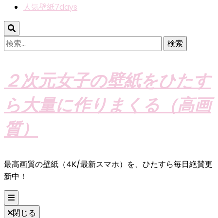
人気壁紙7days
検
索:
２次元女子の壁紙をひたす
ら大量に作りまくる（高画
質）
最高画質の壁紙（4K/最新スマホ）を、ひたすら毎日絶賛更
新中！
閉じる