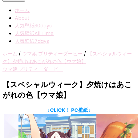
ホーム
About
人気壁紙30days
人気壁紙All Time
人気壁紙7days
ホーム
/
ウマ娘 プリティーダービー
/
【スペシャルウィー
ク】夕焼けはあこがれの色【ウマ娘】
ウマ娘 プリティーダービー
【スペシャルウィーク】夕焼けはあこ
がれの色【ウマ娘】
↓CLICK！ PC壁紙↓