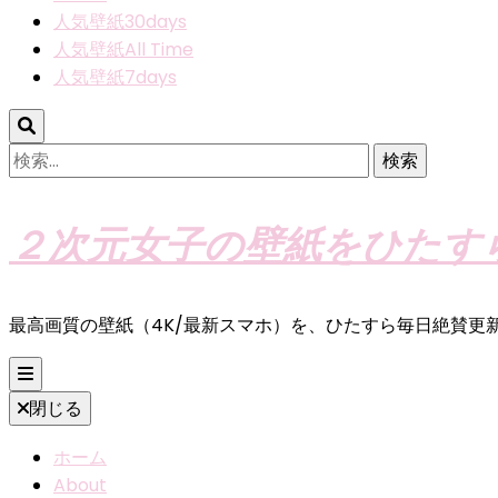
人気壁紙30days
人気壁紙All Time
人気壁紙7days
検
索:
２次元女子の壁紙をひたす
最高画質の壁紙（4K/最新スマホ）を、ひたすら毎日絶賛更
閉じる
ホーム
About