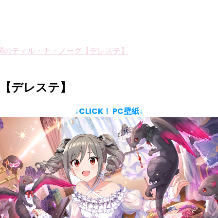
闢のティル・ナ・ノーグ【デレステ】
グ【デレステ】
↓CLICK！ PC壁紙↓