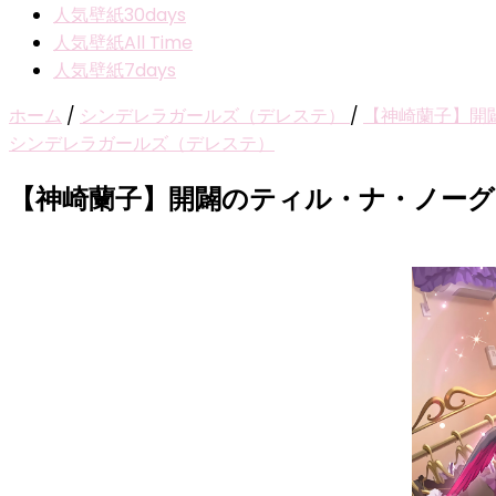
人気壁紙30days
人気壁紙All Time
人気壁紙7days
ホーム
/
シンデレラガールズ（デレステ）
/
【神崎蘭子】開
シンデレラガールズ（デレステ）
【神崎蘭子】開闢のティル・ナ・ノー