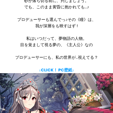
砂が落ち切る前に、判じましょう。
でも、このまま黄昏に抱かれても…♪
プロデューサーも選んでっ♪その《瞳》は、
我が深層をも映すはず !
私はいつだって、夢物語の人物。
目を覚まして視る夢の、《主人公》なの
プロデューサーにも、私の世界が…視えてる？
↓CLICK！ PC壁紙↓