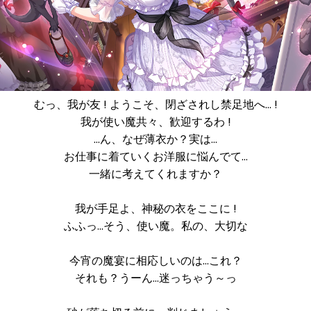
むっ、我が友 ! ようこそ、閉ざされし禁足地へ… !
我が使い魔共々、歓迎するわ !
…ん、なぜ薄衣か？実は…
お仕事に着ていくお洋服に悩んでて…
一緒に考えてくれますか？
我が手足よ、神秘の衣をここに !
ふふっ…そう、使い魔。私の、大切な
今宵の魔宴に相応しいのは…これ？
それも？うーん…迷っちゃう～っ