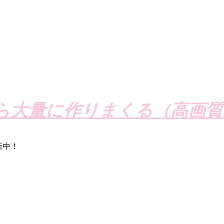
ら大量に作りまくる（高画質
新中！