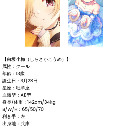
【白坂小梅（しらさかこうめ）】
属性：クール
年齢：13歳
誕生日：3月28日
星座：牡羊座
血液型：AB型
身長/体重：142cm/34kg
B/W/H：65/50/70
利き手：左
出身地：兵庫