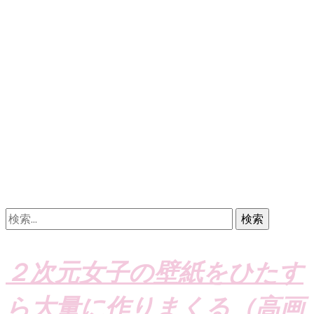
検
索:
２次元女子の壁紙をひたす
ら大量に作りまくる（高画