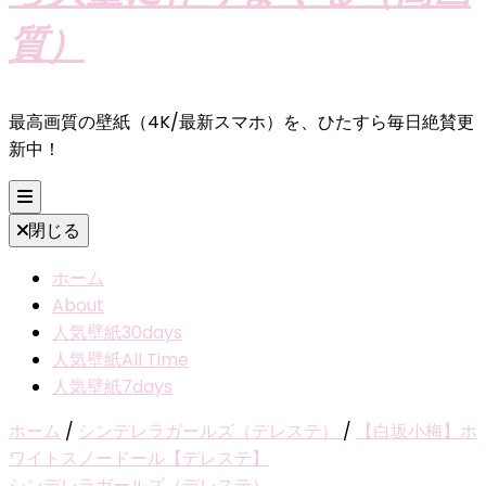
質）
最高画質の壁紙（4K/最新スマホ）を、ひたすら毎日絶賛更
新中！
閉じる
ホーム
About
人気壁紙30days
人気壁紙All Time
人気壁紙7days
ホーム
/
シンデレラガールズ（デレステ）
/
【白坂小梅】ホ
ワイトスノードール【デレステ】
シンデレラガールズ（デレステ）