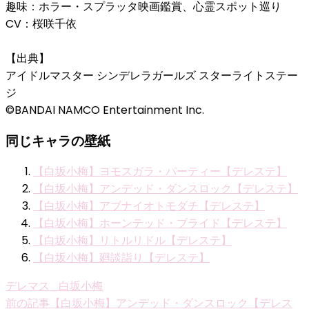
趣味：ホラー・スプラッタ映画鑑賞、心霊スポット巡り
CV：桜咲千依
【出典】
アイドルマスター シンデレラガールズ スターライトステー
ジ
©BANDAI NAMCO Entertainment Inc.
同じキャラの壁紙
【白坂小梅】ヨモスガラ・パーティー【デレステ】
【白坂小梅】アンデッド・ダンスロック【デレステ】
【白坂小梅】アブナイオトモダチ【デレステ】
【白坂小梅】ホーンテッド・ブライド【デレステ】
【白坂小梅】リトルリドル【デレステ】
【白坂小梅】廻談詣り【デレステ】
デレマス_白坂小梅
投
前の記事
【白坂小梅】アンデッド・ダンスロック【デレス