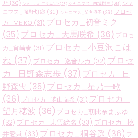
乃
(30)
シャ
シャニマス_西城樹里
(28)
シャニマス_芹沢あさひ
(26)
プロセ
ニマス_風野灯織
(30)
シャニマス_黛冬優子
(28)
プロセカ_初音ミク
カ_MEIKO
(31)
プロセカ_天馬咲希
(36)
(35)
プロセ
プロセカ_小豆沢こは
カ_宵崎奏
(31)
ね
(37)
プロセ
プロセカ_巡音ルカ
(32)
カ_日野森志歩
(37)
プロセカ_日
プロセカ_星乃一歌
野森雫
(35)
(36)
プロセカ_
プロセカ_暁山瑞希
(31)
望月穂波
(36)
プロセカ_朝比奈まふゆ
プロセカ_東雲絵名
(33)
プロセカ_桃
(32)
プロセカ_桐谷遥
(36)
井愛莉
(33)
プ