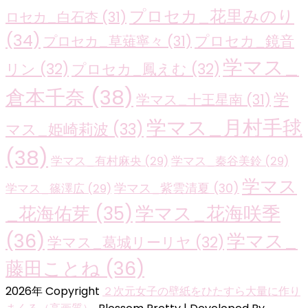
プロセカ_花里みのり
ロセカ_白石杏
(31)
(34)
プロセカ_鏡音
プロセカ_草薙寧々
(31)
学マス_
リン
(32)
プロセカ_鳳えむ
(32)
倉本千奈
(38)
学
学マス_十王星南
(31)
学マス_月村手毬
マス_姫崎莉波
(33)
(38)
学マス_有村麻央
(29)
学マス_秦谷美鈴
(29)
学マス
学マス_紫雲清夏
(30)
学マス_篠澤広
(29)
学マス_花海咲季
_花海佑芽
(35)
(36)
学マス_
学マス_葛城リーリヤ
(32)
藤田ことね
(36)
2026年 Copyright
２次元女子の壁紙をひたすら大量に作り