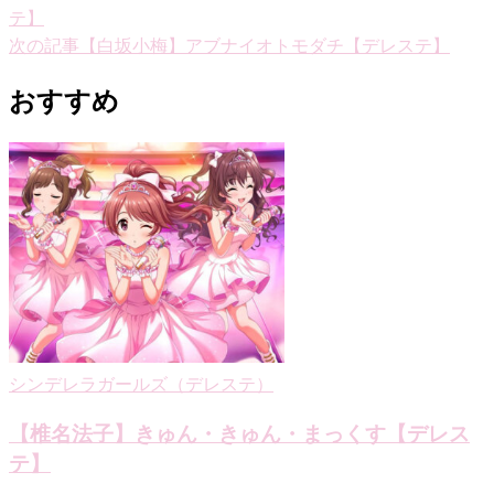
テ】
稿
次の記事
【白坂小梅】アブナイオトモダチ【デレステ】
ナ
おすすめ
ビ
ゲ
ー
シ
ョ
ン
シンデレラガールズ（デレステ）
【椎名法子】きゅん・きゅん・まっくす【デレス
テ】