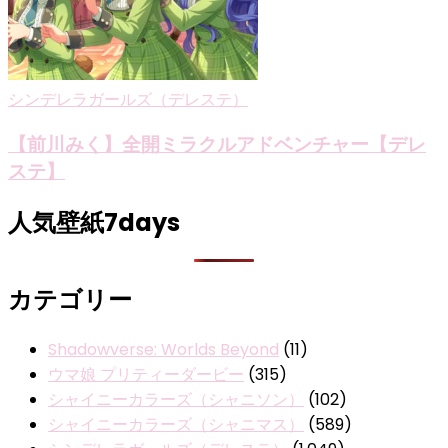
シンデレラガールズ（デレステ）
【前川みく】全開ミラクルアドベンチャー【デレ
ステ】
人気壁紙7days
カテゴリー
Shadowverse: Worlds Beyond
(11)
ウマ娘 プリティーダービー
(315)
シャイニーカラーズ（シャニソン）
(102)
シャイニーカラーズ（シャニマス）
(589)