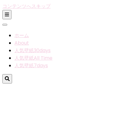
コンテンツへスキップ
ホーム
About
人気壁紙30days
人気壁紙All Time
人気壁紙7days