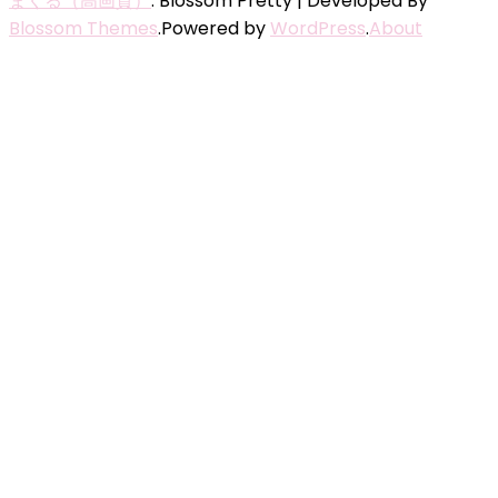
まくる（高画質）
.
Blossom Pretty | Developed By
Blossom Themes
.Powered by
WordPress
.
About