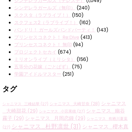
シンデレラガールズ（デレステ）
(1,049)
シンデレラガールズ（無印）
(240)
スクスタ（ラブライブ！）
(150)
スクフェス2（ラブライブ！）
(162)
バンドリ！ ガールズバンドパーティ！
(143)
プリンセスコネクト！ Re:Dive
(413)
プリンセスコネクト！ 無印
(94)
プロジェクトセカイ
(674)
ミリオンライブ（ミリシタ）
(156)
五等分の花嫁（ごとぱず）
(75)
学園アイドルマスター
(251)
タグ
シャニマス
シャニマス_大崎甘奈
(28)
シャニマス_三峰結華
(27)
_大崎甜花
(29)
シャニマス_幽谷
シャニマス_小宮果穂
(27)
霧子
(29)
シャニマス_月岡恋鐘
(29)
シャニマス_有栖川夏葉
シャニマス_杜野凛世
(31)
シャニマス_櫻木真
(27)