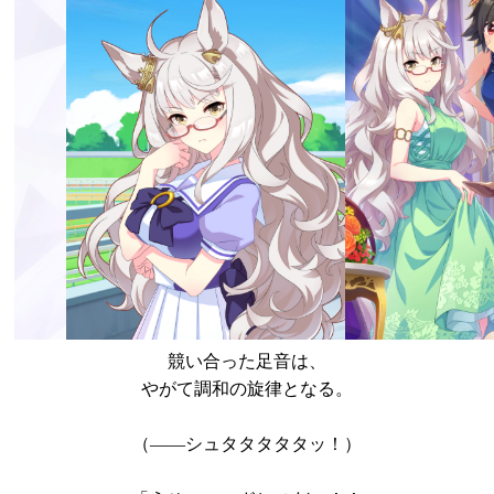
競い合った足音は、
やがて調和の旋律となる。
（――シュタタタタタッ！）