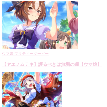
ゲ
ー
シ
ョ
ン
ウマ娘 プリティーダービー
【ヤエノムテキ】護るべきは無垢の瞳【ウマ娘】