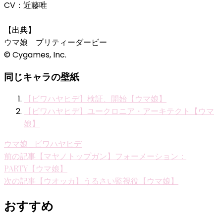
CV：近藤唯
【出典】
ウマ娘 プリティーダービー
© Cygames, Inc.
同じキャラの壁紙
【ビワハヤヒデ】検証、開始【ウマ娘】
【ビワハヤヒデ】ユークロニア・アーキテクト【ウマ
娘】
ウマ娘_ビワハヤヒデ
投
前の記事
【マヤノトップガン】フォーメーション：
PARTY【ウマ娘】
稿
次の記事
【ウオッカ】うるさい監視役【ウマ娘】
ナ
おすすめ
ビ