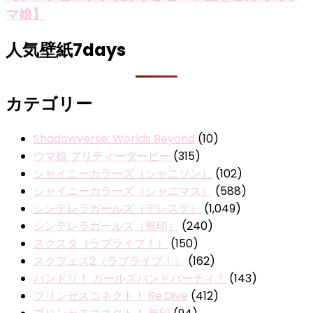
マ娘】
人気壁紙7days
カテゴリー
Shadowverse: Worlds Beyond
(10)
ウマ娘 プリティーダービー
(315)
シャイニーカラーズ（シャニソン）
(102)
シャイニーカラーズ（シャニマス）
(588)
シンデレラガールズ（デレステ）
(1,049)
シンデレラガールズ（無印）
(240)
スクスタ（ラブライブ！）
(150)
スクフェス2（ラブライブ！）
(162)
バンドリ！ ガールズバンドパーティ！
(143)
プリンセスコネクト！ Re:Dive
(412)