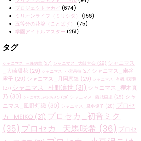
プリンセスコネクト！ 無印
(94)
プロジェクトセカイ
(674)
ミリオンライブ（ミリシタ）
(156)
五等分の花嫁（ごとぱず）
(75)
学園アイドルマスター
(251)
タグ
シャニマス
シャニマス_大崎甘奈
(28)
シャニマス_三峰結華
(27)
_大崎甜花
(29)
シャニマス_幽谷
シャニマス_小宮果穂
(27)
霧子
(29)
シャニマス_月岡恋鐘
(29)
シャニマス_有栖川夏葉
シャニマス_杜野凛世
(31)
シャニマス_櫻木真
(27)
乃
(30)
シャ
シャニマス_西城樹里
(28)
シャニマス_芹沢あさひ
(26)
プロセ
ニマス_風野灯織
(30)
シャニマス_黛冬優子
(28)
プロセカ_初音ミク
カ_MEIKO
(31)
プロセカ_天馬咲希
(36)
(35)
プロセ