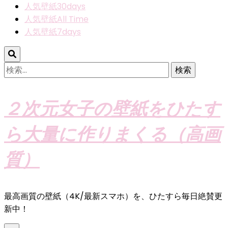
人気壁紙30days
人気壁紙All Time
人気壁紙7days
検
索:
２次元女子の壁紙をひたす
ら大量に作りまくる（高画
質）
最高画質の壁紙（4K/最新スマホ）を、ひたすら毎日絶賛更
新中！