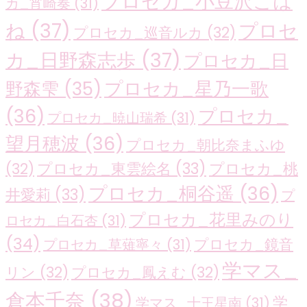
プロセカ_小豆沢こは
カ_宵崎奏
(31)
ね
(37)
プロセ
プロセカ_巡音ルカ
(32)
カ_日野森志歩
(37)
プロセカ_日
プロセカ_星乃一歌
野森雫
(35)
(36)
プロセカ_
プロセカ_暁山瑞希
(31)
望月穂波
(36)
プロセカ_朝比奈まふゆ
プロセカ_東雲絵名
(33)
プロセカ_桃
(32)
プロセカ_桐谷遥
(36)
井愛莉
(33)
プ
プロセカ_花里みのり
ロセカ_白石杏
(31)
(34)
プロセカ_鏡音
プロセカ_草薙寧々
(31)
学マス_
リン
(32)
プロセカ_鳳えむ
(32)
倉本千奈
(38)
学
学マス_十王星南
(31)