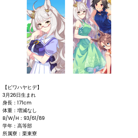
【ビワハヤヒデ】
3月26日生まれ
身長：171cm
体重：増減なし
B/W/H：93/61/89
学年：高等部
所属寮：栗東寮