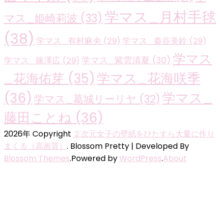
学マス_月村手毬
マス_姫崎莉波
(33)
(38)
学マス_有村麻央
(29)
学マス_秦谷美鈴
(29)
学マス
学マス_紫雲清夏
(30)
学マス_篠澤広
(29)
学マス_花海咲季
_花海佑芽
(35)
(36)
学マス_
学マス_葛城リーリヤ
(32)
藤田ことね
(36)
2026年 Copyright
２次元女子の壁紙をひたすら大量に作り
まくる（高画質）
.
Blossom Pretty | Developed By
Blossom Themes
.Powered by
WordPress
.
About