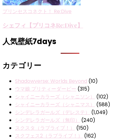
プリンセスコネクト！ Re:Dive
シェフィ【プリコネRe:Dive】
人気壁紙7days
カテゴリー
Shadowverse: Worlds Beyond
(10)
ウマ娘 プリティーダービー
(315)
シャイニーカラーズ（シャニソン）
(102)
シャイニーカラーズ（シャニマス）
(588)
シンデレラガールズ（デレステ）
(1,049)
シンデレラガールズ（無印）
(240)
スクスタ（ラブライブ！）
(150)
スクフェス2（ラブライブ！）
(162)