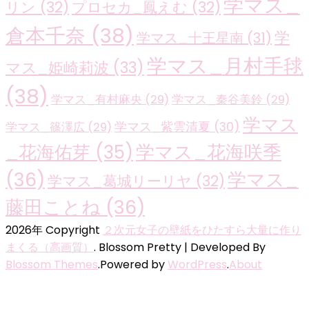
学マス_
リン
(32)
プロセカ_鳳えむ
(32)
倉本千奈
(38)
学
学マス_十王星南
(31)
学マス_月村手毬
マス_姫崎莉波
(33)
(38)
学マス_有村麻央
(29)
学マス_秦谷美鈴
(29)
学マス
学マス_紫雲清夏
(30)
学マス_篠澤広
(29)
学マス_花海咲季
_花海佑芽
(35)
(36)
学マス_
学マス_葛城リーリヤ
(32)
藤田ことね
(36)
2026年 Copyright
２次元女子の壁紙をひたすら大量に作り
まくる（高画質）
.
Blossom Pretty | Developed By
Blossom Themes
.Powered by
WordPress
.
About