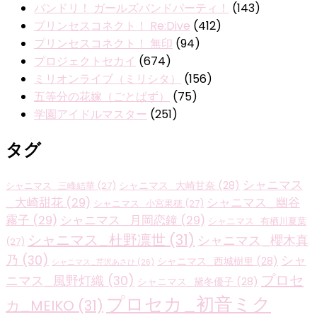
バンドリ！ ガールズバンドパーティ！
(143)
プリンセスコネクト！ Re:Dive
(412)
プリンセスコネクト！ 無印
(94)
プロジェクトセカイ
(674)
ミリオンライブ（ミリシタ）
(156)
五等分の花嫁（ごとぱず）
(75)
学園アイドルマスター
(251)
タグ
シャニマス
シャニマス_大崎甘奈
(28)
シャニマス_三峰結華
(27)
_大崎甜花
(29)
シャニマス_幽谷
シャニマス_小宮果穂
(27)
霧子
(29)
シャニマス_月岡恋鐘
(29)
シャニマス_有栖川夏葉
シャニマス_杜野凛世
(31)
シャニマス_櫻木真
(27)
乃
(30)
シャ
シャニマス_西城樹里
(28)
シャニマス_芹沢あさひ
(26)
プロセ
ニマス_風野灯織
(30)
シャニマス_黛冬優子
(28)
プロセカ_初音ミク
カ_MEIKO
(31)