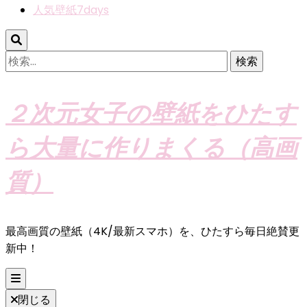
人気壁紙7days
検
索:
２次元女子の壁紙をひたす
ら大量に作りまくる（高画
質）
最高画質の壁紙（4K/最新スマホ）を、ひたすら毎日絶賛更
新中！
閉じる