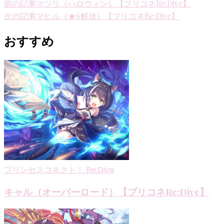
投
前の記事
マツリ（ハロウィン）【プリコネRe:Dive】
次の記事
マヒル（★6解放）【プリコネRe:Dive】
稿
ナ
おすすめ
ビ
ゲ
ー
シ
ョ
ン
プリンセスコネクト！ Re:Dive
キャル（オーバーロード）【プリコネRe:Dive】