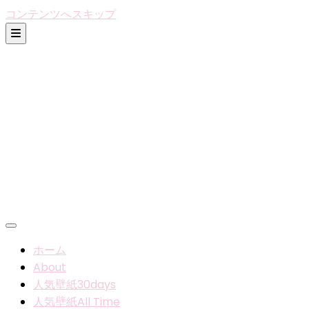
コンテンツへスキップ
ホーム
About
人気壁紙30days
人気壁紙All Time