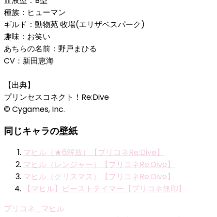
血液型：B型
種族：ヒューマン
ギルド：動物苑 牧場(エリザベスパーク)
趣味：お笑い
あちらの名前：野戸まひる
CV：新田恵海
【出典】
プリンセスコネクト！Re:Dive
© Cygames, Inc.
同じキャラの壁紙
マヒル（★6解放）【プリコネRe:Dive】
マヒル（レンジャー）【プリコネRe:Dive】
マヒル（クリスマス）【プリコネRe:Dive】
【マヒル】ビーストテイマー【プリコネ無印】
プリコネ_マヒル