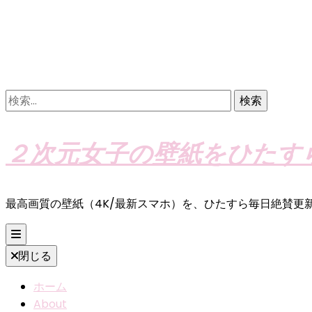
検
索:
２次元女子の壁紙をひたす
最高画質の壁紙（4K/最新スマホ）を、ひたすら毎日絶賛更
閉じる
ホーム
About