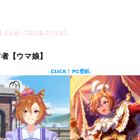
】王を統べて覇す者【ウマ娘】
す者【ウマ娘】
↓CLICK！ PC壁紙↓