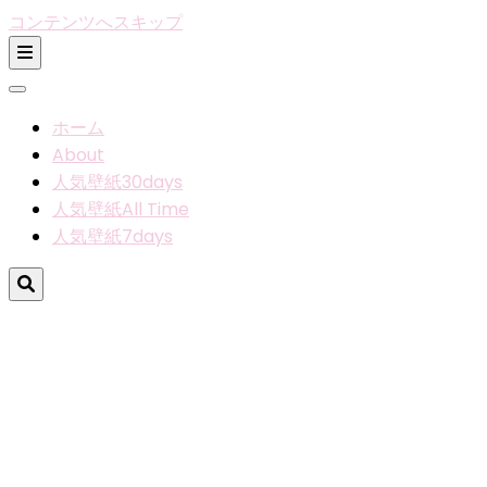
コンテンツへスキップ
ホーム
About
人気壁紙30days
人気壁紙All Time
人気壁紙7days