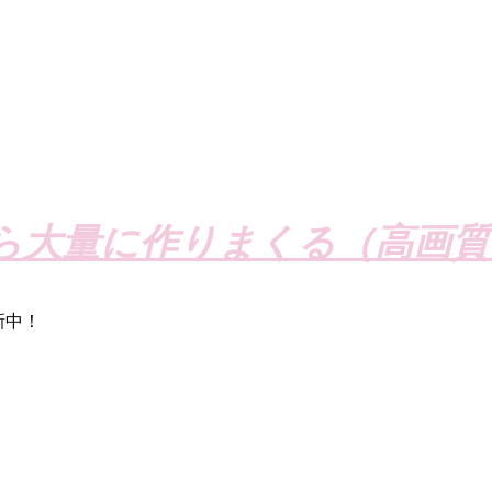
ら大量に作りまくる（高画質
新中！