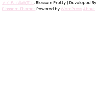
まくる（高画質）
.
Blossom Pretty | Developed By
Blossom Themes
.Powered by
WordPress
.
About