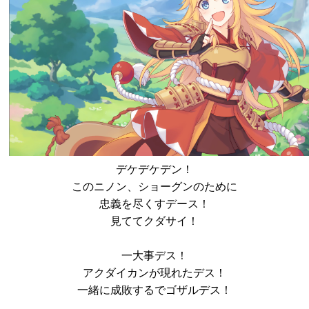
デケデケデン！
このニノン、ショーグンのために
忠義を尽くすデース！
見ててクダサイ！
一大事デス！
アクダイカンが現れたデス！
一緒に成敗するでゴザルデス！