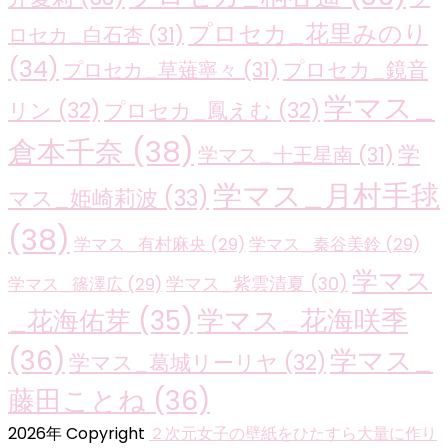
プロセカ_花里みのり
ロセカ_白石杏
(31)
(34)
プロセカ_鏡音
プロセカ_草薙寧々
(31)
学マス_
リン
(32)
プロセカ_鳳えむ
(32)
倉本千奈
(38)
学
学マス_十王星南
(31)
学マス_月村手毬
マス_姫崎莉波
(33)
(38)
学マス_有村麻央
(29)
学マス_秦谷美鈴
(29)
学マス
学マス_紫雲清夏
(30)
学マス_篠澤広
(29)
学マス_花海咲季
_花海佑芽
(35)
(36)
学マス_
学マス_葛城リーリヤ
(32)
藤田ことね
(36)
2026年 Copyright
２次元女子の壁紙をひたすら大量に作り