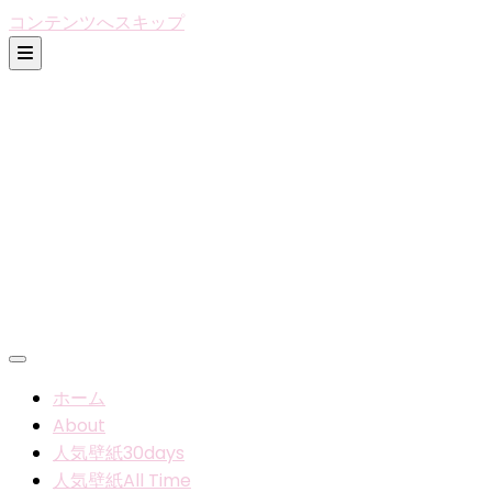
コンテンツへスキップ
ホーム
About
人気壁紙30days
人気壁紙All Time