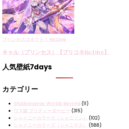
プリンセスコネクト！ Re:Dive
キャル（プリンセス）【プリコネRe:Dive】
人気壁紙7days
カテゴリー
Shadowverse: Worlds Beyond
(11)
ウマ娘 プリティーダービー
(315)
シャイニーカラーズ（シャニソン）
(102)
シャイニーカラーズ（シャニマス）
(588)