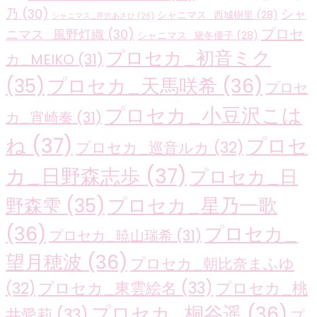
乃
(30)
シャ
シャニマス_西城樹里
(28)
シャニマス_芹沢あさひ
(26)
プロセ
ニマス_風野灯織
(30)
シャニマス_黛冬優子
(28)
プロセカ_初音ミク
カ_MEIKO
(31)
プロセカ_天馬咲希
(36)
(35)
プロセ
プロセカ_小豆沢こは
カ_宵崎奏
(31)
ね
(37)
プロセ
プロセカ_巡音ルカ
(32)
カ_日野森志歩
(37)
プロセカ_日
プロセカ_星乃一歌
野森雫
(35)
(36)
プロセカ_
プロセカ_暁山瑞希
(31)
望月穂波
(36)
プロセカ_朝比奈まふゆ
プロセカ_東雲絵名
(33)
プロセカ_桃
(32)
プロセカ_桐谷遥
(36)
井愛莉
(33)
プ