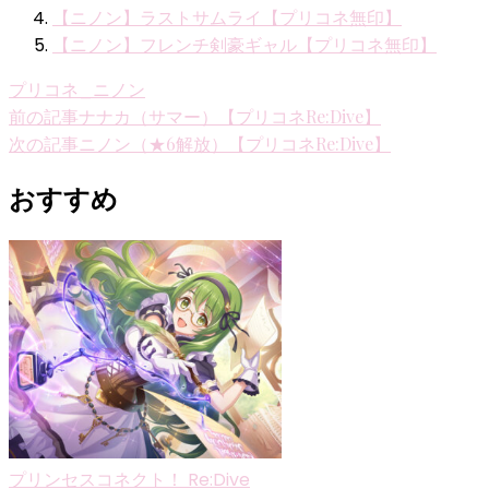
【ニノン】ラストサムライ【プリコネ無印】
【ニノン】フレンチ剣豪ギャル【プリコネ無印】
プリコネ_ニノン
投
前の記事
ナナカ（サマー）【プリコネRe:Dive】
次の記事
ニノン（★6解放）【プリコネRe:Dive】
稿
ナ
おすすめ
ビ
ゲ
ー
シ
ョ
ン
プリンセスコネクト！ Re:Dive