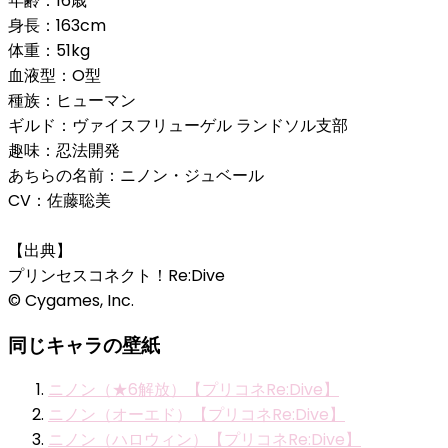
年齢：16歳
身長：163cm
体重：51kg
血液型：O型
種族：ヒューマン
ギルド：ヴァイスフリューゲル ランドソル支部
趣味：忍法開発
あちらの名前：ニノン・ジュベール
CV：佐藤聡美
【出典】
プリンセスコネクト！Re:Dive
© Cygames, Inc.
同じキャラの壁紙
ニノン（★6解放）【プリコネRe:Dive】
ニノン（オーエド）【プリコネRe:Dive】
ニノン（ハロウィン）【プリコネRe:Dive】