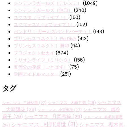
シンデレラガールズ（デレステ）
(1,049)
シンデレラガールズ（無印）
(240)
スクスタ（ラブライブ！）
(150)
スクフェス2（ラブライブ！）
(162)
バンドリ！ ガールズバンドパーティ！
(143)
プリンセスコネクト！ Re:Dive
(413)
プリンセスコネクト！ 無印
(94)
プロジェクトセカイ
(674)
ミリオンライブ（ミリシタ）
(156)
五等分の花嫁（ごとぱず）
(75)
学園アイドルマスター
(251)
タグ
シャニマス
シャニマス_大崎甘奈
(28)
シャニマス_三峰結華
(27)
_大崎甜花
(29)
シャニマス_幽谷
シャニマス_小宮果穂
(27)
霧子
(29)
シャニマス_月岡恋鐘
(29)
シャニマス_有栖川夏葉
シャニマス_杜野凛世
(31)
シャニマス_櫻木真
(27)