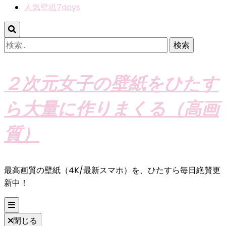
人気壁紙7days
検
索:
２次元女子の壁紙をひたす
ら大量に作りまくる（高画
質）
最高画質の壁紙（4K/最新スマホ）を、ひたすら毎日絶賛更
新中！
閉じる