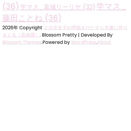
(36)
学マス_
学マス_葛城リーリヤ
(32)
藤田ことね
(36)
2026年 Copyright
２次元女子の壁紙をひたすら大量に作り
まくる（高画質）
.
Blossom Pretty | Developed By
Blossom Themes
.Powered by
WordPress
.
About