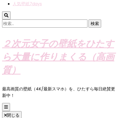
人気壁紙7days
検
索:
２次元女子の壁紙をひたす
ら大量に作りまくる（高画
質）
最高画質の壁紙（4K/最新スマホ）を、ひたすら毎日絶賛更
新中！
閉じる