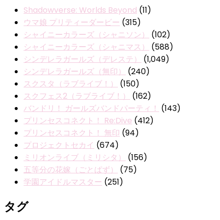
Shadowverse: Worlds Beyond
(11)
ウマ娘 プリティーダービー
(315)
シャイニーカラーズ（シャニソン）
(102)
シャイニーカラーズ（シャニマス）
(588)
シンデレラガールズ（デレステ）
(1,049)
シンデレラガールズ（無印）
(240)
スクスタ（ラブライブ！）
(150)
スクフェス2（ラブライブ！）
(162)
バンドリ！ ガールズバンドパーティ！
(143)
プリンセスコネクト！ Re:Dive
(412)
プリンセスコネクト！ 無印
(94)
プロジェクトセカイ
(674)
ミリオンライブ（ミリシタ）
(156)
五等分の花嫁（ごとぱず）
(75)
学園アイドルマスター
(251)
タグ