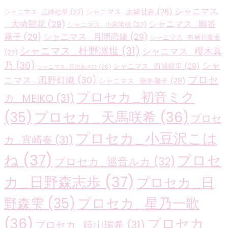
シャニマス
シャニマス_大崎甘奈
(28)
シャニマス_三峰結華
(27)
_大崎甜花
(29)
シャニマス_幽谷
シャニマス_小宮果穂
(27)
霧子
(29)
シャニマス_月岡恋鐘
(29)
シャニマス_有栖川夏葉
シャニマス_杜野凛世
(31)
シャニマス_櫻木真
(27)
乃
(30)
シャ
シャニマス_西城樹里
(28)
シャニマス_芹沢あさひ
(26)
プロセ
ニマス_風野灯織
(30)
シャニマス_黛冬優子
(28)
プロセカ_初音ミク
カ_MEIKO
(31)
プロセカ_天馬咲希
(36)
(35)
プロセ
プロセカ_小豆沢こは
カ_宵崎奏
(31)
ね
(37)
プロセ
プロセカ_巡音ルカ
(32)
カ_日野森志歩
(37)
プロセカ_日
プロセカ_星乃一歌
野森雫
(35)
(36)
プロセカ_
プロセカ_暁山瑞希
(31)