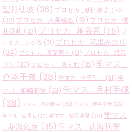
望月穂波
(36)
プロセカ_朝比奈まふゆ
プロセカ_東雲絵名
(33)
プロセカ_桃
(32)
プロセカ_桐谷遥
(36)
井愛莉
(33)
プ
プロセカ_花里みのり
ロセカ_白石杏
(31)
(34)
プロセカ_鏡音
プロセカ_草薙寧々
(31)
学マス_
リン
(32)
プロセカ_鳳えむ
(32)
倉本千奈
(38)
学
学マス_十王星南
(31)
学マス_月村手毬
マス_姫崎莉波
(33)
(38)
学マス_有村麻央
(29)
学マス_秦谷美鈴
(29)
学マス
学マス_紫雲清夏
(30)
学マス_篠澤広
(29)
学マス_花海咲季
_花海佑芽
(35)