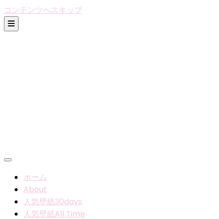
コンテンツへスキップ
ホーム
About
人気壁紙30days
人気壁紙All Time