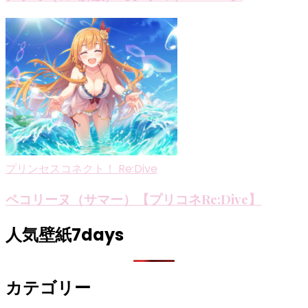
プリンセスコネクト！ Re:Dive
ペコリーヌ（サマー）【プリコネRe:Dive】
人気壁紙7days
カテゴリー