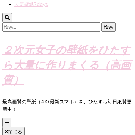
人気壁紙7days
検
索:
２次元女子の壁紙をひたす
ら大量に作りまくる（高画
質）
最高画質の壁紙（4K/最新スマホ）を、ひたすら毎日絶賛更
新中！
閉じる