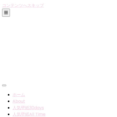
コンテンツへスキップ
ホーム
About
人気壁紙30days
人気壁紙All Time