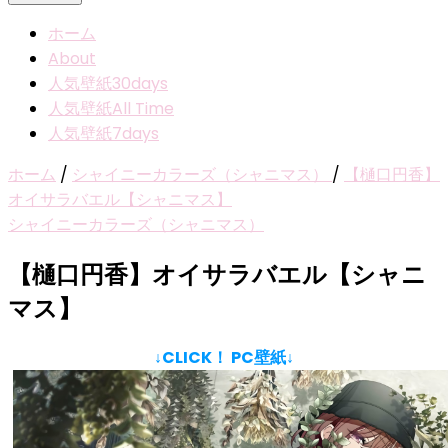
ホーム
About
人気壁紙30days
人気壁紙All Time
人気壁紙7days
ホーム
/
シャイニーカラーズ（シャニマス）
/
【樋口円香】
オイサラバエル【シャニマス】
シャイニーカラーズ（シャニマス）
【樋口円香】オイサラバエル【シャニ
マス】
↓CLICK！ PC壁紙↓