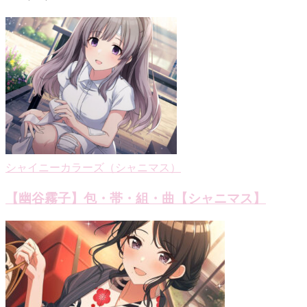
ビ
ゲ
ー
シ
ョ
ン
シャイニーカラーズ（シャニマス）
【幽谷霧子】包・帯・組・曲【シャニマス】