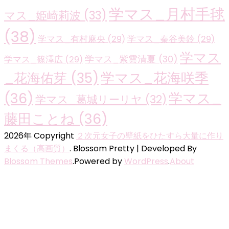
学マス_月村手毬
マス_姫崎莉波
(33)
(38)
学マス_有村麻央
(29)
学マス_秦谷美鈴
(29)
学マス
学マス_紫雲清夏
(30)
学マス_篠澤広
(29)
学マス_花海咲季
_花海佑芽
(35)
(36)
学マス_
学マス_葛城リーリヤ
(32)
藤田ことね
(36)
2026年 Copyright
２次元女子の壁紙をひたすら大量に作り
まくる（高画質）
.
Blossom Pretty | Developed By
Blossom Themes
.Powered by
WordPress
.
About