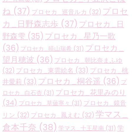
ね
(37)
プロセ
プロセカ_巡音ルカ
(32)
カ_日野森志歩
(37)
プロセカ_日
プロセカ_星乃一歌
野森雫
(35)
(36)
プロセカ_
プロセカ_暁山瑞希
(31)
望月穂波
(36)
プロセカ_朝比奈まふゆ
プロセカ_東雲絵名
(33)
プロセカ_桃
(32)
プロセカ_桐谷遥
(36)
井愛莉
(33)
プ
プロセカ_花里みのり
ロセカ_白石杏
(31)
(34)
プロセカ_鏡音
プロセカ_草薙寧々
(31)
学マス_
リン
(32)
プロセカ_鳳えむ
(32)
倉本千奈
(38)
学
学マス_十王星南
(31)