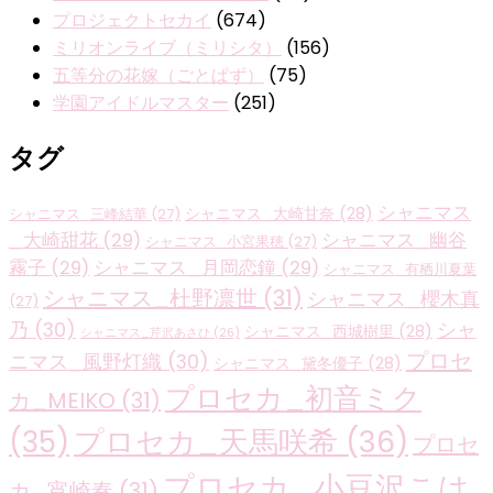
プロジェクトセカイ
(674)
ミリオンライブ（ミリシタ）
(156)
五等分の花嫁（ごとぱず）
(75)
学園アイドルマスター
(251)
タグ
シャニマス
シャニマス_大崎甘奈
(28)
シャニマス_三峰結華
(27)
_大崎甜花
(29)
シャニマス_幽谷
シャニマス_小宮果穂
(27)
霧子
(29)
シャニマス_月岡恋鐘
(29)
シャニマス_有栖川夏葉
シャニマス_杜野凛世
(31)
シャニマス_櫻木真
(27)
乃
(30)
シャ
シャニマス_西城樹里
(28)
シャニマス_芹沢あさひ
(26)
プロセ
ニマス_風野灯織
(30)
シャニマス_黛冬優子
(28)
プロセカ_初音ミク
カ_MEIKO
(31)
プロセカ_天馬咲希
(36)
(35)
プロセ
プロセカ_小豆沢こは
カ_宵崎奏
(31)