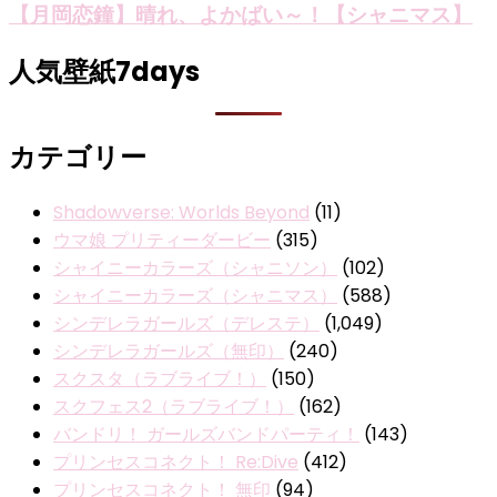
【月岡恋鐘】晴れ、よかばい～！【シャニマス】
人気壁紙7days
カテゴリー
Shadowverse: Worlds Beyond
(11)
ウマ娘 プリティーダービー
(315)
シャイニーカラーズ（シャニソン）
(102)
シャイニーカラーズ（シャニマス）
(588)
シンデレラガールズ（デレステ）
(1,049)
シンデレラガールズ（無印）
(240)
スクスタ（ラブライブ！）
(150)
スクフェス2（ラブライブ！）
(162)
バンドリ！ ガールズバンドパーティ！
(143)
プリンセスコネクト！ Re:Dive
(412)
プリンセスコネクト！ 無印
(94)