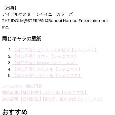
【出典】
アイドルマスター シャイニーカラーズ
THE IDOLM@STER™& ©Bandai Namco Entertainment
Inc.
同じキャラの壁紙
【樋口円香】ピトス・エルピス【シャニマス】
【樋口円香】ダウト【シャニマス】
【樋口円香】Merry【シャニマス】
【樋口円香】カラメル【シャニマス】
【樋口円香】バグ・ル【シャニマス】
シャニマス_樋口円香
投
前の記事
【樋口円香】バグ・ル【シャニマス】
次の記事
【西城樹里】陽の光、透かせば【シャニマス】
稿
ナ
おすすめ