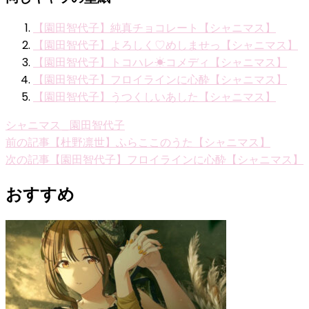
【園田智代子】純真チョコレート【シャニマス】
【園田智代子】よろしく♡めしませっ【シャニマス】
【園田智代子】トコハレ☀コメディ【シャニマス】
【園田智代子】フロイラインに心酔【シャニマス】
【園田智代子】うつくしいあした【シャニマス】
シャニマス_園田智代子
投
前の記事
【杜野凛世】ふらここのうた【シャニマス】
次の記事
【園田智代子】フロイラインに心酔【シャニマス】
稿
ナ
おすすめ
ビ
ゲ
ー
シ