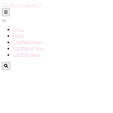
コンテンツへスキップ
ホーム
About
人気壁紙30days
人気壁紙All Time
人気壁紙7days