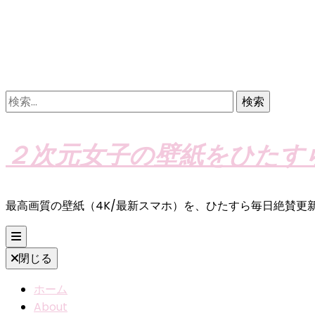
検
索:
２次元女子の壁紙をひたす
最高画質の壁紙（4K/最新スマホ）を、ひたすら毎日絶賛更
閉じる
ホーム
About