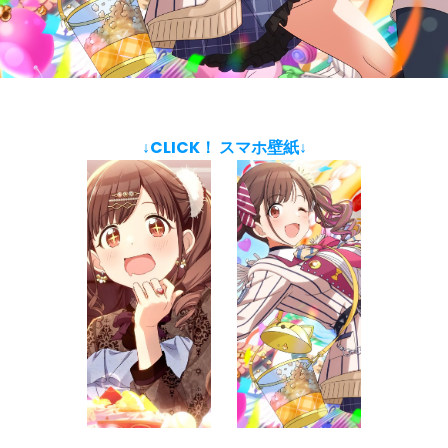
↓CLICK！ スマホ壁紙↓