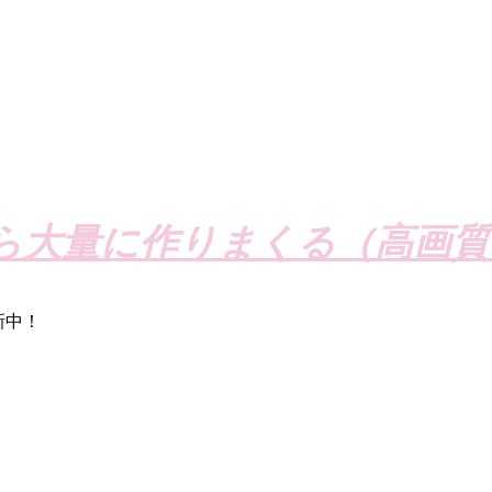
ら大量に作りまくる（高画質
新中！