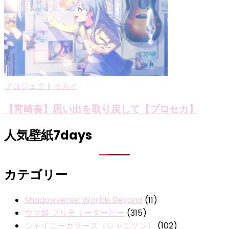
プロジェクトセカイ
【宵崎奏】思い出を取り戻して【プロセカ】
人気壁紙7days
カテゴリー
Shadowverse: Worlds Beyond
(11)
ウマ娘 プリティーダービー
(315)
シャイニーカラーズ（シャニソン）
(102)