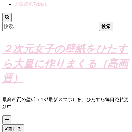
人気壁紙7days
検
索:
２次元女子の壁紙をひたす
ら大量に作りまくる（高画
質）
最高画質の壁紙（4K/最新スマホ）を、ひたすら毎日絶賛更
新中！
閉じる