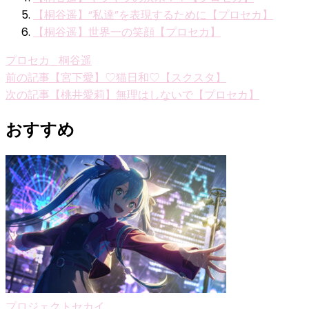
【桐谷遥】“私達”を表現するために【プロセカ】
【桐谷遥】世界一の笑顔【プロセカ】
プロセカ_桐谷遥
投
前の記事
【宮下愛】♡猫日和♡【スクスタ】
次の記事
【桃井愛莉】無理はしないで【プロセカ】
稿
ナ
おすすめ
ビ
ゲ
ー
シ
ョ
ン
プロジェクトセカイ