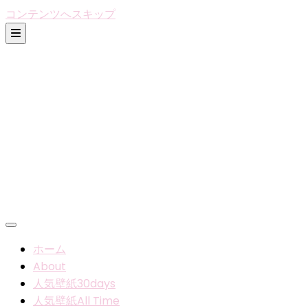
コンテンツへスキップ
ホーム
About
人気壁紙30days
人気壁紙All Time