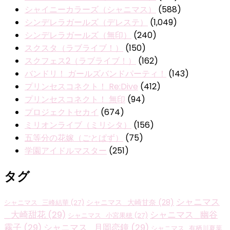
シャイニーカラーズ（シャニマス）
(588)
シンデレラガールズ（デレステ）
(1,049)
シンデレラガールズ（無印）
(240)
スクスタ（ラブライブ！）
(150)
スクフェス2（ラブライブ！）
(162)
バンドリ！ ガールズバンドパーティ！
(143)
プリンセスコネクト！ Re:Dive
(412)
プリンセスコネクト！ 無印
(94)
プロジェクトセカイ
(674)
ミリオンライブ（ミリシタ）
(156)
五等分の花嫁（ごとぱず）
(75)
学園アイドルマスター
(251)
タグ
シャニマス
シャニマス_大崎甘奈
(28)
シャニマス_三峰結華
(27)
_大崎甜花
(29)
シャニマス_幽谷
シャニマス_小宮果穂
(27)
霧子
(29)
シャニマス_月岡恋鐘
(29)
シャニマス_有栖川夏葉