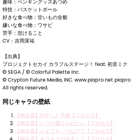
趣味：ペンギングッズあつめ
特技：バスケットボール
好きな食べ物：甘いもの全般
嫌いな食べ物：ワサビ
苦手：怠けること
CV：吉岡茉祐
【出典】
プロジェクトセカイ カラフルステージ！ feat. 初音ミク
© SEGA / © Colorful Palette Inc.
© Crypton Future Media, INC. www.piapro.net piapro
All rights reserved.
同じキャラの壁紙
【桐谷遥】的中した予感【プロセカ】
【桐谷遥】いつか届けられたら【プロセカ】
【桐谷遥】心までも、つなげて【プロセカ】
【桐谷遥】キラキラの洪水！？【プロセカ】