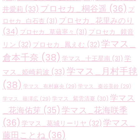
プロセカ_桐谷遥
(36)
井愛莉
(33)
プ
プロセカ_花里みのり
ロセカ_白石杏
(31)
(34)
プロセカ_鏡音
プロセカ_草薙寧々
(31)
学マス_
リン
(32)
プロセカ_鳳えむ
(32)
倉本千奈
(38)
学
学マス_十王星南
(31)
学マス_月村手毬
マス_姫崎莉波
(33)
(38)
学マス_有村麻央
(29)
学マス_秦谷美鈴
(29)
学マス
学マス_紫雲清夏
(30)
学マス_篠澤広
(29)
学マス_花海咲季
_花海佑芽
(35)
(36)
学マス_
学マス_葛城リーリヤ
(32)
藤田ことね
(36)