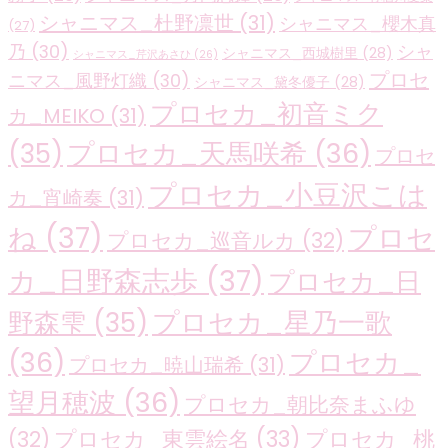
シャニマス_杜野凛世
(31)
シャニマス_櫻木真
(27)
乃
(30)
シャ
シャニマス_西城樹里
(28)
シャニマス_芹沢あさひ
(26)
プロセ
ニマス_風野灯織
(30)
シャニマス_黛冬優子
(28)
プロセカ_初音ミク
カ_MEIKO
(31)
プロセカ_天馬咲希
(36)
(35)
プロセ
プロセカ_小豆沢こは
カ_宵崎奏
(31)
ね
(37)
プロセ
プロセカ_巡音ルカ
(32)
カ_日野森志歩
(37)
プロセカ_日
プロセカ_星乃一歌
野森雫
(35)
(36)
プロセカ_
プロセカ_暁山瑞希
(31)
望月穂波
(36)
プロセカ_朝比奈まふゆ
プロセカ_東雲絵名
(33)
プロセカ_桃
(32)