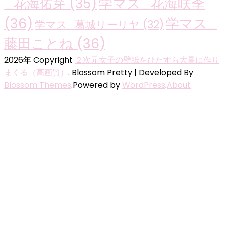
学マス_花海咲季
_花海佑芽
(35)
(36)
学マス_
学マス_葛城リーリヤ
(32)
藤田ことね
(36)
2026年 Copyright
２次元女子の壁紙をひたすら大量に作り
まくる（高画質）
.
Blossom Pretty | Developed By
Blossom Themes
.Powered by
WordPress
.
About