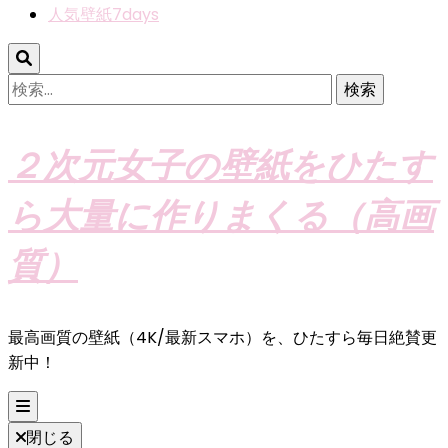
人気壁紙7days
検
索:
２次元女子の壁紙をひたす
ら大量に作りまくる（高画
質）
最高画質の壁紙（4K/最新スマホ）を、ひたすら毎日絶賛更
新中！
閉じる