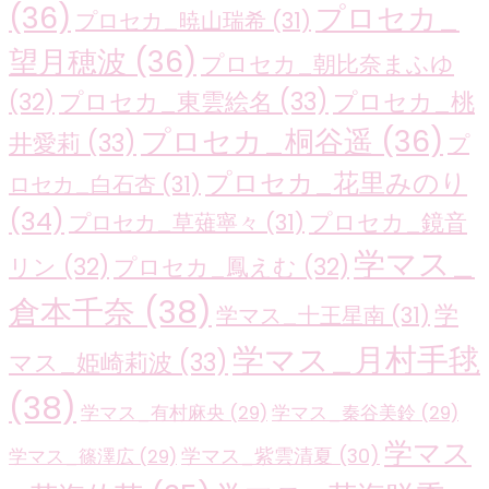
(36)
プロセカ_
プロセカ_暁山瑞希
(31)
望月穂波
(36)
プロセカ_朝比奈まふゆ
プロセカ_東雲絵名
(33)
プロセカ_桃
(32)
プロセカ_桐谷遥
(36)
井愛莉
(33)
プ
プロセカ_花里みのり
ロセカ_白石杏
(31)
(34)
プロセカ_鏡音
プロセカ_草薙寧々
(31)
学マス_
リン
(32)
プロセカ_鳳えむ
(32)
倉本千奈
(38)
学
学マス_十王星南
(31)
学マス_月村手毬
マス_姫崎莉波
(33)
(38)
学マス_有村麻央
(29)
学マス_秦谷美鈴
(29)
学マス
学マス_紫雲清夏
(30)
学マス_篠澤広
(29)