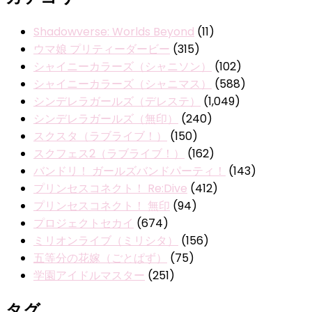
Shadowverse: Worlds Beyond
(11)
ウマ娘 プリティーダービー
(315)
シャイニーカラーズ（シャニソン）
(102)
シャイニーカラーズ（シャニマス）
(588)
シンデレラガールズ（デレステ）
(1,049)
シンデレラガールズ（無印）
(240)
スクスタ（ラブライブ！）
(150)
スクフェス2（ラブライブ！）
(162)
バンドリ！ ガールズバンドパーティ！
(143)
プリンセスコネクト！ Re:Dive
(412)
プリンセスコネクト！ 無印
(94)
プロジェクトセカイ
(674)
ミリオンライブ（ミリシタ）
(156)
五等分の花嫁（ごとぱず）
(75)
学園アイドルマスター
(251)
タグ