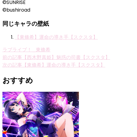
©SUNRISE
©bushiroad
同じキャラの壁紙
【東條希】運命の導き手【スクスタ】
ラブライブ！_東條希
投
前の記事
【西木野真姫】魅惑の司書【スクスタ】
次の記事
【東條希】運命の導き手【スクスタ】
稿
ナ
おすすめ
ビ
ゲ
ー
シ
ョ