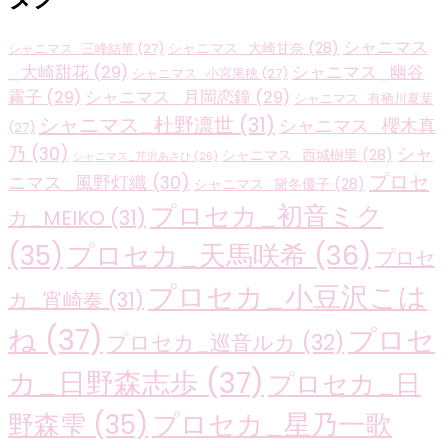
シャニマス
シャニマス_大崎甘奈
(28)
シャニマス_三峰結華
(27)
_大崎甜花
(29)
シャニマス_幽谷
シャニマス_小宮果穂
(27)
霧子
(29)
シャニマス_月岡恋鐘
(29)
シャニマス_有栖川夏葉
シャニマス_杜野凛世
(31)
シャニマス_櫻木真
(27)
乃
(30)
シャ
シャニマス_西城樹里
(28)
シャニマス_芹沢あさひ
(26)
プロセ
ニマス_風野灯織
(30)
シャニマス_黛冬優子
(28)
プロセカ_初音ミク
カ_MEIKO
(31)
プロセカ_天馬咲希
(36)
(35)
プロセ
プロセカ_小豆沢こは
カ_宵崎奏
(31)
ね
(37)
プロセ
プロセカ_巡音ルカ
(32)
カ_日野森志歩
(37)
プロセカ_日
プロセカ_星乃一歌
野森雫
(35)