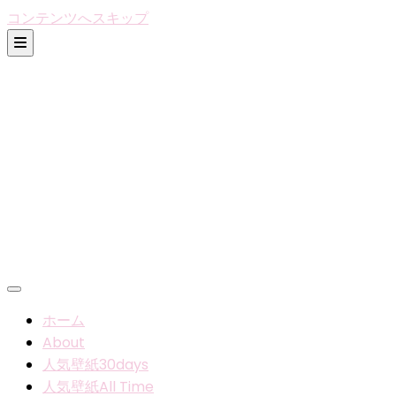
コンテンツへスキップ
ホーム
About
人気壁紙30days
人気壁紙All Time