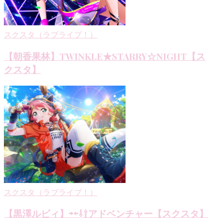
ン
スクスタ（ラブライブ！）
【朝香果林】TWINKLE★STARRY☆NIGHT【ス
クスタ】
スクスタ（ラブライブ！）
【黒澤ルビィ】⇨⇦⇩⇧アドベンチャー【スクスタ】