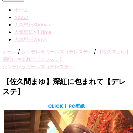
ホーム
About
人気壁紙30days
人気壁紙All Time
人気壁紙7days
ホーム
/
シンデレラガールズ（デレステ）
/
【佐久間まゆ】
深紅に包まれて【デレステ】
シンデレラガールズ（デレステ）
【佐久間まゆ】深紅に包まれて【デレ
ステ】
↓CLICK！ PC壁紙↓