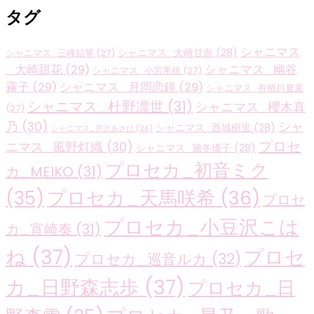
タグ
シャニマス
シャニマス_大崎甘奈
(28)
シャニマス_三峰結華
(27)
_大崎甜花
(29)
シャニマス_幽谷
シャニマス_小宮果穂
(27)
霧子
(29)
シャニマス_月岡恋鐘
(29)
シャニマス_有栖川夏葉
シャニマス_杜野凛世
(31)
シャニマス_櫻木真
(27)
乃
(30)
シャ
シャニマス_西城樹里
(28)
シャニマス_芹沢あさひ
(26)
プロセ
ニマス_風野灯織
(30)
シャニマス_黛冬優子
(28)
プロセカ_初音ミク
カ_MEIKO
(31)
プロセカ_天馬咲希
(36)
(35)
プロセ
プロセカ_小豆沢こは
カ_宵崎奏
(31)
ね
(37)
プロセ
プロセカ_巡音ルカ
(32)
カ_日野森志歩
(37)
プロセカ_日