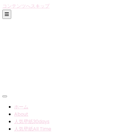
コンテンツへスキップ
ホーム
About
人気壁紙30days
人気壁紙All Time