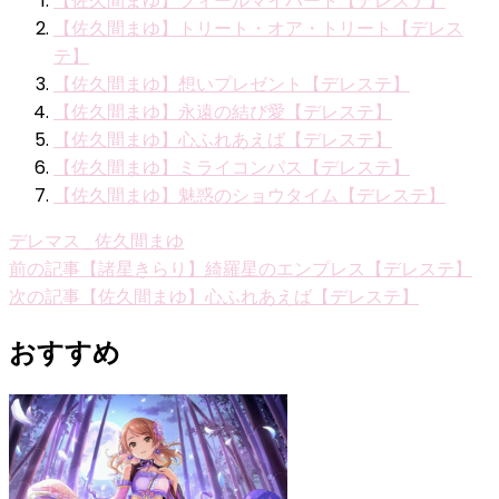
【佐久間まゆ】フィールマイハート【デレステ】
【佐久間まゆ】トリート・オア・トリート【デレス
テ】
【佐久間まゆ】想いプレゼント【デレステ】
【佐久間まゆ】永遠の結び愛【デレステ】
【佐久間まゆ】心ふれあえば【デレステ】
【佐久間まゆ】ミライコンパス【デレステ】
【佐久間まゆ】魅惑のショウタイム【デレステ】
デレマス_佐久間まゆ
投
前の記事
【諸星きらり】綺羅星のエンプレス【デレステ】
次の記事
【佐久間まゆ】心ふれあえば【デレステ】
稿
ナ
おすすめ
ビ
ゲ
ー