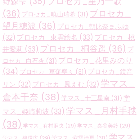
プロセカ_星乃一歌
野森雫
(35)
(36)
プロセカ_
プロセカ_暁山瑞希
(31)
望月穂波
(36)
プロセカ_朝比奈まふゆ
プロセカ_東雲絵名
(33)
プロセカ_桃
(32)
プロセカ_桐谷遥
(36)
井愛莉
(33)
プ
プロセカ_花里みのり
ロセカ_白石杏
(31)
(34)
プロセカ_鏡音
プロセカ_草薙寧々
(31)
学マス_
リン
(32)
プロセカ_鳳えむ
(32)
倉本千奈
(38)
学
学マス_十王星南
(31)
学マス_月村手毬
マス_姫崎莉波
(33)
(38)
学マス_有村麻央
(29)
学マス_秦谷美鈴
(29)
学マス
学マス_紫雲清夏
(30)
学マス_篠澤広
(29)