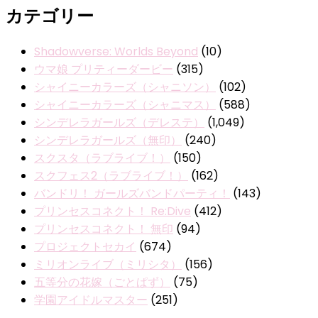
カテゴリー
Shadowverse: Worlds Beyond
(10)
ウマ娘 プリティーダービー
(315)
シャイニーカラーズ（シャニソン）
(102)
シャイニーカラーズ（シャニマス）
(588)
シンデレラガールズ（デレステ）
(1,049)
シンデレラガールズ（無印）
(240)
スクスタ（ラブライブ！）
(150)
スクフェス2（ラブライブ！）
(162)
バンドリ！ ガールズバンドパーティ！
(143)
プリンセスコネクト！ Re:Dive
(412)
プリンセスコネクト！ 無印
(94)
プロジェクトセカイ
(674)
ミリオンライブ（ミリシタ）
(156)
五等分の花嫁（ごとぱず）
(75)
学園アイドルマスター
(251)