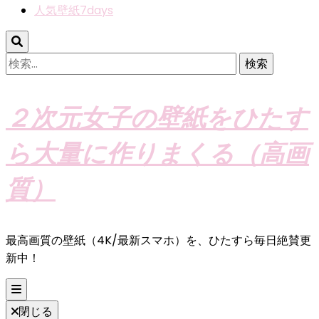
人気壁紙7days
検
索:
２次元女子の壁紙をひたす
ら大量に作りまくる（高画
質）
最高画質の壁紙（4K/最新スマホ）を、ひたすら毎日絶賛更
新中！
閉じる