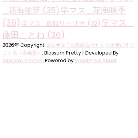
学マス_花海咲季
_花海佑芽
(35)
(36)
学マス_
学マス_葛城リーリヤ
(32)
藤田ことね
(36)
2026年 Copyright
２次元女子の壁紙をひたすら大量に作り
まくる（高画質）
.
Blossom Pretty | Developed By
Blossom Themes
.Powered by
WordPress
.
About