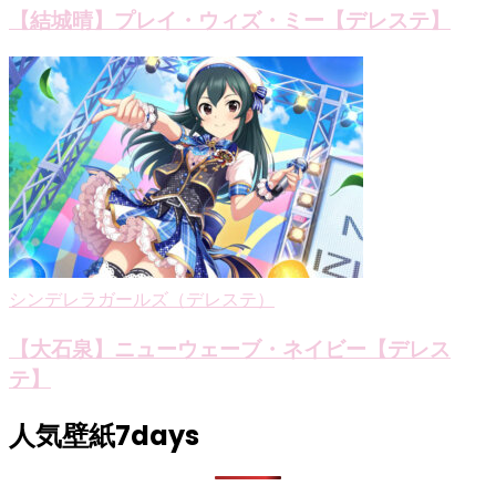
【結城晴】プレイ・ウィズ・ミー【デレステ】
シンデレラガールズ（デレステ）
【大石泉】ニューウェーブ・ネイビー【デレス
テ】
人気壁紙7days