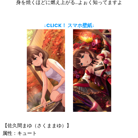
身を焼くほどに燃え上がる…よぉく知ってますよ
↓CLICK！ スマホ壁紙↓
【佐久間まゆ（さくままゆ）】
属性：キュート