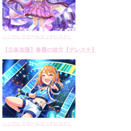
シ
ョ
ン
シンデレラガールズ（デレステ）
【北条加蓮】春霞の彼方【デレステ】
シンデレラガールズ（デレステ）