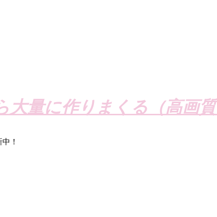
ら大量に作りまくる（高画質
新中！