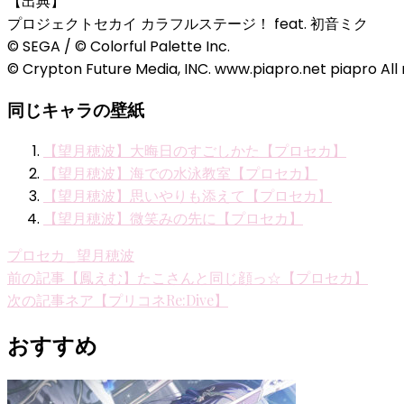
【出典】
プロジェクトセカイ カラフルステージ！ feat. 初音ミク
© SEGA / © Colorful Palette Inc.
© Crypton Future Media, INC. www.piapro.net piapro All 
同じキャラの壁紙
【望月穂波】大晦日のすごしかた【プロセカ】
【望月穂波】海での水泳教室【プロセカ】
【望月穂波】思いやりも添えて【プロセカ】
【望月穂波】微笑みの先に【プロセカ】
プロセカ_望月穂波
投
前の記事
【鳳えむ】たこさんと同じ顔っ☆【プロセカ】
次の記事
ネア【プリコネRe:Dive】
稿
ナ
おすすめ
ビ