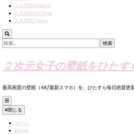
人気壁紙30days
人気壁紙All Time
人気壁紙7days
検
索:
２次元女子の壁紙をひたす
最高画質の壁紙（4K/最新スマホ）を、ひたすら毎日絶賛更
閉じる
ホーム
About