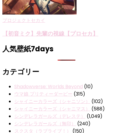
プロジェクトセカイ
【初音ミク】先輩の視線【プロセカ】
人気壁紙7days
カテゴリー
Shadowverse: Worlds Beyond
(10)
ウマ娘 プリティーダービー
(315)
シャイニーカラーズ（シャニソン）
(102)
シャイニーカラーズ（シャニマス）
(588)
シンデレラガールズ（デレステ）
(1,049)
シンデレラガールズ（無印）
(240)
スクスタ（ラブライブ！）
(150)