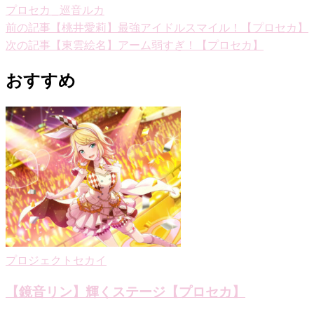
プロセカ_巡音ルカ
投
前の記事
【桃井愛莉】最強アイドルスマイル！【プロセカ】
次の記事
【東雲絵名】アーム弱すぎ！【プロセカ】
稿
ナ
おすすめ
ビ
ゲ
ー
シ
ョ
ン
プロジェクトセカイ
【鏡音リン】輝くステージ【プロセカ】