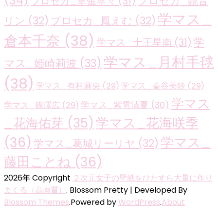
(34)
プロセカ_鏡音
プロセカ_草薙寧々
(31)
学マス_
リン
(32)
プロセカ_鳳えむ
(32)
倉本千奈
(38)
学
学マス_十王星南
(31)
学マス_月村手毬
マス_姫崎莉波
(33)
(38)
学マス_有村麻央
(29)
学マス_秦谷美鈴
(29)
学マス
学マス_紫雲清夏
(30)
学マス_篠澤広
(29)
学マス_花海咲季
_花海佑芽
(35)
(36)
学マス_
学マス_葛城リーリヤ
(32)
藤田ことね
(36)
2026年 Copyright
２次元女子の壁紙をひたすら大量に作り
まくる（高画質）
.
Blossom Pretty | Developed By
Blossom Themes
.Powered by
WordPress
.
About