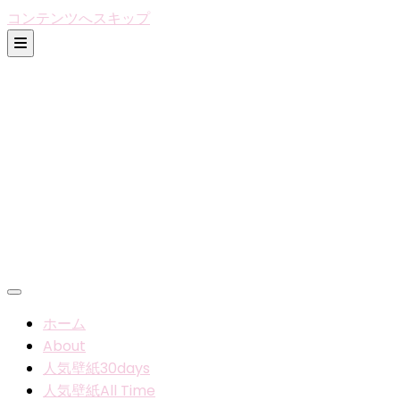
コンテンツへスキップ
ホーム
About
人気壁紙30days
人気壁紙All Time