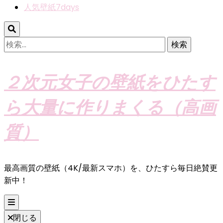
人気壁紙7days
検
索:
２次元女子の壁紙をひたす
ら大量に作りまくる（高画
質）
最高画質の壁紙（4K/最新スマホ）を、ひたすら毎日絶賛更
新中！
閉じる