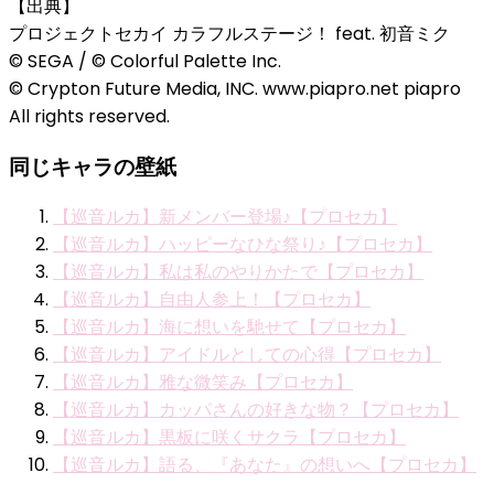
【出典】
プロジェクトセカイ カラフルステージ！ feat. 初音ミク
© SEGA / © Colorful Palette Inc.
© Crypton Future Media, INC. www.piapro.net piapro
All rights reserved.
同じキャラの壁紙
【巡音ルカ】新メンバー登場♪【プロセカ】
【巡音ルカ】ハッピーなひな祭り♪【プロセカ】
【巡音ルカ】私は私のやりかたで【プロセカ】
【巡音ルカ】自由人参上！【プロセカ】
【巡音ルカ】海に想いを馳せて【プロセカ】
【巡音ルカ】アイドルとしての心得【プロセカ】
【巡音ルカ】雅な微笑み【プロセカ】
【巡音ルカ】カッパさんの好きな物？【プロセカ】
【巡音ルカ】黒板に咲くサクラ【プロセカ】
【巡音ルカ】語る、『あなた』の想いへ【プロセカ】