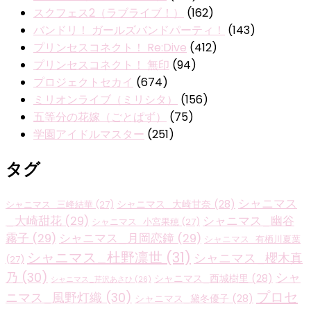
スクフェス2（ラブライブ！）
(162)
バンドリ！ ガールズバンドパーティ！
(143)
プリンセスコネクト！ Re:Dive
(412)
プリンセスコネクト！ 無印
(94)
プロジェクトセカイ
(674)
ミリオンライブ（ミリシタ）
(156)
五等分の花嫁（ごとぱず）
(75)
学園アイドルマスター
(251)
タグ
シャニマス
シャニマス_大崎甘奈
(28)
シャニマス_三峰結華
(27)
_大崎甜花
(29)
シャニマス_幽谷
シャニマス_小宮果穂
(27)
霧子
(29)
シャニマス_月岡恋鐘
(29)
シャニマス_有栖川夏葉
シャニマス_杜野凛世
(31)
シャニマス_櫻木真
(27)
乃
(30)
シャ
シャニマス_西城樹里
(28)
シャニマス_芹沢あさひ
(26)
プロセ
ニマス_風野灯織
(30)
シャニマス_黛冬優子
(28)