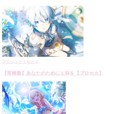
ビ
ゲ
ー
シ
ョ
ン
プロジェクトセカイ
【宵崎奏】あなたのために１杯を【プロセカ】