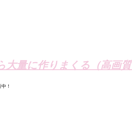
ら大量に作りまくる（高画質
新中！