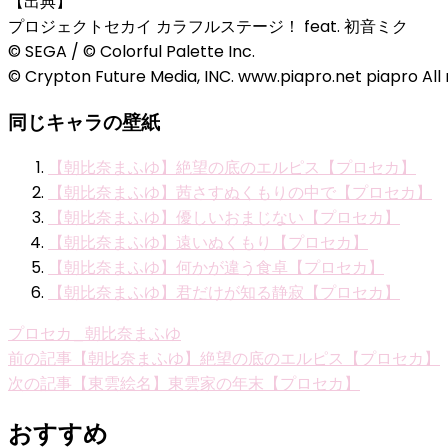
【出典】
プロジェクトセカイ カラフルステージ！ feat. 初音ミク
© SEGA / © Colorful Palette Inc.
© Crypton Future Media, INC. www.piapro.net piapro All 
同じキャラの壁紙
【朝比奈まふゆ】絶望の底のエルピス【プロセカ】
【朝比奈まふゆ】茜さすぬくもりの中で【プロセカ】
【朝比奈まふゆ】優しいおまじない【プロセカ】
【朝比奈まふゆ】遠いぬくもり【プロセカ】
【朝比奈まふゆ】何かが違う食卓【プロセカ】
【朝比奈まふゆ】君だけが知る静寂【プロセカ】
プロセカ_朝比奈まふゆ
投
前の記事
【朝比奈まふゆ】絶望の底のエルピス【プロセカ】
次の記事
【東雲絵名】東雲家の年末【プロセカ】
稿
ナ
おすすめ