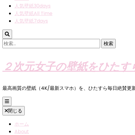
人気壁紙30days
人気壁紙All Time
人気壁紙7days
検
索:
２次元女子の壁紙をひたす
最高画質の壁紙（4K/最新スマホ）を、ひたすら毎日絶賛更
閉じる
ホーム
About