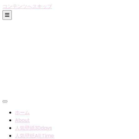
コンテンツへスキップ
ホーム
About
人気壁紙30days
人気壁紙All Time