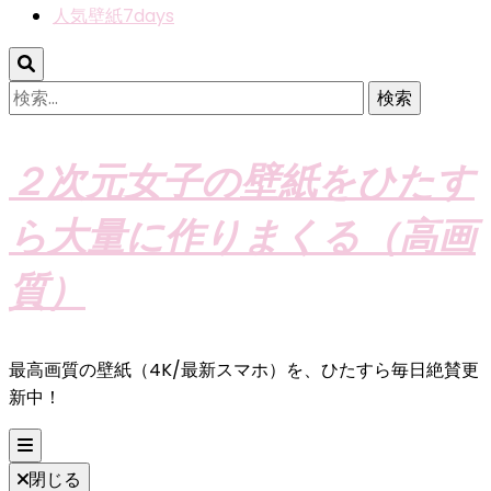
人気壁紙7days
検
索:
２次元女子の壁紙をひたす
ら大量に作りまくる（高画
質）
最高画質の壁紙（4K/最新スマホ）を、ひたすら毎日絶賛更
新中！
閉じる