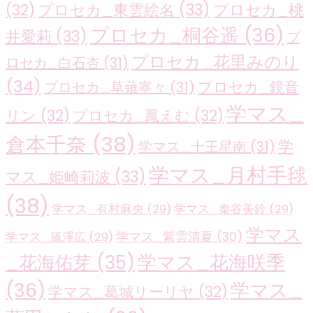
プロセカ_東雲絵名
(33)
プロセカ_桃
(32)
プロセカ_桐谷遥
(36)
井愛莉
(33)
プ
プロセカ_花里みのり
ロセカ_白石杏
(31)
(34)
プロセカ_鏡音
プロセカ_草薙寧々
(31)
学マス_
リン
(32)
プロセカ_鳳えむ
(32)
倉本千奈
(38)
学
学マス_十王星南
(31)
学マス_月村手毬
マス_姫崎莉波
(33)
(38)
学マス_有村麻央
(29)
学マス_秦谷美鈴
(29)
学マス
学マス_紫雲清夏
(30)
学マス_篠澤広
(29)
学マス_花海咲季
_花海佑芽
(35)
(36)
学マス_
学マス_葛城リーリヤ
(32)