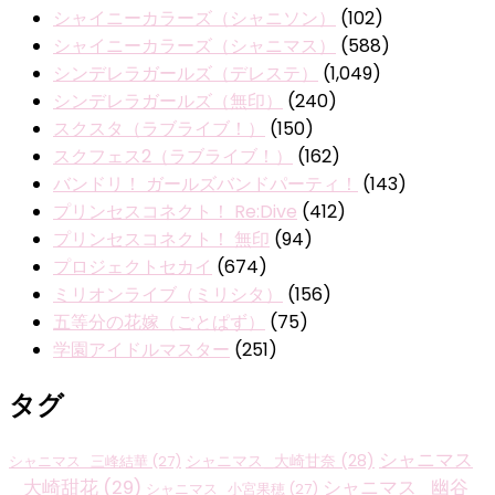
シャイニーカラーズ（シャニソン）
(102)
シャイニーカラーズ（シャニマス）
(588)
シンデレラガールズ（デレステ）
(1,049)
シンデレラガールズ（無印）
(240)
スクスタ（ラブライブ！）
(150)
スクフェス2（ラブライブ！）
(162)
バンドリ！ ガールズバンドパーティ！
(143)
プリンセスコネクト！ Re:Dive
(412)
プリンセスコネクト！ 無印
(94)
プロジェクトセカイ
(674)
ミリオンライブ（ミリシタ）
(156)
五等分の花嫁（ごとぱず）
(75)
学園アイドルマスター
(251)
タグ
シャニマス
シャニマス_大崎甘奈
(28)
シャニマス_三峰結華
(27)
_大崎甜花
(29)
シャニマス_幽谷
シャニマス_小宮果穂
(27)