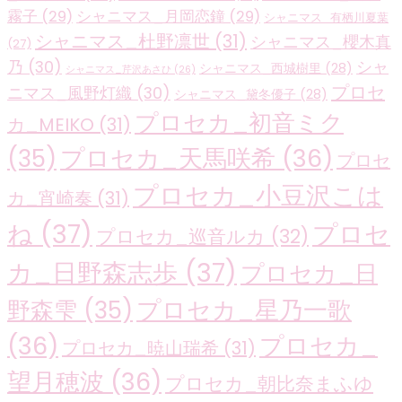
霧子
(29)
シャニマス_月岡恋鐘
(29)
シャニマス_有栖川夏葉
シャニマス_杜野凛世
(31)
シャニマス_櫻木真
(27)
乃
(30)
シャ
シャニマス_西城樹里
(28)
シャニマス_芹沢あさひ
(26)
プロセ
ニマス_風野灯織
(30)
シャニマス_黛冬優子
(28)
プロセカ_初音ミク
カ_MEIKO
(31)
プロセカ_天馬咲希
(36)
(35)
プロセ
プロセカ_小豆沢こは
カ_宵崎奏
(31)
ね
(37)
プロセ
プロセカ_巡音ルカ
(32)
カ_日野森志歩
(37)
プロセカ_日
プロセカ_星乃一歌
野森雫
(35)
(36)
プロセカ_
プロセカ_暁山瑞希
(31)
望月穂波
(36)
プロセカ_朝比奈まふゆ