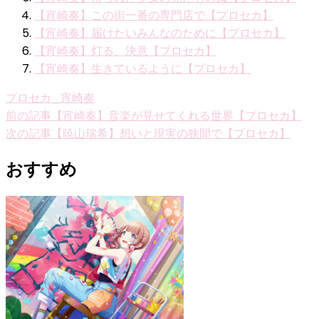
【宵崎奏】この街一番の専門店で【プロセカ】
【宵崎奏】届けたいみんなのために【プロセカ】
【宵崎奏】灯る、決意【プロセカ】
【宵崎奏】生きているように【プロセカ】
プロセカ_宵崎奏
投
前の記事
【宵崎奏】音楽が見せてくれる世界【プロセカ】
次の記事
【暁山瑞希】想いと現実の狭間で【プロセカ】
稿
ナ
おすすめ
ビ
ゲ
ー
シ
ョ
ン