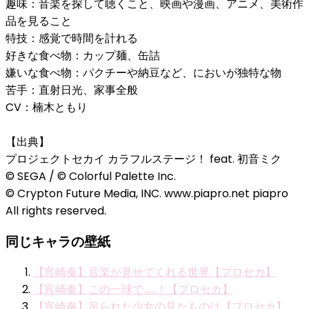
趣味：音楽を探して聴くこと、映画や漫画、アニメ、美術作
品を見ること
特技：感覚で時間を計れる
好きな食べ物：カップ麺、缶詰
嫌いな食べ物：パクチーや納豆など、においが独特な物
苦手：直射日光、家事全般
CV：楠木ともり
【出典】
プロジェクトセカイ カラフルステージ！ feat. 初音ミク
© SEGA / © Colorful Palette Inc.
© Crypton Future Media, INC. www.piapro.net piapro
All rights reserved.
同じキャラの壁紙
【宵崎奏】音楽が見せてくれる世界【プロセカ】
【宵崎奏】この一球で……！【プロセカ】
【宵崎奏】吊られた少女の見たものは【プロセカ】