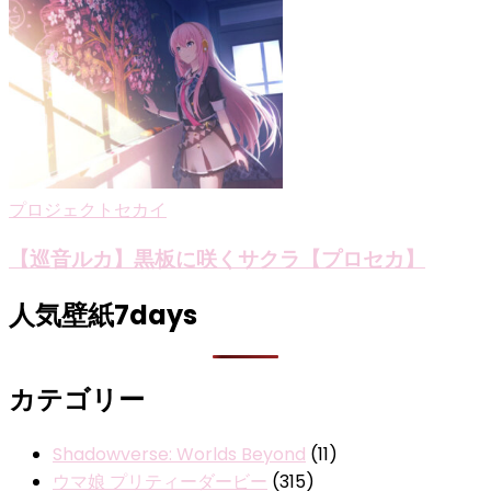
プロジェクトセカイ
【巡音ルカ】黒板に咲くサクラ【プロセカ】
人気壁紙7days
カテゴリー
Shadowverse: Worlds Beyond
(11)
ウマ娘 プリティーダービー
(315)