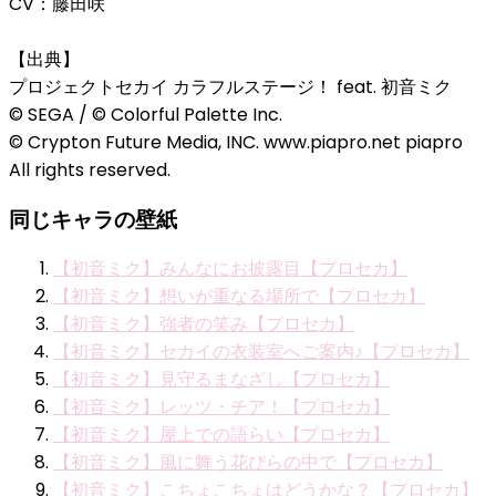
CV：藤田咲
【出典】
プロジェクトセカイ カラフルステージ！ feat. 初音ミク
© SEGA / © Colorful Palette Inc.
© Crypton Future Media, INC. www.piapro.net piapro
All rights reserved.
同じキャラの壁紙
【初音ミク】みんなにお披露目【プロセカ】
【初音ミク】想いが重なる場所で【プロセカ】
【初音ミク】強者の笑み【プロセカ】
【初音ミク】セカイの衣装室へご案内♪【プロセカ】
【初音ミク】見守るまなざし【プロセカ】
【初音ミク】レッツ・チア！【プロセカ】
【初音ミク】屋上での語らい【プロセカ】
【初音ミク】風に舞う花びらの中で【プロセカ】
【初音ミク】こちょこちょはどうかな？【プロセカ】