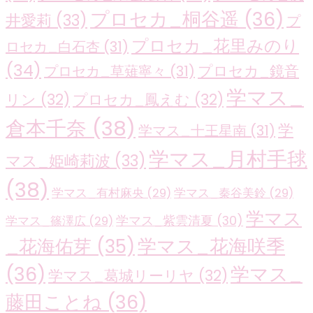
プロセカ_桐谷遥
(36)
井愛莉
(33)
プ
プロセカ_花里みのり
ロセカ_白石杏
(31)
(34)
プロセカ_鏡音
プロセカ_草薙寧々
(31)
学マス_
リン
(32)
プロセカ_鳳えむ
(32)
倉本千奈
(38)
学
学マス_十王星南
(31)
学マス_月村手毬
マス_姫崎莉波
(33)
(38)
学マス_有村麻央
(29)
学マス_秦谷美鈴
(29)
学マス
学マス_紫雲清夏
(30)
学マス_篠澤広
(29)
学マス_花海咲季
_花海佑芽
(35)
(36)
学マス_
学マス_葛城リーリヤ
(32)
藤田ことね
(36)