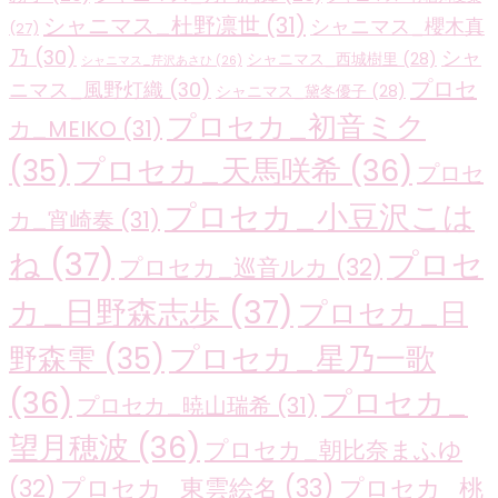
シャニマス_杜野凛世
(31)
シャニマス_櫻木真
(27)
乃
(30)
シャ
シャニマス_西城樹里
(28)
シャニマス_芹沢あさひ
(26)
プロセ
ニマス_風野灯織
(30)
シャニマス_黛冬優子
(28)
プロセカ_初音ミク
カ_MEIKO
(31)
プロセカ_天馬咲希
(36)
(35)
プロセ
プロセカ_小豆沢こは
カ_宵崎奏
(31)
ね
(37)
プロセ
プロセカ_巡音ルカ
(32)
カ_日野森志歩
(37)
プロセカ_日
プロセカ_星乃一歌
野森雫
(35)
(36)
プロセカ_
プロセカ_暁山瑞希
(31)
望月穂波
(36)
プロセカ_朝比奈まふゆ
プロセカ_東雲絵名
(33)
プロセカ_桃
(32)