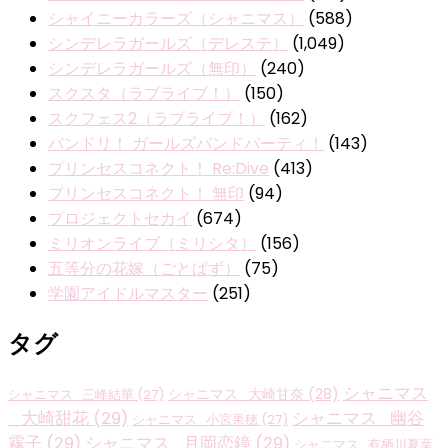
シャイニーカラーズ（シャニマス）
(588)
シンデレラガールズ（デレステ）
(1,049)
シンデレラガールズ（無印）
(240)
スクスタ（ラブライブ！）
(150)
スクフェス2（ラブライブ！）
(162)
バンドリ！ ガールズバンドパーティ！
(143)
プリンセスコネクト！ Re:Dive
(413)
プリンセスコネクト！ 無印
(94)
プロジェクトセカイ
(674)
ミリオンライブ（ミリシタ）
(156)
五等分の花嫁（ごとぱず）
(75)
学園アイドルマスター
(251)
タグ
シャニマス
シャニマス_大崎甘奈
(28)
シャニマス_三峰結華
(27)
_大崎甜花
(29)
シャニマス_幽谷
シャニマス_小宮果穂
(27)
霧子
(29)
シャニマス_月岡恋鐘
(29)
シャニマス_有栖川夏葉