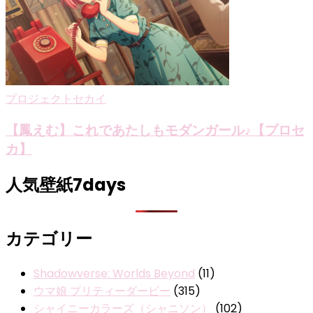
プロジェクトセカイ
【鳳えむ】これであたしもモダンガール♪【プロセ
カ】
人気壁紙7days
カテゴリー
Shadowverse: Worlds Beyond
(11)
ウマ娘 プリティーダービー
(315)
シャイニーカラーズ（シャニソン）
(102)