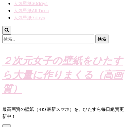
人気壁紙30days
人気壁紙All Time
人気壁紙7days
検
索:
２次元女子の壁紙をひたす
ら大量に作りまくる（高画
質）
最高画質の壁紙（4K/最新スマホ）を、ひたすら毎日絶賛更
新中！