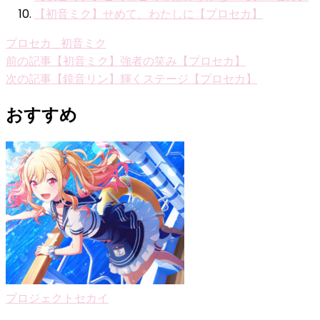
【初音ミク】せめて、わたしに【プロセカ】
プロセカ_初音ミク
投
前の記事
【初音ミク】強者の笑み【プロセカ】
次の記事
【鏡音リン】輝くステージ【プロセカ】
稿
ナ
おすすめ
ビ
ゲ
ー
シ
ョ
ン
プロジェクトセカイ