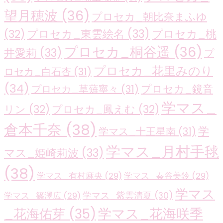
望月穂波
(36)
プロセカ_朝比奈まふゆ
プロセカ_東雲絵名
(33)
プロセカ_桃
(32)
プロセカ_桐谷遥
(36)
井愛莉
(33)
プ
プロセカ_花里みのり
ロセカ_白石杏
(31)
(34)
プロセカ_鏡音
プロセカ_草薙寧々
(31)
学マス_
リン
(32)
プロセカ_鳳えむ
(32)
倉本千奈
(38)
学
学マス_十王星南
(31)
学マス_月村手毬
マス_姫崎莉波
(33)
(38)
学マス_有村麻央
(29)
学マス_秦谷美鈴
(29)
学マス
学マス_紫雲清夏
(30)
学マス_篠澤広
(29)
学マス_花海咲季
_花海佑芽
(35)