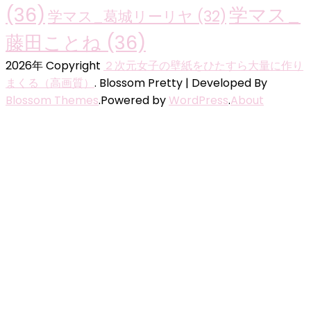
(36)
学マス_
学マス_葛城リーリヤ
(32)
藤田ことね
(36)
2026年 Copyright
２次元女子の壁紙をひたすら大量に作り
まくる（高画質）
.
Blossom Pretty | Developed By
Blossom Themes
.Powered by
WordPress
.
About