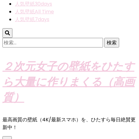
人気壁紙30days
人気壁紙All Time
人気壁紙7days
検
索:
２次元女子の壁紙をひたす
ら大量に作りまくる（高画
質）
最高画質の壁紙（4K/最新スマホ）を、ひたすら毎日絶賛更
新中！