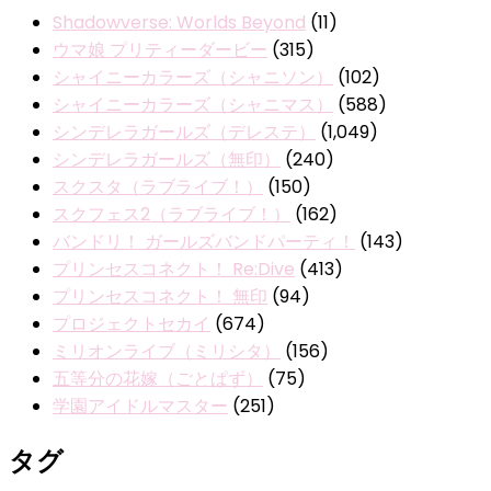
Shadowverse: Worlds Beyond
(11)
ウマ娘 プリティーダービー
(315)
シャイニーカラーズ（シャニソン）
(102)
シャイニーカラーズ（シャニマス）
(588)
シンデレラガールズ（デレステ）
(1,049)
シンデレラガールズ（無印）
(240)
スクスタ（ラブライブ！）
(150)
スクフェス2（ラブライブ！）
(162)
バンドリ！ ガールズバンドパーティ！
(143)
プリンセスコネクト！ Re:Dive
(413)
プリンセスコネクト！ 無印
(94)
プロジェクトセカイ
(674)
ミリオンライブ（ミリシタ）
(156)
五等分の花嫁（ごとぱず）
(75)
学園アイドルマスター
(251)
タグ