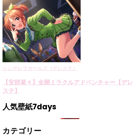
シンデレラガールズ（デレステ）
【安部菜々】全開ミラクルアドベンチャー【デレ
ステ】
人気壁紙7days
カテゴリー