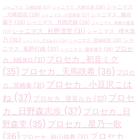
シャニマス
シャニマス_大崎甘奈
(28)
シャニマス_三峰結華
(27)
_大崎甜花
(29)
シャニマス_幽谷
シャニマス_小宮果穂
(27)
霧子
(29)
シャニマス_月岡恋鐘
(29)
シャニマス_有栖川夏葉
シャニマス_杜野凛世
(31)
シャニマス_櫻木真
(27)
乃
(30)
シャ
シャニマス_西城樹里
(28)
シャニマス_芹沢あさひ
(26)
プロセ
ニマス_風野灯織
(30)
シャニマス_黛冬優子
(28)
プロセカ_初音ミク
カ_MEIKO
(31)
プロセカ_天馬咲希
(36)
(35)
プロセ
プロセカ_小豆沢こは
カ_宵崎奏
(31)
ね
(37)
プロセ
プロセカ_巡音ルカ
(32)
カ_日野森志歩
(37)
プロセカ_日
プロセカ_星乃一歌
野森雫
(35)
(36)
プロセカ_
プロセカ_暁山瑞希
(31)