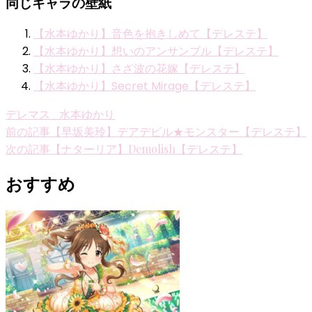
同じキャラの壁紙
【水本ゆかり】音色を抱きしめて【デレステ】
【水本ゆかり】想いのアンサンブル【デレステ】
【水本ゆかり】さざ波の花嫁【デレステ】
【水本ゆかり】Secret Mirage【デレステ】
デレマス_水本ゆかり
投
前の記事
【早坂美玲】デアデビル★モンスター【デレステ】
次の記事
【ナターリア】Demolish【デレステ】
稿
ナ
おすすめ
ビ
ゲ
ー
シ
ョ