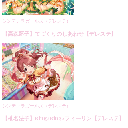
ン
シンデレラガールズ（デレステ）
【高森藍子】てづくりのしあわせ【デレステ】
シンデレラガールズ（デレステ）
【椎名法子】Ring♪Ring♪フィーリン【デレステ】