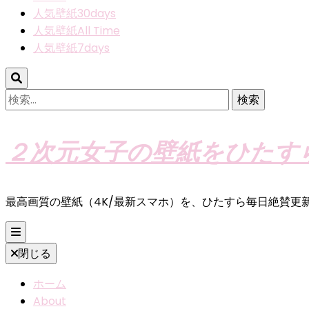
人気壁紙30days
人気壁紙All Time
人気壁紙7days
検
索:
２次元女子の壁紙をひたす
最高画質の壁紙（4K/最新スマホ）を、ひたすら毎日絶賛更
閉じる
ホーム
About