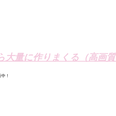
ら大量に作りまくる（高画質
新中！