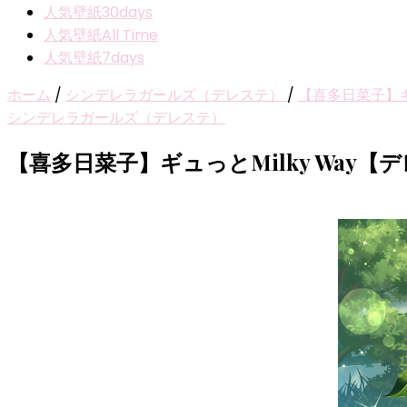
人気壁紙30days
人気壁紙All Time
人気壁紙7days
ホーム
/
シンデレラガールズ（デレステ）
/
【喜多日菜子】ギ
シンデレラガールズ（デレステ）
【喜多日菜子】ギュっとMilky Way【