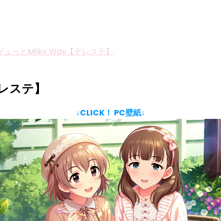
ュっとMilky Way【デレステ】
デレステ】
↓CLICK！ PC壁紙↓