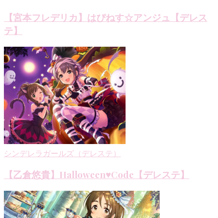
【宮本フレデリカ】はぴねす☆アンジュ【デレス
テ】
シンデレラガールズ（デレステ）
【乙倉悠貴】Halloween♥Code【デレステ】