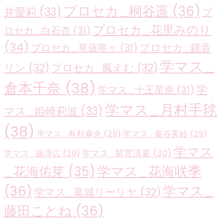
プロセカ_桐谷遥
(36)
井愛莉
(33)
プ
プロセカ_花里みのり
ロセカ_白石杏
(31)
(34)
プロセカ_鏡音
プロセカ_草薙寧々
(31)
学マス_
リン
(32)
プロセカ_鳳えむ
(32)
倉本千奈
(38)
学
学マス_十王星南
(31)
学マス_月村手毬
マス_姫崎莉波
(33)
(38)
学マス_有村麻央
(29)
学マス_秦谷美鈴
(29)
学マス
学マス_紫雲清夏
(30)
学マス_篠澤広
(29)
学マス_花海咲季
_花海佑芽
(35)
(36)
学マス_
学マス_葛城リーリヤ
(32)
藤田ことね
(36)