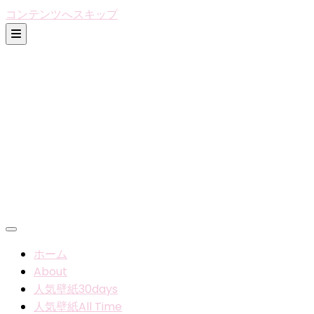
コンテンツへスキップ
ホーム
About
人気壁紙30days
人気壁紙All Time