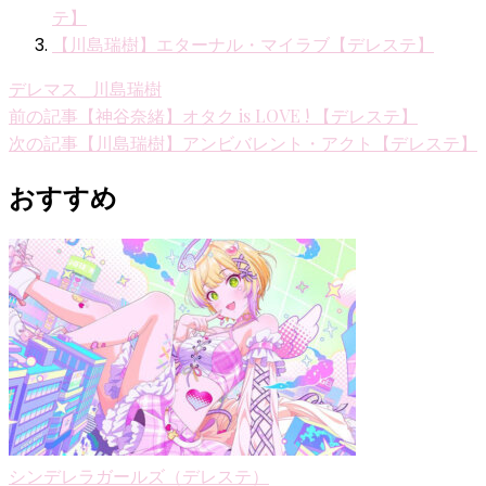
テ】
【川島瑞樹】エターナル・マイラブ【デレステ】
デレマス_川島瑞樹
投
前の記事
【神谷奈緒】オタク is LOVE ! 【デレステ】
次の記事
【川島瑞樹】アンビバレント・アクト【デレステ】
稿
ナ
おすすめ
ビ
ゲ
ー
シ
ョ
ン
シンデレラガールズ（デレステ）