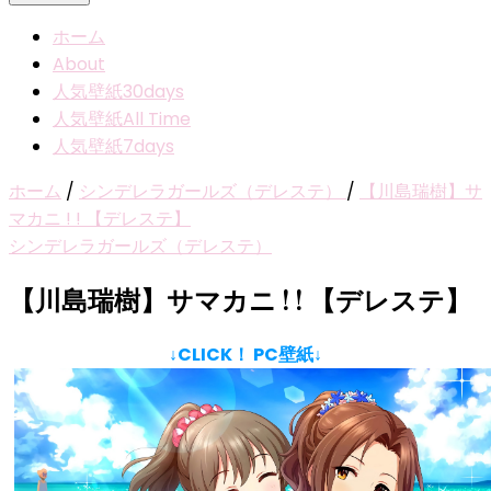
ホーム
About
人気壁紙30days
人気壁紙All Time
人気壁紙7days
ホーム
/
シンデレラガールズ（デレステ）
/
【川島瑞樹】サ
マカニ ! ! 【デレステ】
シンデレラガールズ（デレステ）
【川島瑞樹】サマカニ ! ! 【デレステ】
↓CLICK！ PC壁紙↓