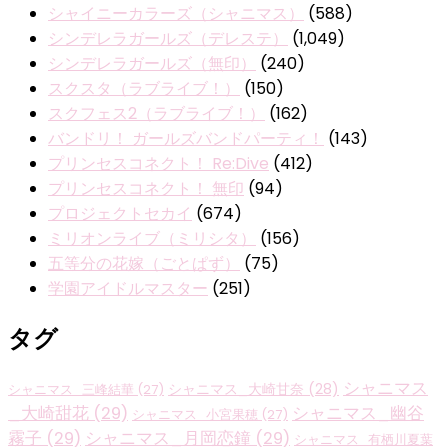
シャイニーカラーズ（シャニマス）
(588)
シンデレラガールズ（デレステ）
(1,049)
シンデレラガールズ（無印）
(240)
スクスタ（ラブライブ！）
(150)
スクフェス2（ラブライブ！）
(162)
バンドリ！ ガールズバンドパーティ！
(143)
プリンセスコネクト！ Re:Dive
(412)
プリンセスコネクト！ 無印
(94)
プロジェクトセカイ
(674)
ミリオンライブ（ミリシタ）
(156)
五等分の花嫁（ごとぱず）
(75)
学園アイドルマスター
(251)
タグ
シャニマス
シャニマス_大崎甘奈
(28)
シャニマス_三峰結華
(27)
_大崎甜花
(29)
シャニマス_幽谷
シャニマス_小宮果穂
(27)
霧子
(29)
シャニマス_月岡恋鐘
(29)
シャニマス_有栖川夏葉