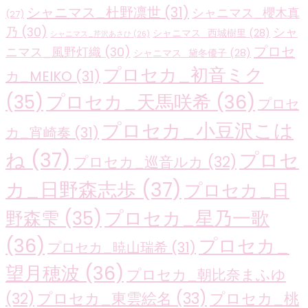
シャニマス_杜野凛世
(31)
シャニマス_櫻木真
(27)
乃
(30)
シャ
シャニマス_西城樹里
(28)
シャニマス_芹沢あさひ
(26)
プロセ
ニマス_風野灯織
(30)
シャニマス_黛冬優子
(28)
プロセカ_初音ミク
カ_MEIKO
(31)
プロセカ_天馬咲希
(36)
(35)
プロセ
プロセカ_小豆沢こは
カ_宵崎奏
(31)
ね
(37)
プロセ
プロセカ_巡音ルカ
(32)
カ_日野森志歩
(37)
プロセカ_日
プロセカ_星乃一歌
野森雫
(35)
(36)
プロセカ_
プロセカ_暁山瑞希
(31)
望月穂波
(36)
プロセカ_朝比奈まふゆ
プロセカ_東雲絵名
(33)
プロセカ_桃
(32)