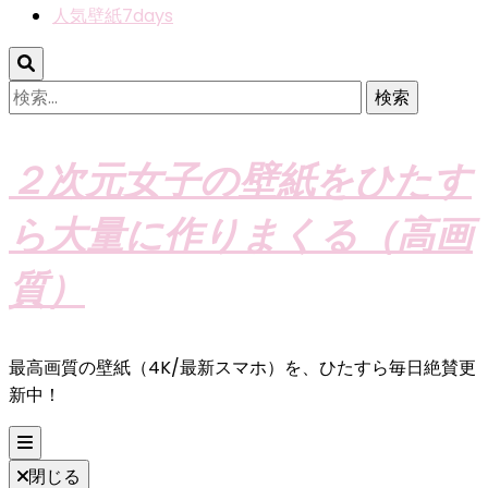
人気壁紙7days
検
索:
２次元女子の壁紙をひたす
ら大量に作りまくる（高画
質）
最高画質の壁紙（4K/最新スマホ）を、ひたすら毎日絶賛更
新中！
閉じる