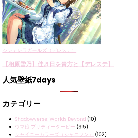
シンデレラガールズ（デレステ）
【相原雪乃】佳き日を貴方と【デレステ】
人気壁紙7days
カテゴリー
Shadowverse: Worlds Beyond
(10)
ウマ娘 プリティーダービー
(315)
シャイニーカラーズ（シャニソン）
(102)