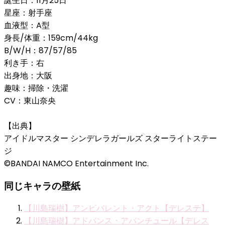
誕生日：11月25日
星座：射手座
血液型：A型
身長/体重：159cm/44kg
B/W/H：87/57/85
利き手：右
出身地：大阪
趣味：掃除・洗濯
CV：東山奈央
【出典】
アイドルマスター シンデレラガールズ スターライトステー
ジ
©BANDAI NAMCO Entertainment Inc.
同じキャラの壁紙
【川島瑞樹】アンビバレント・アクト【デレステ】
【川島瑞樹】アドバンス・アバンチュール【デレス