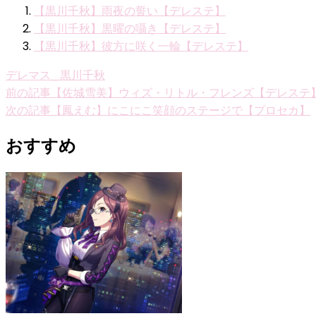
【黒川千秋】雨夜の誓い【デレステ】
【黒川千秋】黒曜の囁き【デレステ】
【黒川千秋】彼方に咲く一輪【デレステ】
デレマス_黒川千秋
投
前の記事
【佐城雪美】ウィズ・リトル・フレンズ【デレステ
次の記事
【鳳えむ】にこにこ笑顔のステージで【プロセカ】
稿
ナ
おすすめ
ビ
ゲ
ー
シ
ョ
ン