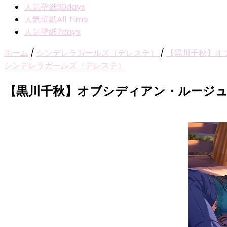
人気壁紙30days
人気壁紙All Time
人気壁紙7days
ホーム
/
シンデレラガールズ（デレステ）
/
【黒川千秋】オ
シンデレラガールズ（デレステ）
【黒川千秋】オブシディアン・ルージ