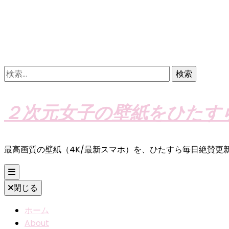
検
索:
２次元女子の壁紙をひたす
最高画質の壁紙（4K/最新スマホ）を、ひたすら毎日絶賛更
閉じる
ホーム
About