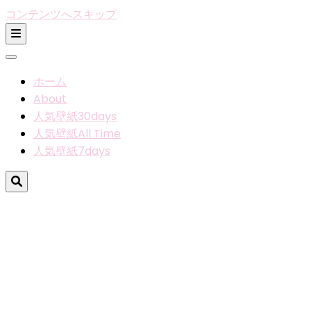
コンテンツへスキップ
ホーム
About
人気壁紙30days
人気壁紙All Time
人気壁紙7days