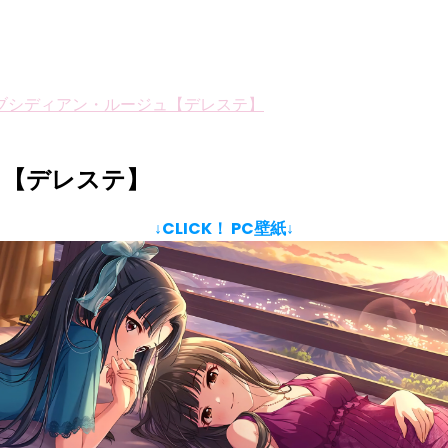
ブシディアン・ルージュ【デレステ】
ュ【デレステ】
↓CLICK！ PC壁紙↓