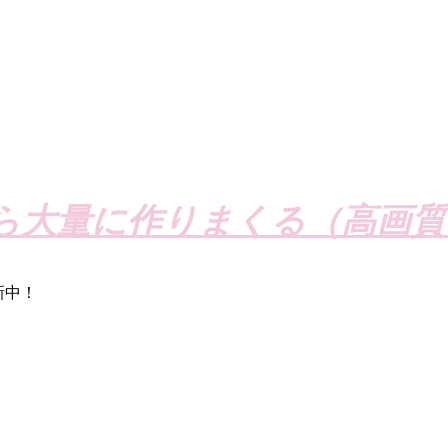
ら大量に作りまくる（高画質
新中！