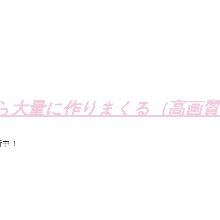
ら大量に作りまくる（高画質
新中！