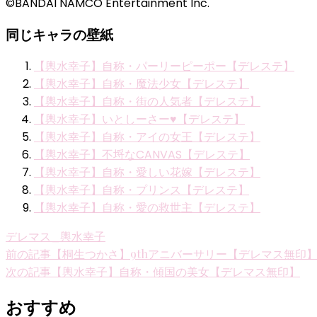
©BANDAI NAMCO Entertainment Inc.
同じキャラの壁紙
【輿水幸子】自称・パーリーピーポー【デレステ】
【輿水幸子】自称・魔法少女【デレステ】
【輿水幸子】自称・街の人気者【デレステ】
【輿水幸子】いとしーさー♥【デレステ】
【輿水幸子】自称・アイの女王【デレステ】
【輿水幸子】不埒なCANVAS【デレステ】
【輿水幸子】自称・愛しい花嫁【デレステ】
【輿水幸子】自称・プリンス【デレステ】
【輿水幸子】自称・愛の救世主【デレステ】
デレマス_輿水幸子
投
前の記事
【桐生つかさ】9thアニバーサリー【デレマス無印
次の記事
【輿水幸子】自称・傾国の美女【デレマス無印】
稿
ナ
おすすめ