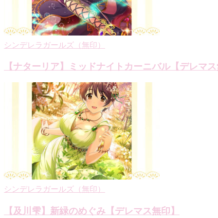
シンデレラガールズ（無印）
【ナターリア】ミッドナイトカーニバル【デレマス
シンデレラガールズ（無印）
【及川雫】新緑のめぐみ【デレマス無印】