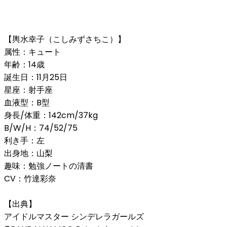
【輿水幸子（こしみずさちこ）】
属性：キュート
年齢：14歳
誕生日：11月25日
星座：射手座
血液型：B型
身長/体重：142cm/37kg
B/W/H：74/52/75
利き手：左
出身地：山梨
趣味：勉強ノートの清書
CV：竹達彩奈
【出典】
アイドルマスター シンデレラガールズ