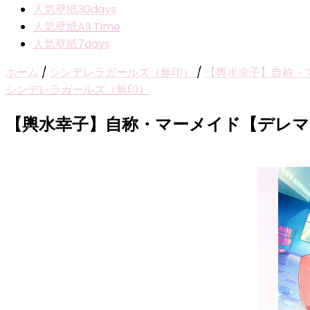
人気壁紙30days
人気壁紙All Time
人気壁紙7days
ホーム
/
シンデレラガールズ（無印）
/
【輿水幸子】自称・
シンデレラガールズ（無印）
【輿水幸子】自称・マーメイド【デレマ