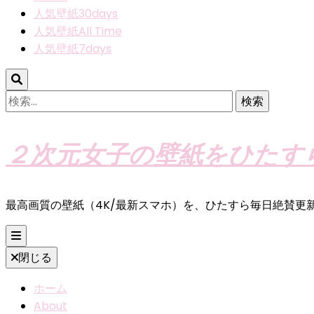
人気壁紙30days
人気壁紙All Time
人気壁紙7days
検
索:
２次元女子の壁紙をひたす
最高画質の壁紙（4K/最新スマホ）を、ひたすら毎日絶賛更
閉じる
ホーム
About