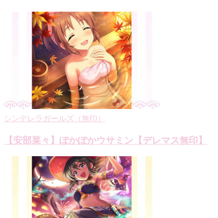
ビ
ゲ
ー
シ
ョ
ン
シンデレラガールズ（無印）
【安部菜々】ぽかぽかウサミン【デレマス無印】