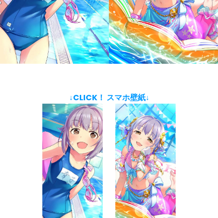
↓CLICK！ スマホ壁紙↓