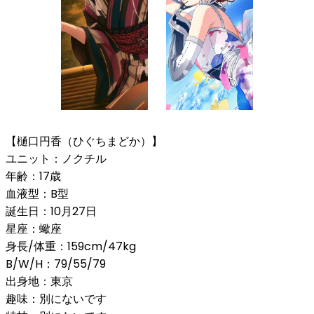
【樋口円香（ひぐちまどか）】
ユニット：ノクチル
年齢：17歳
血液型：B型
誕生日：10月27日
星座：蠍座
身長/体重：159cm/47kg
B/W/H：79/55/79
出身地：東京
趣味：別にないです