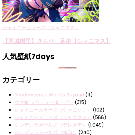
シャイニーカラーズ（シャニマス）
【西城樹里】きらり、足跡【シャニマス】
人気壁紙7days
カテゴリー
Shadowverse: Worlds Beyond
(11)
ウマ娘 プリティーダービー
(315)
シャイニーカラーズ（シャニソン）
(102)
シャイニーカラーズ（シャニマス）
(588)
シンデレラガールズ（デレステ）
(1,049)
シンデレラガールズ（無印）
(240)