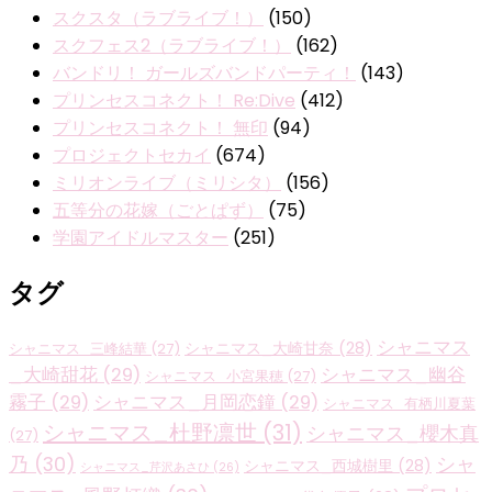
スクスタ（ラブライブ！）
(150)
スクフェス2（ラブライブ！）
(162)
バンドリ！ ガールズバンドパーティ！
(143)
プリンセスコネクト！ Re:Dive
(412)
プリンセスコネクト！ 無印
(94)
プロジェクトセカイ
(674)
ミリオンライブ（ミリシタ）
(156)
五等分の花嫁（ごとぱず）
(75)
学園アイドルマスター
(251)
タグ
シャニマス
シャニマス_大崎甘奈
(28)
シャニマス_三峰結華
(27)
_大崎甜花
(29)
シャニマス_幽谷
シャニマス_小宮果穂
(27)
霧子
(29)
シャニマス_月岡恋鐘
(29)
シャニマス_有栖川夏葉
シャニマス_杜野凛世
(31)
シャニマス_櫻木真
(27)
乃
(30)
シャ
シャニマス_西城樹里
(28)
シャニマス_芹沢あさひ
(26)