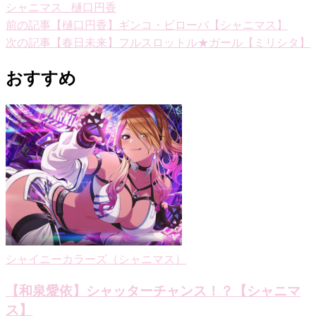
シャニマス_樋口円香
投
前の記事
【樋口円香】ギンコ・ビローバ【シャニマス】
次の記事
【春日未来】フルスロットル★ガール【ミリシタ】
稿
ナ
おすすめ
ビ
ゲ
ー
シ
ョ
ン
シャイニーカラーズ（シャニマス）
【和泉愛依】シャッターチャンス！？【シャニマ
ス】