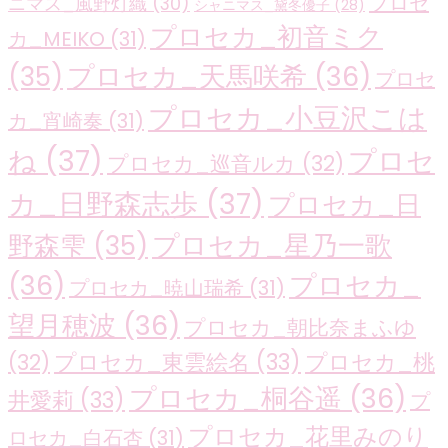
プロセ
ニマス_風野灯織
(30)
シャニマス_黛冬優子
(28)
プロセカ_初音ミク
カ_MEIKO
(31)
プロセカ_天馬咲希
(36)
(35)
プロセ
プロセカ_小豆沢こは
カ_宵崎奏
(31)
ね
(37)
プロセ
プロセカ_巡音ルカ
(32)
カ_日野森志歩
(37)
プロセカ_日
プロセカ_星乃一歌
野森雫
(35)
(36)
プロセカ_
プロセカ_暁山瑞希
(31)
望月穂波
(36)
プロセカ_朝比奈まふゆ
プロセカ_東雲絵名
(33)
プロセカ_桃
(32)
プロセカ_桐谷遥
(36)
井愛莉
(33)
プ
プロセカ_花里みのり
ロセカ_白石杏
(31)