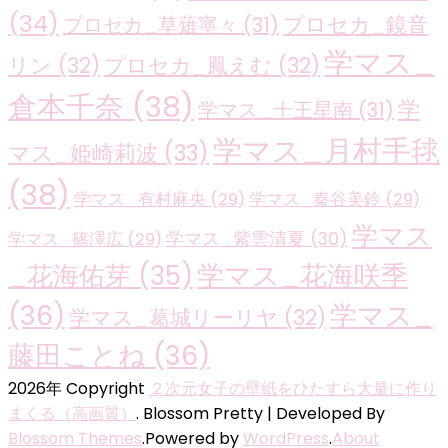
(34)
プロセカ_鏡音
プロセカ_草薙寧々
(31)
学マス_
リン
(32)
プロセカ_鳳えむ
(32)
倉本千奈
(38)
学
学マス_十王星南
(31)
学マス_月村手毬
マス_姫崎莉波
(33)
(38)
学マス_有村麻央
(29)
学マス_秦谷美鈴
(29)
学マス
学マス_紫雲清夏
(30)
学マス_篠澤広
(29)
学マス_花海咲季
_花海佑芽
(35)
(36)
学マス_
学マス_葛城リーリヤ
(32)
藤田ことね
(36)
2026年 Copyright
２次元女子の壁紙をひたすら大量に作り
まくる（高画質）
.
Blossom Pretty | Developed By
Blossom Themes
.Powered by
WordPress
.
About