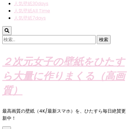
人気壁紙30days
人気壁紙All Time
人気壁紙7days
検
索:
２次元女子の壁紙をひたす
ら大量に作りまくる（高画
質）
最高画質の壁紙（4K/最新スマホ）を、ひたすら毎日絶賛更
新中！