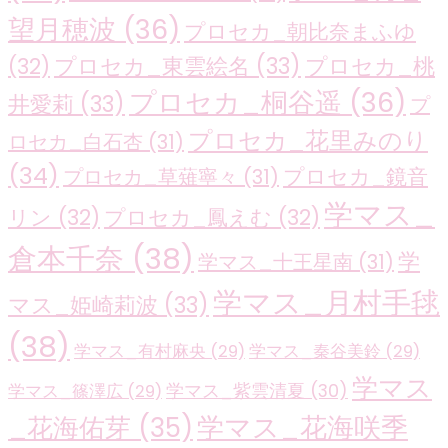
望月穂波
(36)
プロセカ_朝比奈まふゆ
プロセカ_東雲絵名
(33)
プロセカ_桃
(32)
プロセカ_桐谷遥
(36)
井愛莉
(33)
プ
プロセカ_花里みのり
ロセカ_白石杏
(31)
(34)
プロセカ_鏡音
プロセカ_草薙寧々
(31)
学マス_
リン
(32)
プロセカ_鳳えむ
(32)
倉本千奈
(38)
学
学マス_十王星南
(31)
学マス_月村手毬
マス_姫崎莉波
(33)
(38)
学マス_有村麻央
(29)
学マス_秦谷美鈴
(29)
学マス
学マス_紫雲清夏
(30)
学マス_篠澤広
(29)
学マス_花海咲季
_花海佑芽
(35)