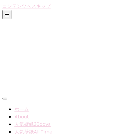
コンテンツへスキップ
ホーム
About
人気壁紙30days
人気壁紙All Time