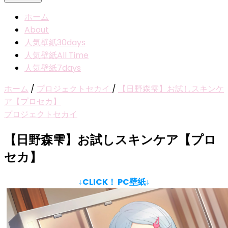
ホーム
About
人気壁紙30days
人気壁紙All Time
人気壁紙7days
ホーム
/
プロジェクトセカイ
/
【日野森雫】お試しスキンケ
ア【プロセカ】
プロジェクトセカイ
【日野森雫】お試しスキンケア【プロ
セカ】
↓CLICK！ PC壁紙↓