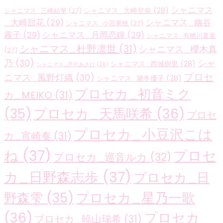
シャニマス
シャニマス_大崎甘奈
(28)
シャニマス_三峰結華
(27)
_大崎甜花
(29)
シャニマス_幽谷
シャニマス_小宮果穂
(27)
霧子
(29)
シャニマス_月岡恋鐘
(29)
シャニマス_有栖川夏葉
シャニマス_杜野凛世
(31)
シャニマス_櫻木真
(27)
乃
(30)
シャ
シャニマス_西城樹里
(28)
シャニマス_芹沢あさひ
(26)
プロセ
ニマス_風野灯織
(30)
シャニマス_黛冬優子
(28)
プロセカ_初音ミク
カ_MEIKO
(31)
プロセカ_天馬咲希
(36)
(35)
プロセ
プロセカ_小豆沢こは
カ_宵崎奏
(31)
ね
(37)
プロセ
プロセカ_巡音ルカ
(32)
カ_日野森志歩
(37)
プロセカ_日
プロセカ_星乃一歌
野森雫
(35)
(36)
プロセカ_
プロセカ_暁山瑞希
(31)