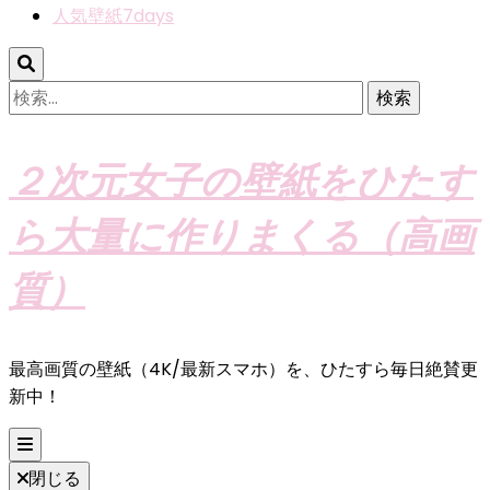
人気壁紙7days
検
索:
２次元女子の壁紙をひたす
ら大量に作りまくる（高画
質）
最高画質の壁紙（4K/最新スマホ）を、ひたすら毎日絶賛更
新中！
閉じる