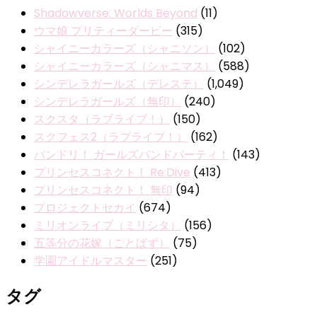
Shadowverse: Worlds Beyond
(11)
ウマ娘 プリティーダービー
(315)
シャイニーカラーズ（シャニソン）
(102)
シャイニーカラーズ（シャニマス）
(588)
シンデレラガールズ（デレステ）
(1,049)
シンデレラガールズ（無印）
(240)
スクスタ（ラブライブ！）
(150)
スクフェス2（ラブライブ！）
(162)
バンドリ！ ガールズバンドパーティ！
(143)
プリンセスコネクト！ Re:Dive
(413)
プリンセスコネクト！ 無印
(94)
プロジェクトセカイ
(674)
ミリオンライブ（ミリシタ）
(156)
五等分の花嫁（ごとぱず）
(75)
学園アイドルマスター
(251)
タグ