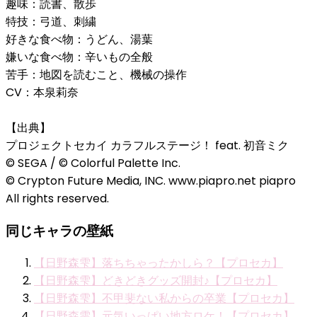
趣味：読書、散歩
特技：弓道、刺繍
好きな食べ物：うどん、湯葉
嫌いな食べ物：辛いもの全般
苦手：地図を読むこと、機械の操作
CV：本泉莉奈
【出典】
プロジェクトセカイ カラフルステージ！ feat. 初音ミク
© SEGA / © Colorful Palette Inc.
© Crypton Future Media, INC. www.piapro.net piapro
All rights reserved.
同じキャラの壁紙
【日野森雫】落ちちゃったかしら？【プロセカ】
【日野森雫】どきどきグッズ開封♪【プロセカ】
【日野森雫】不甲斐ない私からの卒業【プロセカ】
【日野森雫】元気いっぱい地方ロケ！【プロセカ】