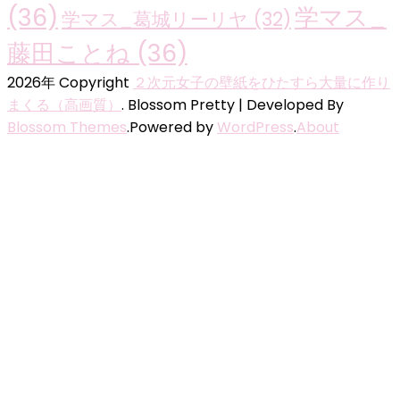
(36)
学マス_
学マス_葛城リーリヤ
(32)
藤田ことね
(36)
2026年 Copyright
２次元女子の壁紙をひたすら大量に作り
まくる（高画質）
.
Blossom Pretty | Developed By
Blossom Themes
.Powered by
WordPress
.
About