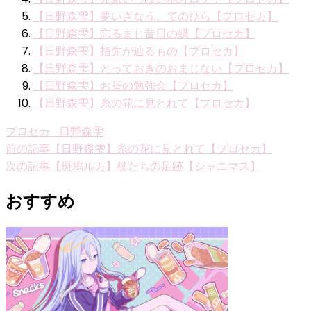
【日野森雫】夢いざなう、てのひら【プロセカ】
【日野森雫】忘るまじ昔日の蝶【プロセカ】
【日野森雫】指先が辿るもの【プロセカ】
【日野森雫】とっておきのおまじない【プロセカ】
【日野森雫】お昼の勉強会【プロセカ】
【日野森雫】糸の花に見とれて【プロセカ】
プロセカ_日野森雫
投
前の記事
【日野森雫】糸の花に見とれて【プロセカ】
次の記事
【斑鳩ルカ】杖たちの足跡【シャニマス】
稿
ナ
おすすめ
ビ
ゲ
ー
シ