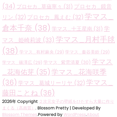
(34)
プロセカ_鏡音
プロセカ_草薙寧々
(31)
学マス_
リン
(32)
プロセカ_鳳えむ
(32)
倉本千奈
(38)
学
学マス_十王星南
(31)
学マス_月村手毬
マス_姫崎莉波
(33)
(38)
学マス_有村麻央
(29)
学マス_秦谷美鈴
(29)
学マス
学マス_紫雲清夏
(30)
学マス_篠澤広
(29)
学マス_花海咲季
_花海佑芽
(35)
(36)
学マス_
学マス_葛城リーリヤ
(32)
藤田ことね
(36)
2026年 Copyright
２次元女子の壁紙をひたすら大量に作り
まくる（高画質）
.
Blossom Pretty | Developed By
Blossom Themes
.Powered by
WordPress
.
About