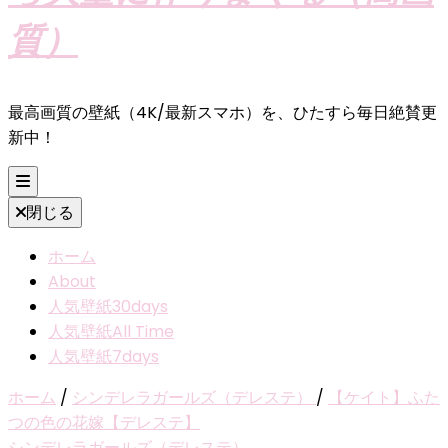
質）
最高画質の壁紙（4K/最新スマホ）を、ひたすら毎日絶賛更
新中！
閉じる
ホーム
About
人気壁紙30days
人気壁紙All Time
人気壁紙7days
ホーム
/
シンデレラガールズ（デレステ）
/
【ケイト】ふた
つの色の花嫁【デレステ】
シンデレラガールズ（デレステ）