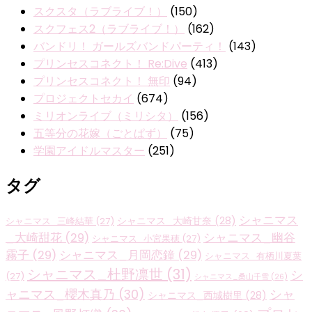
スクスタ（ラブライブ！）
(150)
スクフェス2（ラブライブ！）
(162)
バンドリ！ ガールズバンドパーティ！
(143)
プリンセスコネクト！ Re:Dive
(413)
プリンセスコネクト！ 無印
(94)
プロジェクトセカイ
(674)
ミリオンライブ（ミリシタ）
(156)
五等分の花嫁（ごとぱず）
(75)
学園アイドルマスター
(251)
タグ
シャニマス
シャニマス_大崎甘奈
(28)
シャニマス_三峰結華
(27)
_大崎甜花
(29)
シャニマス_幽谷
シャニマス_小宮果穂
(27)
霧子
(29)
シャニマス_月岡恋鐘
(29)
シャニマス_有栖川夏葉
シャニマス_杜野凛世
(31)
シ
(27)
シャニマス_桑山千雪
(26)
ャニマス_櫻木真乃
(30)
シャ
シャニマス_西城樹里
(28)