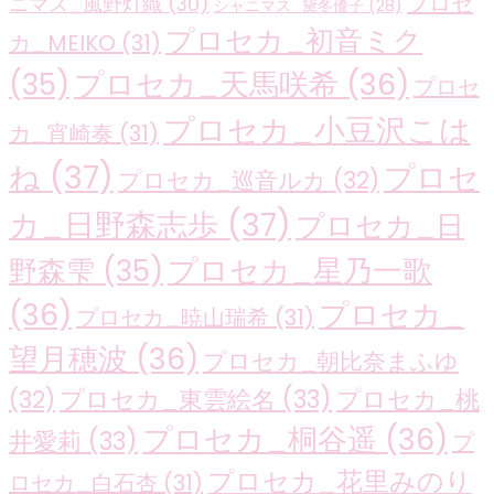
プロセ
ニマス_風野灯織
(30)
シャニマス_黛冬優子
(28)
プロセカ_初音ミク
カ_MEIKO
(31)
プロセカ_天馬咲希
(36)
(35)
プロセ
プロセカ_小豆沢こは
カ_宵崎奏
(31)
ね
(37)
プロセ
プロセカ_巡音ルカ
(32)
カ_日野森志歩
(37)
プロセカ_日
プロセカ_星乃一歌
野森雫
(35)
(36)
プロセカ_
プロセカ_暁山瑞希
(31)
望月穂波
(36)
プロセカ_朝比奈まふゆ
プロセカ_東雲絵名
(33)
プロセカ_桃
(32)
プロセカ_桐谷遥
(36)
井愛莉
(33)
プ
プロセカ_花里みのり
ロセカ_白石杏
(31)