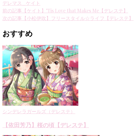
デレマス_ケイト
投
前の記事
【ケイト】’Tis Love that Makes Me【デレステ】
次の記事
【小松伊吹】フリースタイル☆ライフ【デレステ】
稿
ナ
おすすめ
ビ
ゲ
ー
シ
ョ
ン
シンデレラガールズ（デレステ）
【依田芳乃】桜の頃【デレステ】