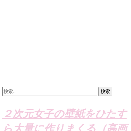
検
索:
２次元女子の壁紙をひたす
ら大量に作りまくる（高画