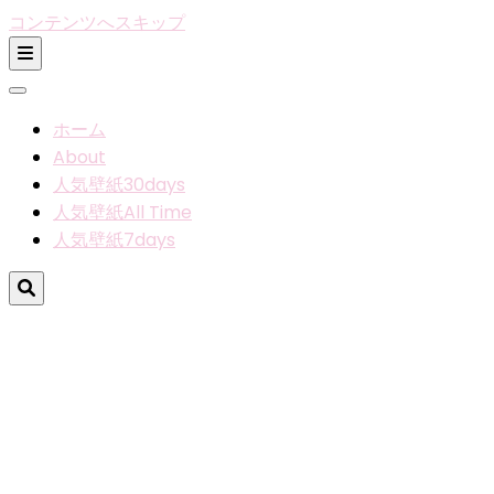
コンテンツへスキップ
ホーム
About
人気壁紙30days
人気壁紙All Time
人気壁紙7days