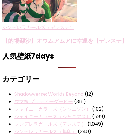
シンデレラガールズ（デレステ）
【的場梨沙】オウムアムアに幸運を【デレステ】
人気壁紙7days
カテゴリー
Shadowverse: Worlds Beyond
(12)
ウマ娘 プリティーダービー
(315)
シャイニーカラーズ（シャニソン）
(102)
シャイニーカラーズ（シャニマス）
(589)
シンデレラガールズ（デレステ）
(1,049)
シンデレラガールズ（無印）
(240)