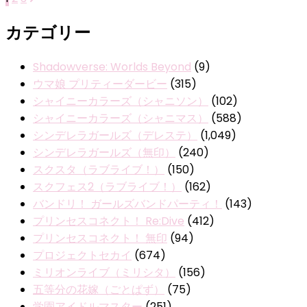
投
定
定
定
稿
カテゴリー
ペ
ペ
ペ
の
ー
ー
ー
ジ
ジ
ジ
Shadowverse: Worlds Beyond
(9)
ペ
ウマ娘 プリティーダービー
(315)
ー
シャイニーカラーズ（シャニソン）
(102)
ジ
シャイニーカラーズ（シャニマス）
(588)
シンデレラガールズ（デレステ）
(1,049)
送
シンデレラガールズ（無印）
(240)
り
スクスタ（ラブライブ！）
(150)
スクフェス2（ラブライブ！）
(162)
バンドリ！ ガールズバンドパーティ！
(143)
プリンセスコネクト！ Re:Dive
(412)
プリンセスコネクト！ 無印
(94)
プロジェクトセカイ
(674)
ミリオンライブ（ミリシタ）
(156)
五等分の花嫁（ごとぱず）
(75)
学園アイドルマスター
(251)