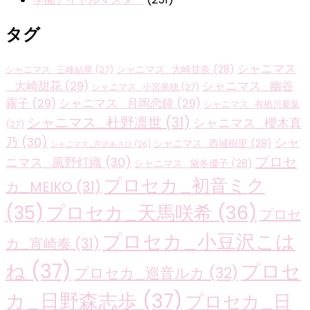
タグ
シャニマス
シャニマス_大崎甘奈
(28)
シャニマス_三峰結華
(27)
_大崎甜花
(29)
シャニマス_幽谷
シャニマス_小宮果穂
(27)
霧子
(29)
シャニマス_月岡恋鐘
(29)
シャニマス_有栖川夏葉
シャニマス_杜野凛世
(31)
シャニマス_櫻木真
(27)
乃
(30)
シャ
シャニマス_西城樹里
(28)
シャニマス_芹沢あさひ
(26)
プロセ
ニマス_風野灯織
(30)
シャニマス_黛冬優子
(28)
プロセカ_初音ミク
カ_MEIKO
(31)
プロセカ_天馬咲希
(36)
(35)
プロセ
プロセカ_小豆沢こは
カ_宵崎奏
(31)
ね
(37)
プロセ
プロセカ_巡音ルカ
(32)
カ_日野森志歩
(37)
プロセカ_日