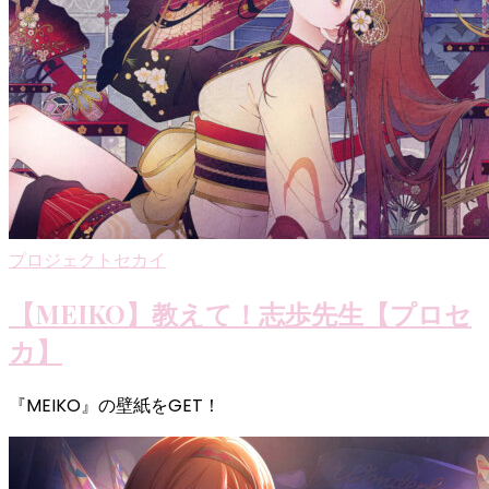
プロジェクトセカイ
【MEIKO】教えて！志歩先生【プロセ
カ】
『MEIKO』の壁紙をGET！