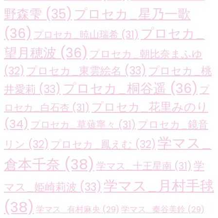
プロセカ_星乃一歌
野森雫
(35)
(36)
プロセカ_
プロセカ_暁山瑞希
(31)
望月穂波
(36)
プロセカ_朝比奈まふゆ
プロセカ_東雲絵名
(33)
プロセカ_桃
(32)
プロセカ_桐谷遥
(36)
井愛莉
(33)
プ
プロセカ_花里みのり
ロセカ_白石杏
(31)
(34)
プロセカ_鏡音
プロセカ_草薙寧々
(31)
学マス_
リン
(32)
プロセカ_鳳えむ
(32)
倉本千奈
(38)
学
学マス_十王星南
(31)
学マス_月村手毬
マス_姫崎莉波
(33)
(38)
学マス_有村麻央
(29)
学マス_秦谷美鈴
(29)