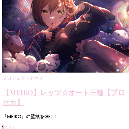
プロジェクトセカイ
【MEIKO】レッツ☆オート三輪【プロ
セカ】
『MEIKO』の壁紙をGET！
固
固
固
1
2
3