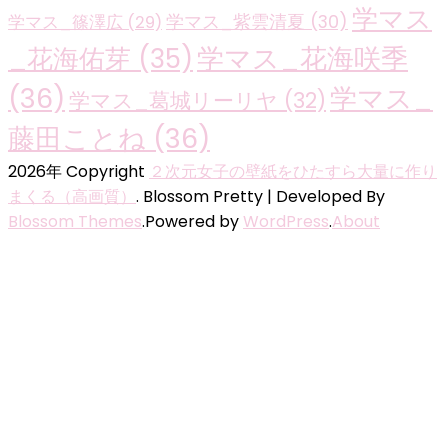
学マス
学マス_紫雲清夏
(30)
学マス_篠澤広
(29)
学マス_花海咲季
_花海佑芽
(35)
(36)
学マス_
学マス_葛城リーリヤ
(32)
藤田ことね
(36)
2026年 Copyright
２次元女子の壁紙をひたすら大量に作り
まくる（高画質）
.
Blossom Pretty | Developed By
Blossom Themes
.Powered by
WordPress
.
About