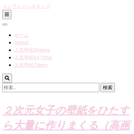
コンテンツへスキップ
ホーム
About
人気壁紙30days
人気壁紙All Time
人気壁紙7days
検
索:
２次元女子の壁紙をひたす
ら大量に作りまくる（高画