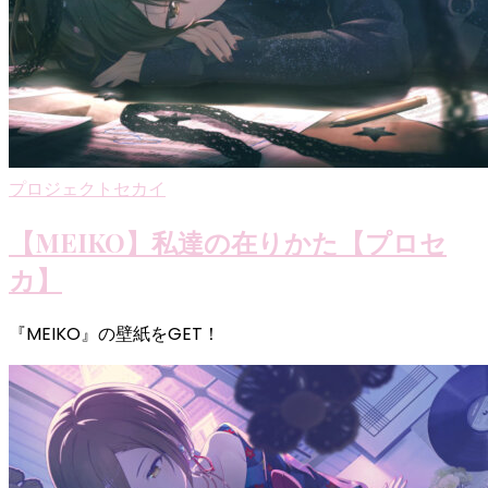
プロジェクトセカイ
【MEIKO】私達の在りかた【プロセ
カ】
『MEIKO』の壁紙をGET！